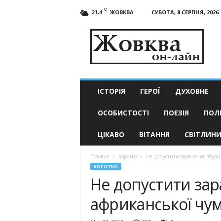
C
ЖОВКВА
СУБОТА, 8 СЕРПНЯ, 2026
21.4
Жовква
он-
лайн
–
актуальні
новини
ІСТОРІЯ
ГЕРОЇ
ДУХОВНЕ
ОСОБИСТОСТІ
ПОЕЗІЯ
ПОЛ
ЦІКАВО
ВІТАННЯ
СВІТЛИН
Головна
Коротко
Не допустити зараження збудн
КОРОТКО
Не допустити за
африканської чум