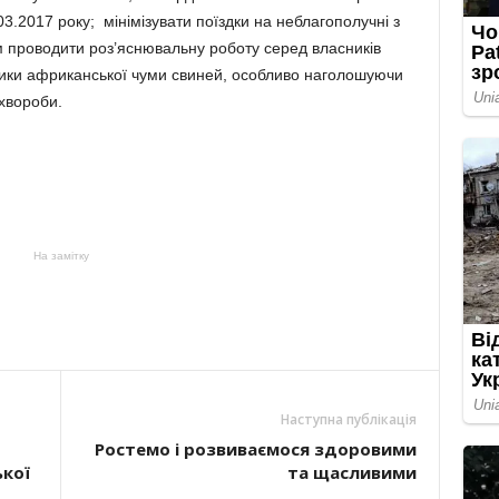
03.2017 року; мінімізувати поїздки на неблагополучні з
м проводити роз’яснювальну роботу серед власників
тики африканської чуми свиней, особливо наголошуючи
хвороби.
На замітку
Наступна публікація
Ростемо і розвиваємося здоровими
ької
та щасливими