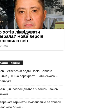
танні новини
ові нетверезий водій Dacia Sandero
инив ДТП на перехресті Липинського –
лайчука
ьвівщині попрощаються з воїном Іваном
чаком
теранам отримати компенсацію за товари
ласного бізнесу