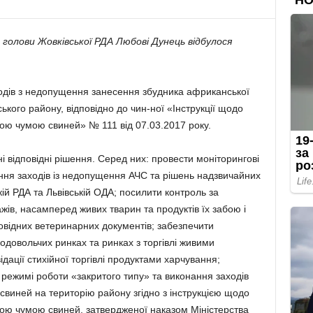
голови Жовківської РДА Любові Дунець відбулося
одів з недопущення занесення збудника африканської
ького району, відповідно до чин-ної «Інструкції щодо
ою чумою свиней» № 111 від 07.03.2017 року.
і відповідні рішення. Серед них: провести моніторингові
ння заходів із недопущення АЧС та рішень надзвичайних
ій РДА та Львівській ОДА; посилити контроль за
ів, насамперед живих тварин та продуктів їх забою і
овідних ветеринарних документів; забезпечити
довольчих ринках та ринках з торгівлі живими
ідації стихійної торгівлі продуктами харчування;
режимі роботи «закритого типу» та виконання заходів
иней на територію району згідно з інструкцією щодо
ою чумою свиней, затвердженої наказом Міністерства