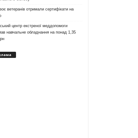
оє ветеранів отримали сертифікати на
о
ський центр екстреної меддопомоги
ав навчальне обладнання на понад 1,35
грн
клама