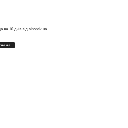
:
а на 10 днів від
sinoptik.ua
клама