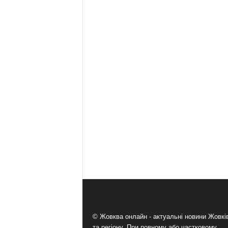
© Жовква онлайн - актуальні новини Жовк
та регіону. При повному або частковому