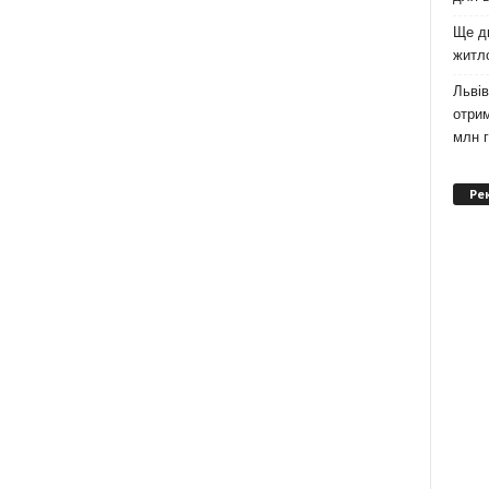
Ще дв
житл
Львів
отрим
млн 
Ре