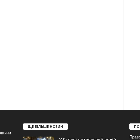
ЩЕ БІЛЬШЕ НОВИН
ПО
івщини
Прав
У Львові нетверезий водій