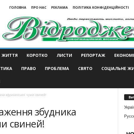
ГОЛОВНА
ПРО НАС
РЕКЛАМА
ПОЛІТИКА КОНФІДЕНЦІЙНОСТІ
ЖИТТЯ
КОРОТКО
ЛИСТИ
РЕПОРТАЖ
ЕКОНОМІ
ІТИКА
ПРАВО
ПРОБЛЕМА
СВЯТО
СОЦІАЛЬНЕ Ж
И
ика африканської чуми свиней!
Ви
Украї
раження збудника
Русс
и свиней!