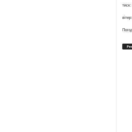
тиск:
вітер
Погод
Ре