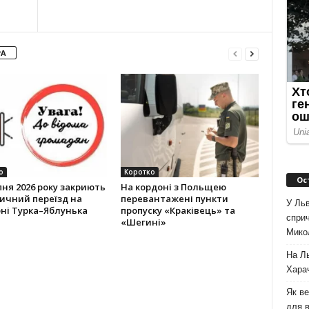
РА
о
Коротко
Ос
пня 2026 року закриють
На кордоні з Польщею
ичний переїзд на
перевантажені пункти
У Льв
ні Турка–Яблунька
пропуску «Краківець» та
сприч
«Шегині»
Мико
На Л
Хара
Як ве
для в