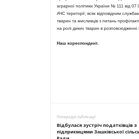
аграрної політики України № 111 від 07.
АЧС території; всім відповідним служба
тварин та мисливців з питань профілак
на ролі диких тварин в розповсюдженні 
Наш кореспондент.
Попередні публікації
Відбулася зустріч податківців з
підприємцями Зашківської сільс
Ради