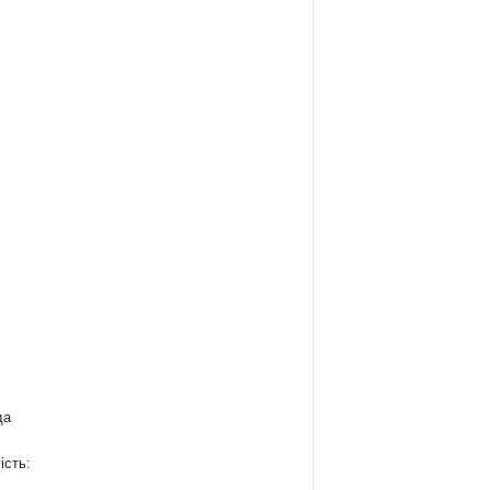
да
ість: