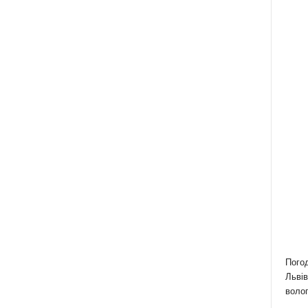
Пого
Львів
волог