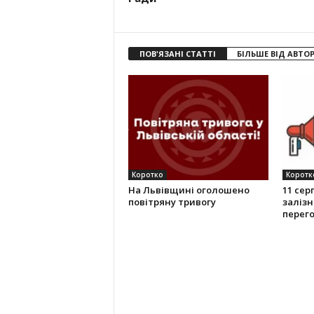
ПОВ'ЯЗАНІ СТАТТІ
БІЛЬШЕ ВІД АВТО
Коротко
Коротк
На Львівщині оголошено
11 сер
повітряну тривогу
залізн
перего