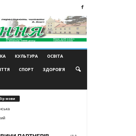
КА
КУЛЬТУРА
ОСВІТА
ИТТЯ
СПОРТ
ЗДОРОВ’Я
бір мови
нська
кий