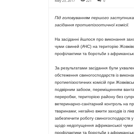
May 23, 2017
221
0
Під головуванням першого заступника 
засідання протиепізоотичної комісії.
На засіданні йшлося про виконання зах
чуми свиней (АЧС) на територію Жовківс
профілактики та боротьби з африканськ
За результатами засідання були ухвален
обстеження свиногосподарств із викона
протиепізоотичних комісій при Жовківськ
подвірним забоєм, переміщенням вантаж
переробки, територією району без супр
ветеринарно-санітарний контроль на про
тваринами; негайно вжити заходів із лікв
забезпечити роботу свиногосподарств у 
щодо недопущення африканської чуми св
профілактики та боротьби з африканськ