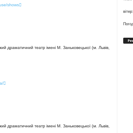
ouse/shows

вітер
Погод
Ре
ий драматичний театр імені М. Заньковецької (м. Львів,
a/

ий драматичний театр імені М. Заньковецької (м. Львів,