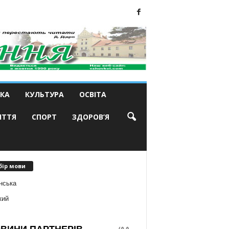
КА
КУЛЬТУРА
ОСВІТА
ИТТЯ
СПОРТ
ЗДОРОВ’Я
бір мови
нська
кий