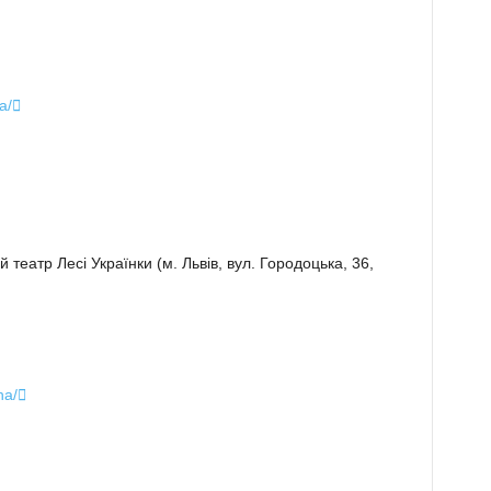
a/

театр Лесі Українки (м. Львів, вул. Городоцька, 36,
ha/
