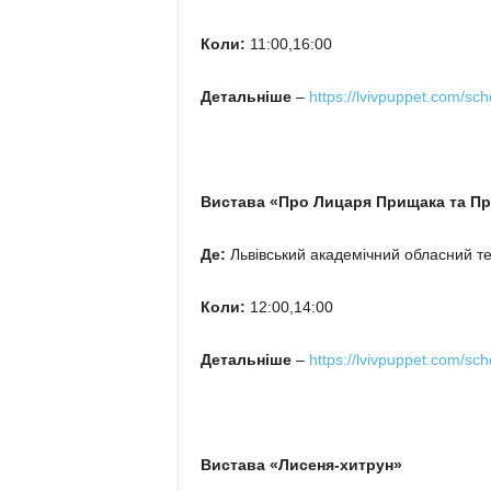
Коли:
11:00,16:00
Детальніше
–
https://lvivpuppet.com/sch
Вистава «Про Лицаря Прищака та П
Де:
Львівський академічний обласний теа
Коли:
12:00,14:00
Детальніше
–
https://lvivpuppet.com/sch
Вистава «Лисеня-хитрун»