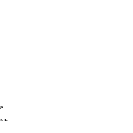
да
ість: