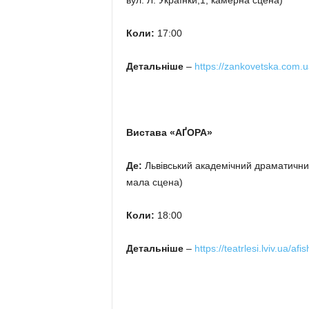
вул. Л. Українки,1, камерна сцена)
Коли:
17:00
Детальніше
–
https://zankovetska.com.u
Вистава «АҐОРА»
Де:
Львівський академічний драматичний 
мала сцена)
Коли:
18:00
Детальніше
–
https://teatrlesi.lviv.ua/afis