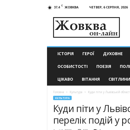
C
ЖОВКВА
ЧЕТВЕР, 6 СЕРПНЯ, 2026
37.4
Жовква
он-
лайн
–
актуальні
новини
ІСТОРІЯ
ГЕРОЇ
ДУХОВНЕ
ОСОБИСТОСТІ
ПОЕЗІЯ
ПОЛ
ЦІКАВО
ВІТАННЯ
СВІТЛИН
Головна
Культура
Куди піти у Львівській області
КУЛЬТУРА
Куди піти у Львівс
перелік подій у р