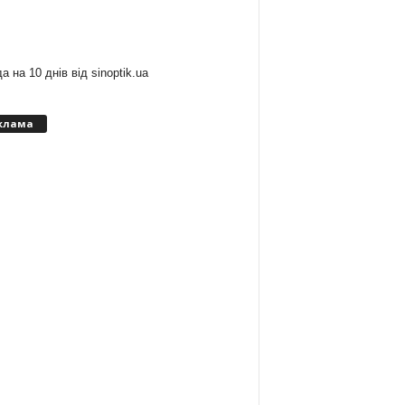
:
а на 10 днів від
sinoptik.ua
клама