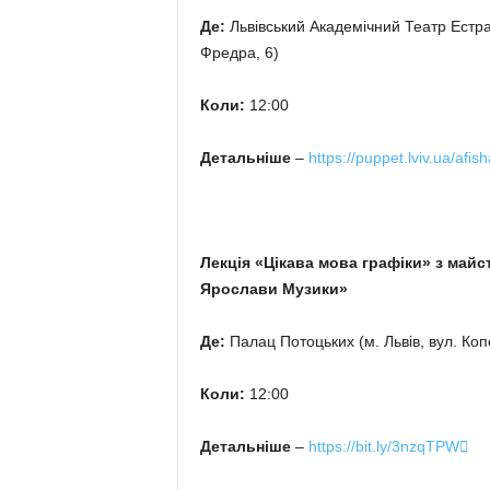
Де:
Львівський Академічний Театр Естрад
Фредра, 6)
Коли:
12:00
Детальніше
–
https://puppet.lviv.ua/afis
Лекція «Цікава мова графіки» з май
Ярослави Музики»
Де:
Палац Потоцьких (м. Львів, вул. Коп
Коли:
12:00
Детальніше
–
https://bit.ly/3nzqTPW
