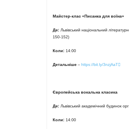
Майстер-клас «Писанка для воїна»
Де:
Львівський національний літературн
150-152)
Коли:
14:00
Детальніше
–
https://bit.ly/3nzjAaT

Європейська вокальна класика
Де:
Львівський академічний будинок орга
Коли:
14:00