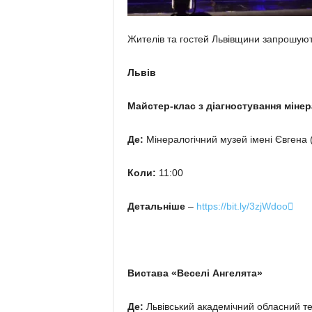
Жителів та гостей Львівщини запрошують 
Львів
Майстер-клас з діагностування мінер
Де:
Мінералогічний музей імені Євгена (м
Коли:
11:00
Детальніше
–
https://bit.ly/3zjWdoo

Вистава «Веселі Ангелята»
Де:
Львівський академічний обласний теа