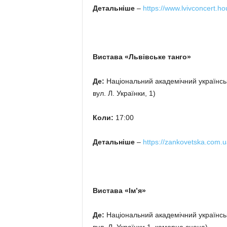
Детальніше
–
https://www.lvivconcert.h
Вистава «Львівське танго»
Де:
Національний академічний українськ
вул. Л. Українки, 1)
Коли:
17:00
Детальніше
–
https://zankovetska.com.u
Вистава «Ім’я»
Де:
Національний академічний українськ