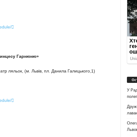
edule/

ринцесу Гарнюню»
тр ляльок, (м. Львів, пл. Данила Галицького,1)
Ос
У Рад
полег
edule/

Дружи
лаван
Олег
Львов