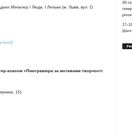
45-та
них Мініатюр І Люди, І Ляльки (м. Львів, вул. О.
генер
річчя
17–18
Шепти
ha.html

Ре
стер-класом «Ліногравюра за мотивами творчості
ерника, 15)