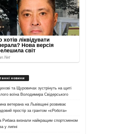
танні новини
ехові та Щуровичах зустрінуть на щиті
лого воїна Володимира Свідерського
на ветерана на Львівщині розвиває
довий простір за грантом «єРобота»
а Рибака визнали найкращим спортсменом
а у липні