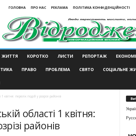
ГОЛОВНА
ПРО НАС
РЕКЛАМА
ПОЛІТИКА КОНФІДЕНЦІЙНОСТІ
ЖИТТЯ
КОРОТКО
ЛИСТИ
РЕПОРТАЖ
ЕКОНОМІ
ІТИКА
ПРАВО
ПРОБЛЕМА
СВЯТО
СОЦІАЛЬНЕ Ж
И
 1 квітня: перелік подій у розрізі районів
Ви
Украї
ькій області 1 квітня:
Русс
озрізі районів