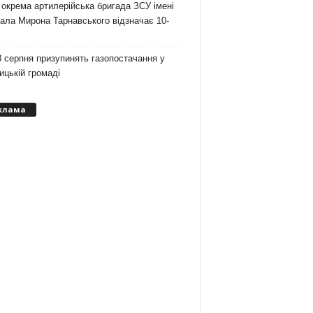
 окрема артилерійська бригада ЗСУ імені
ала Мирона Тарнавського відзначає 10-
 серпня призупинять газопостачання у
цькій громаді
клама