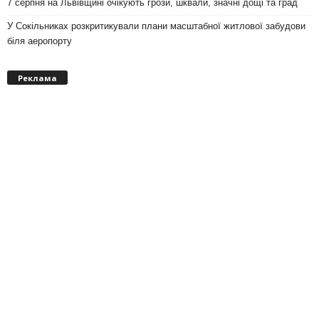
7 серпня на Львівщині очікують грози, шквали, значні дощі та град
У Сокільниках розкритикували плани масштабної житлової забудови
біля аеропорту
Реклама