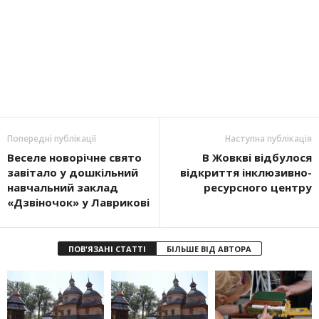
Попередні публікації
Наступна публікація
Веселе новорічне свято
В Жовкві відбулося
завітало у дошкільний
відкриття інклюзивно-
навчальний заклад
ресурсного центру
«Дзвіночок» у Лаврикові
ПОВ'ЯЗАНІ СТАТТІ
БІЛЬШЕ ВІД АВТОРА