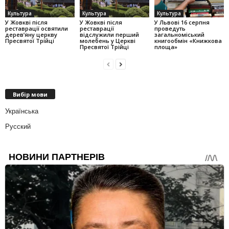
Культура
Культура
Культура
У Жовкві після
У Жовкві після
У Львові 16 серпня
реставрації освятили
реставрації
проведуть
дерев’яну церкву
відслужили перший
загальноміський
Пресвятої Трійці
молебень у Церкві
книгообмін «Книжкова
Пресвятої Трійці
площа»
Вибір мови
Українська
Русский