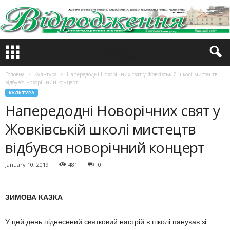
Головна
Культура
Напередодні Новорічних свят у Жовківській школі мистецтв
відбувся новорічний концерт
КУЛЬТУРА
Напередодні Новорічних свят у
Жовківській школі мистецтв
відбувся новорічний концерт
January 10, 2019
481
0
ЗИМОВА КАЗКА
У цей день піднесений святковий настрій в школі панував зі