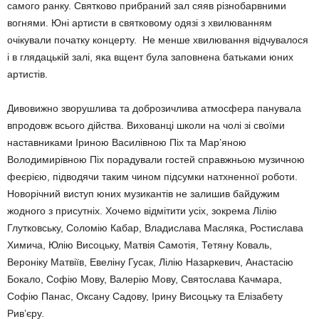
самого ранку. Святково прибраний зал сяяв різнобарвними
вогнями. Юні артисти в святковому одязі з хвилюванням
очікували початку концерту. Не менше хвилювання відчувалося
і в глядацькій залі, яка вщент була заповнена батьками юних
артистів.
Дивовижно зворушлива та доброзичлива атмосфера панувала
впродовж всього дійства. Вихованці школи на чолі зі своїми
наставниками Іриною Василівною Піх та Мар’яною
Володимирівною Піх порадували гостей справжньою музичною
феєрією, підводячи таким чином підсумки натхненної роботи.
Новорічний виступ юних музикантів не залишив байдужим
жодного з присутніх. Хочемо відмітити усіх, зокрема Лілію
Глутковську, Соломію Кабар, Владислава Масляка, Ростислава
Химича, Юлію Висоцьку, Матвія Самотія, Тетяну Коваль,
Вероніку Матвіїв, Евеліну Гусак, Лілію Назаркевич, Анастасію
Бокало, Софію Мову, Валерію Мову, Святослава Качмара,
Софію Панас, Оксану Садову, Ірину Висоцьку та Елізабету
Рив’єру.