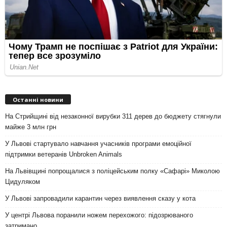
Останні новини
На Стрийщині від незаконної вирубки 311 дерев до бюджету стягнули
майже 3 млн грн
У Львові стартувало навчання учасників програми емоційної
підтримки ветеранів Unbroken Animals
На Львівщині попрощалися з поліцейським полку «Сафарі» Миколою
Цидуляком
У Львові запровадили карантин через виявлення сказу у кота
У центрі Львова поранили ножем перехожого: підозрюваного
затримано