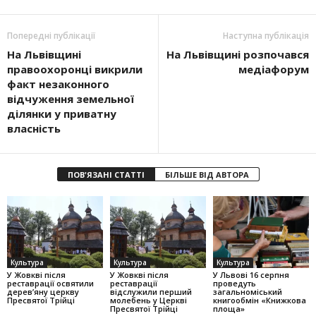
Попередні публікації
Наступна публікація
На Львівщині
На Львівщині розпочався
правоохоронці викрили
медіафорум
факт незаконного
відчуження земельної
ділянки у приватну
власність
ПОВ'ЯЗАНІ СТАТТІ
БІЛЬШЕ ВІД АВТОРА
Культура
Культура
Культура
У Жовкві після
У Жовкві після
У Львові 16 серпня
реставрації освятили
реставрації
проведуть
дерев’яну церкву
відслужили перший
загальноміський
Пресвятої Трійці
молебень у Церкві
книгообмін «Книжкова
Пресвятої Трійці
площа»