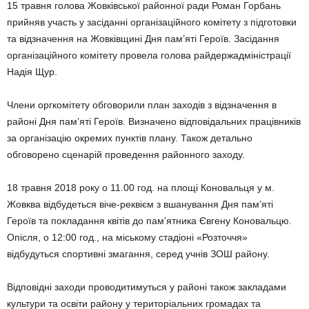
15 травня голова Жовківської районної ради Роман Горбань
прийняв участь у засіданні організаційного комітету з підготовки
та відзначення на Жовківщині Дня пам’яті Героїв. Засідання
організаційного комітету провела голова райдержадміністрації
Надія Щур.
Члени оргкомітету обговорили план заходів з відзначення в
районі Дня пам’яті Героїв. Визначено відповідальних працівників
за організацію окремих пунктів плану. Також детально
обговорено сценарій проведення районного заходу.
18 травня 2018 року о 11.00 год. на площі Коновальця у м.
Жовква відбудеться віче-реквієм з вшанування Дня пам’яті
Героїв та покладання квітів до пам’ятника Євгену Коновальцю.
Опісля, о 12:00 год., на міському стадіоні «Розточчя»
відбудуться спортивні змагання, серед учнів ЗОШ району.
Відповідні заходи проводитимуться у районі також закладами
культури та освіти району у територіальних громадах та