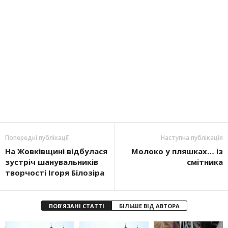
Попередні публікації
Наступна публікація
На Жовківщині відбулася
Молоко у пляшках… із
зустріч шанувальників
смітника
творчості Ігоря Білозіра
ПОВ'ЯЗАНІ СТАТТІ
БІЛЬШЕ ВІД АВТОРА