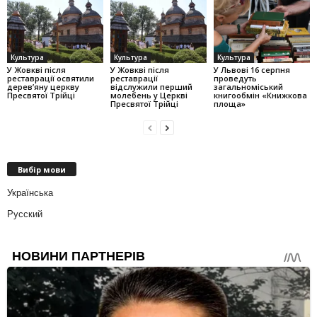
Культура
Культура
Культура
У Жовкві після
У Жовкві після
У Львові 16 серпня
реставрації освятили
реставрації
проведуть
дерев’яну церкву
відслужили перший
загальноміський
Пресвятої Трійці
молебень у Церкві
книгообмін «Книжкова
Пресвятої Трійці
площа»
Вибір мови
Українська
Русский