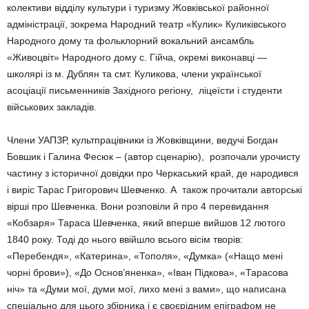
колективи відділу культури і туризму Жовківської районної
адміністрації, зокрема Народний театр «Кулик» Куликівського
Народного дому та фольклорний вокальний ансамбль
«Живоцвіт» Народного дому с. Гійча, окремі виконавці —
школярі із м. Дублян та смт. Куликова, члени української
асоціації письменників Західного регіону, ліцеїсти і студенти
військових закладів.
Члени УАПЗР, культпрацівники із Жовківщини, ведучі Богдан
Бовшик і Галина Фесюк – (автор сценарію), розпочали урочисту
частину з історичної довідки про Черкаський край, де народився
і виріс Тарас Григорович Шевченко. А також прочитали авторські
вірші про Шевченка. Вони розповіли й про 4 перевидання
«Кобзаря» Тараса Шевченка, який вперше вийшов 12 лютого
1840 року. Тоді до нього ввійшло всього вісім творів:
«Перебендя», «Катерина», «Тополя», «Думка» («Нащо мені
чорні брови»), «До Основ’яненка», «Іван Підкова», «Тарасова
ніч» та «Думи мої, думи мої, лихо мені з вами», що написана
спеціально для цього збірника і є своєрідним епіграфом не