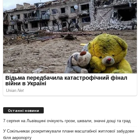
Останні новини
7 серпня на Львівщині очікують грози, шквали, значні дощі та град
У Сокільниках розкритикували плани масштабної житлової забудови
біля аеропорту