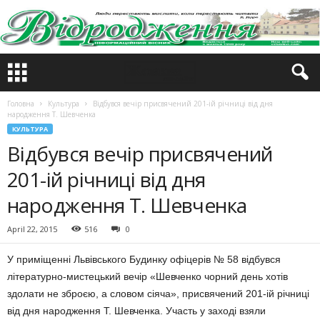
Головна
Культура
Відбувся вечір присвячений 201-ій річниці від дня
народження Т. Шевченка
КУЛЬТУРА
Відбувся вечір присвячений
201-ій річниці від дня
народження Т. Шевченка
April 22, 2015
516
0
У приміщенні Львівського Будинку офіцерів № 58 відбувся
літературно-мистецький вечір «Шевченко чорний день хотів
здолати не зброєю, а словом сіяча», присвячений 201-ій річниці
від дня народження Т. Шевченка. Участь у заході взяли