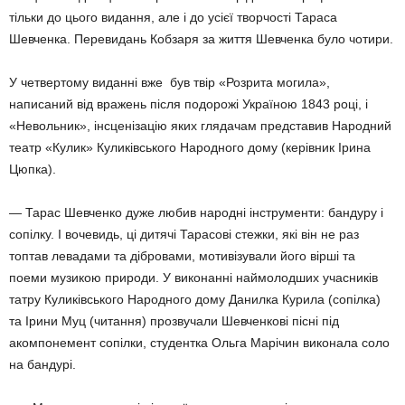
тільки до цього видання, але і до усієї творчості Тараса
Шевченка. Перевидань Кобзаря за життя Шевченка було чотири.
У четвертому виданні вже був твір «Розрита могила»,
написаний від вражень після подорожі Україною 1843 році, і
«Невольник», інсценізацію яких глядачам представив Народний
театр «Кулик» Куликівського Народного дому (керівник Ірина
Цюпка).
— Тарас Шевченко дуже любив народні інструменти: бандуру і
сопілку. І вочевидь, ці дитячі Тарасові стежки, які він не раз
топтав левадами та дібровами, мотивізували його вірші та
поеми музикою природи. У виконанні наймолодших учасників
татру Куликівського Народного дому Данилка Курила (сопілка)
та Ірини Муц (читання) прозвучали Шевченкові пісні під
акомпонемент сопілки, студентка Ольга Марічин виконала соло
на бандурі.