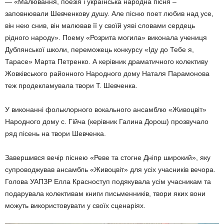
— «Малювання, поезія і українська народна пісня –
заповнювали Шевченкову душу. Але пісню поет любив над усе,
він нею снив, він малював її у своїй уяві словами сердець
рідного народу». Поему «Розрита могила» виконала учениця
Дублянської школи, переможець конкурсу «Іду до Тебе я,
Тарасе» Марта Петренко. А керівник драматичного колективу
Жовківського районного Народного дому Наталя Парамонова
теж продекламувала твори Т. Шевченка.
У виконанні фольклорного вокального ансамблю «Живоцвіт»
Народного дому с. Гійча (керівник Галина Дорош) прозвучало
ряд пісень на твори Шевченка.
Завершився вечір піснею «Реве та стогне Дніпр широкий», яку
супроводжував ансамбль «Живоцвіт» для усіх учасників вечора.
Голова УАПЗР Елла Красноступ подякувала усім учасникам та
подарувала колективам книги письменників, твори яких вони
можуть використовувати у своїх сценаріях.