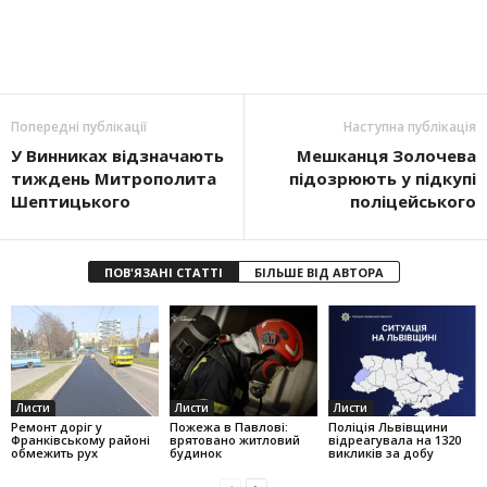
Попередні публікації
Наступна публікація
У Винниках відзначають
Мешканця Золочева
тиждень Митрополита
підозрюють у підкупі
Шептицького
поліцейського
ПОВ'ЯЗАНІ СТАТТІ
БІЛЬШЕ ВІД АВТОРА
Листи
Листи
Листи
Ремонт доріг у
Пожежа в Павлові:
Поліція Львівщини
Франківському районі
врятовано житловий
відреагувала на 1320
обмежить рух
будинок
викликів за добу