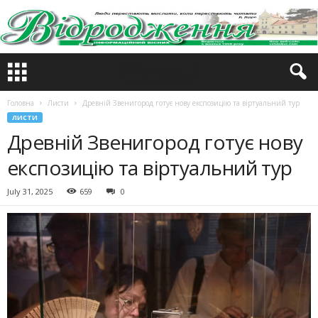
Головна
Листи
Древній Звенигород готує нову експозицію та віртуальний тур
ЛИСТИ
Древній Звенигород готує нову
експозицію та віртуальний тур
July 31, 2025
659
0