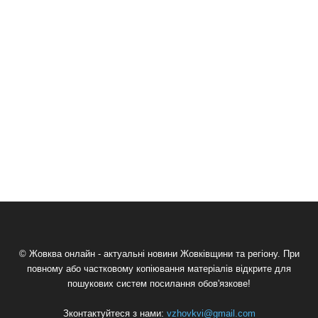
© Жовква онлайн - актуальні новини Жовківщини та регіону. При
повному або частковому копіювання матеріалів відкрите для
пошукових систем посилання обов'язкове!
Зконтактуйтеся з нами:
vzhovkvi@gmail.com