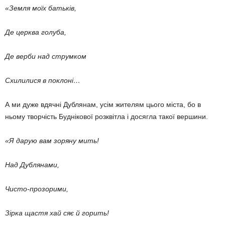
«Земля моїх батьків,
Де церква голуба,
Де верби над струмком
Схилилися в поклоні…
А ми дуже вдячні Дублянам, усім жителям цього міста, бо в
ньому творчість Буднікової розквітла і досягла такої вершини.
«Я дарую вам зоряну мить!
Над Дублянами,
Чисто-прозорими,
Зірка щастя хай сяє й горить!