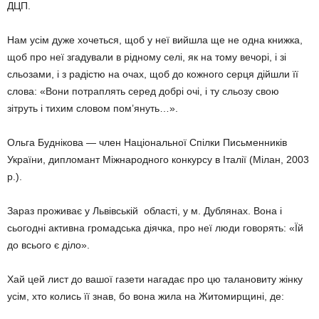
ДЦП.
Нам усім дуже хочеться, щоб у неї вийшла ще не одна книжка,
щоб про неї згадували в рідному селі, як на тому вечорі, і зі
сльозами, і з радістю на очах, щоб до кожного серця дійшли її
слова: «Вони потраплять серед добрі очі, і ту сльозу свою
зітруть і тихим словом пом’януть…».
Ольга Буднікова — член Національної Спілки Письменників
України, дипломант Міжнародного конкурсу в Італії (Мілан, 2003
р.).
Зараз проживає у Львівській області, у м. Дублянах. Вона і
сьогодні активна громадська діячка, про неї люди говорять: «Їй
до всього є діло».
Хай цей лист до вашої газети нагадає про цю талановиту жінку
усім, хто колись її знав, бо вона жила на Житомирщині, де: