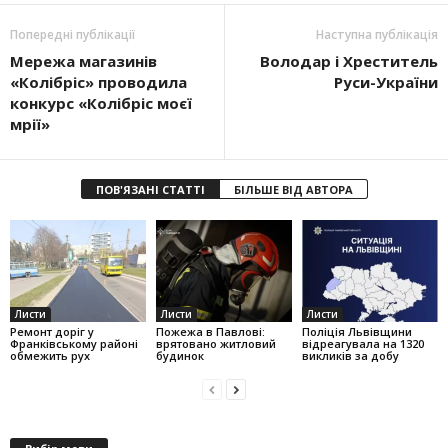
Попередні публікації
Наступна публікація
Мережа магазинів
Володар і Хреститель
«Колібріс» проводила
Руси-України
конкурс «Колібріс моєї
мрії»
ПОВ'ЯЗАНІ СТАТТІ
БІЛЬШЕ ВІД АВТОРА
Листи
Листи
Листи
Ремонт доріг у
Пожежа в Павлові:
Поліція Львівщини
Франківському районі
врятовано житловий
відреагувала на 1320
обмежить рух
будинок
викликів за добу