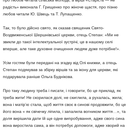
про любов читала сільська молодь, а вірші «Старість — не
радість» виконала Г. Грищенко про жіноче щастя, про пізню
любов читали Ю. Швець та Т. Лупащенко.
Так, то було дійсно свято, як сказав священик Свято-
Воздвиженської Шершнівської церкви, отець Степан: «Ми не
звикли до такої інтелектуальної зустрічі, це в нашому селі
вперше, але таке духовне очищення людям дуже потрібне!».
Усім гостям були передані на згадку від Олі книжки, а отець
Степан подякував за збірку віршів та за ікону для церкви, які
подарувала раніше Ольга Буднікова.
Про таку людину треба і писати, і говорити, бо це приклад, як
треба жити! Не скорилася долі, не скиглила, а рухалась, жила;
вона і матір’ю стала, щоб життя своє в синові продовжити, бо це
його вона « як свічечку ліпила, і запалила вогником життя…», та
доля вирішила дати їй ще одне випробування, адже свого сина
вона виростила сама, а він потребує допомоги, адже хворий на