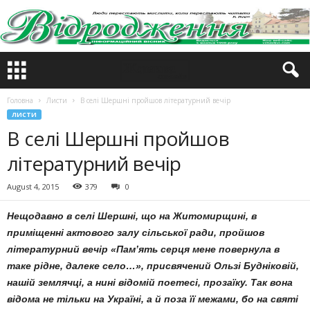
Головна
Листи
В селі Шершні пройшов літературний вечір
ЛИСТИ
В селі Шершні пройшов
літературний вечір
August 4, 2015
379
0
Нещодавно в селі Шершні, що на Житомирщині, в
приміщенні актового залу сільської ради, пройшов
літературний вечір «Пам’ять серця мене повернула в
таке рідне, далеке село…», присвячений Ользі Будніковій,
нашій землячці, а нині відомій поетесі, прозаїку. Так вона
відома не тільки на Україні, а й поза її межами, бо на святі