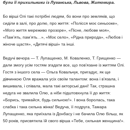
були її прихильники із Луганська, Львова, Житомира.
Бо вірші Олі такі потрібні людям, бо вони про земляків, що
сиділи в залі, про долю, про життя: «Полісся моє синьооке»,
«Мого життя мереживо прозоре», «Пісне, любове моя»,
«Пам’ять, пам’ять…», «Моє село», «Рідна природа», «Любов і
жіноче щастя», «Дитячі вірші» та інші.
Ведучі вечора — Т. Лупащенко, М. Коваленко, Т. Грищенко —
дали змогу усім гостям згадати все, що пов’язане із життям Олі.
Гостя з іншого села — Ольга Ковальчук, пригадує, як ще
дівчинкою Оля вражала усіх своїм талантом: вона і в’язала, і
вишивала, і співала, мала такі акторські дані! Так, страшна
недуга не звалила Олю, а ніби підштовхнула її до життя:
«Борись, тримайся, будь сильною!». І вона боролась, така
слабка і така сильна жінка! Ведуча, її подруга, Тамара
Лупащенко, яка приїхала із Донбасу і не бачила Олю більш, як
50 років, присвятила їй свого вірша «Тебе, сильная женщина!».