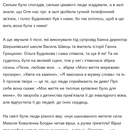
Скільки було спогадів, скільки цікавого люди згадували, а в залі
знали, що Оля нас чує: в залі зробили гучний телефонний
зв’язок, і голос Буднікової був з нами, бо так хотілось, щоб в цю
мить вона була з нами!
А ще звучали її пісні, які виконували під супровід баяна директор
Шершнівської школи Василь Швець та вчитель історії Ганна
Грищенко. Ольга Буднікова і сама співала, та ще й як! Та не
судилось бути на великій сцені, тож у неї і з’явилася збірка
пісень «Пісне, любове моя…», збірки «Мого життя мереживо
прозоре», «Квіти на камінні», «Я закохана в музику слова» та ін.
Її прозові твори — це те, що люди сприймають як диво! Про
себе вона скаже: «Моє життя не теплою купівлею було для
мене», бо хвороба з дитинства прив’язала її до інвалідного візка,
але відпустила її до людей, до їхніх сердець.
На святі були люди різного віку: онук шанованого жителя села
Миколи Коваленка Богдан читав вірші, а ручки тремтіли! Вірші