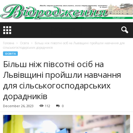
Головна
Освіта
Більш ніж півсотні осіб на Львівщині пройшли навчання для
сільськогосподарських дорадників
ОСВІТА
Більш ніж півсотні осіб на
Львівщині пройшли навчання
для сільськогосподарських
дорадників
December 26, 2023
112
0