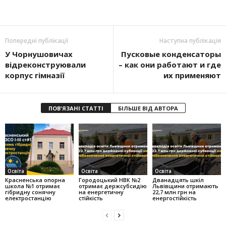
Попередні публікації
Наступна публікація
У Чорнушовичах
Пусковые конденсаторы
відреконструювали
– как они работают и где
корпус гімназії
их применяют
ПОВ'ЯЗАНІ СТАТТІ
БІЛЬШЕ ВІД АВТОРА
Освіта
Освіта
Освіта
Красненська опорна
Городоцький НВК №2
Дванадцять шкіл
школа №1 отримає
отримає держсубсидію
Львівщини отримають
гібридну сонячну
на енергетичну
22,7 млн грн на
електростанцію
стійкість
енергостійкість