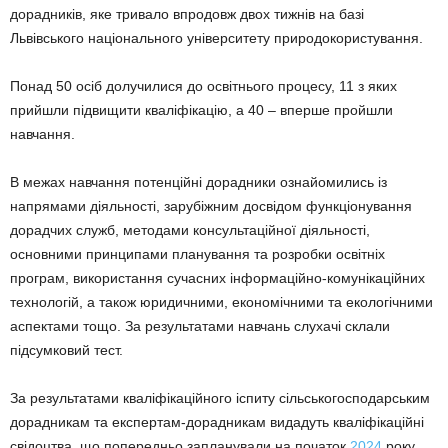
дорадників, яке тривало впродовж двох тижнів на базі
Львівського національного університету природокористування.
Понад 50 осіб долучилися до освітнього процесу, 11 з яких
прийшли підвищити кваліфікацію, а 40 – вперше пройшли
навчання.
В межах навчання потенційні дорадники ознайомились із
напрямами діяльності, зарубіжним досвідом функціонування
дорадчих служб, методами консультаційної діяльності,
основними принципами планування та розробки освітніх
програм, використання сучасних інформаційно-комунікаційних
технологій, а також юридичними, економічними та екологічними
аспектами тощо. За результатами навчань слухачі склали
підсумковий тест.
За результатами кваліфікаційного іспиту сільськогосподарським
дорадникам та експертам-дорадникам видадуть кваліфікаційні
свідоцтва, що попередньо запланували на початок
2024
року.