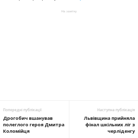
На замітку
Попередні публікації
Наступна публікація
Дрогобич вшанував
Львівщина прийняла
полеглого героя Дмитра
фінал шкільних ліг з
Коломійця
черліденгу