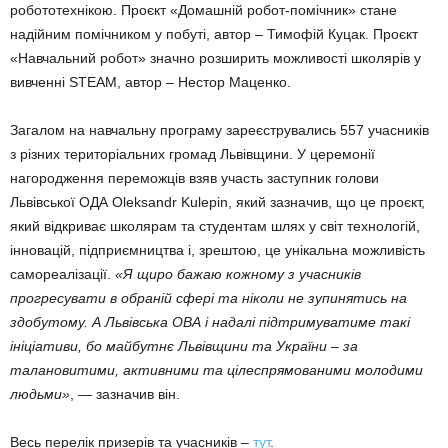
робототехнікою. Проєкт «Домашній робот-помічник» стане
надійним помічником у побуті, автор – Тимофій Куцак. Проєкт
«Навчальний робот» значно розширить можливості школярів у
вивченні STEAM, автор – Нестор Маценко.
Загалом на навчальну програму зареєструвались 557 учасників
з різних територіальних громад Львівщини. У церемонії
нагородження переможців взяв участь заступник голови
Львівської ОДА Oleksandr Kulepin, який зазначив, що це проєкт,
який відкриває школярам та студентам шлях у світ технологій,
інновацій, підприємництва і, зрештою, це унікальна можливість
самореалізації.
«Я щиро бажаю кожному з учасників
прогресувати в обраній сфері та ніколи не зупинятись на
здобутому. А Львівська ОВА і надалі підтримуватиме такі
ініціативи, бо майбутнє Львівщини та України – за
талановитими, активними та цілеспрямованими молодими
людьми»
, — зазначив він.
Весь перелік призерів та учасників –
тут
.