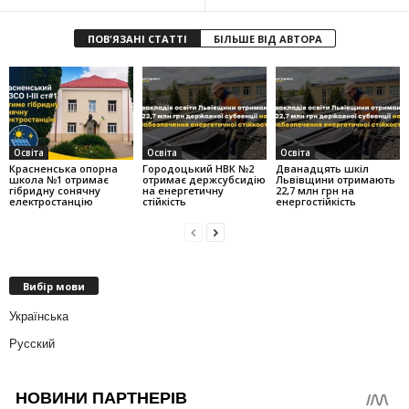
ПОВ'ЯЗАНІ СТАТТІ
БІЛЬШЕ ВІД АВТОРА
Освіта
Освіта
Освіта
Красненська опорна
Городоцький НВК №2
Дванадцять шкіл
школа №1 отримає
отримає держсубсидію
Львівщини отримають
гібридну сонячну
на енергетичну
22,7 млн грн на
електростанцію
стійкість
енергостійкість
Вибір мови
Українська
Русский