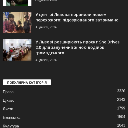
У центрі Львова поранили ножем
перехожого: підозрюваного затримано
August 8, 2026
У Львові розширюють проєкт She Drives
2.0 для залучення жінок-водійок
громадського...
August 8, 2026
ПОПУЛЯРНА КАТЕГОРІЯ
3326
Право
2143
Цікаво
1799
Листи
1504
Економіка
1043
Культура