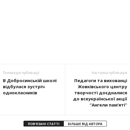
Попередні публікації
Наступна публікація
В Добросинській школі
Педагоги та вихованці
відбулася зустріч
Жовківського центру
однокласників
творчості доєдналися
до всеукраїнської акції
“Ангели пам’яті”
ПОВ'ЯЗАНІ СТАТТІ
БІЛЬШЕ ВІД АВТОРА