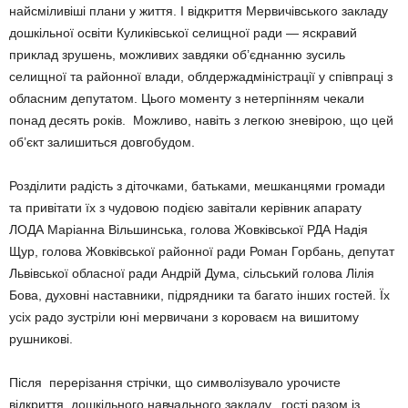
найсміливіші плани у життя. І відкриття Мервичівського закладу
дошкільної освіти Куликівської селищної ради — яскравий
приклад зрушень, можливих завдяки об’єднанню зусиль
селищної та районної влади, облдержадміністрації у співпраці з
обласним депутатом. Цього моменту з нетерпінням чекали
понад десять років. Можливо, навіть з легкою зневірою, що цей
об’єкт залишиться довгобудом.
Розділити радість з діточками, батьками, мешканцями громади
та привітати їх з чудовою подією завітали керівник апарату
ЛОДА Маріанна Вільшинська, голова Жовківської РДА Надія
Щур, голова Жовківської районної ради Роман Горбань, депутат
Львівської обласної ради Андрій Дума, сільський голова Лілія
Бова, духовні наставники, підрядники та багато інших гостей. Їх
усіх радо зустріли юні мервичани з короваєм на вишитому
рушникові.
Після перерізання стрічки, що символізувало урочисте
відкриття дошкільного навчального закладу, гості разом із