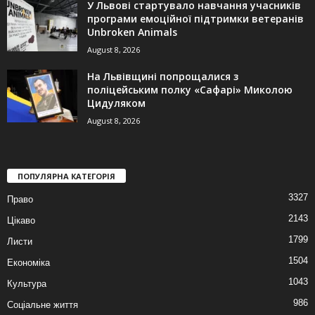
У Львові стартувало навчання учасників
програми емоційної підтримки ветеранів
Unbroken Animals
August 8, 2026
На Львівщині попрощалися з
поліцейським полку «Сафарі» Миколою
Цидуляком
August 8, 2026
ПОПУЛЯРНА КАТЕГОРІЯ
3327
Право
2143
Цікаво
1799
Листи
1504
Економіка
1043
Культура
986
Соціальне життя