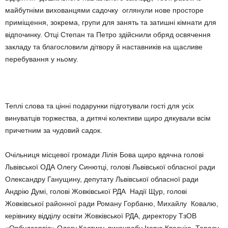
майбутніми вихованцями садочку оглянули нове просторе
приміщення, зокрема, групи для занять та затишні кімнати для
відпочинку. Отці Степан та Петро здійснили обряд освячення
закладу та благословили дітвору й наставників на щасливе
перебування у ньому.
Теплі слова та цінні подарунки підготували гості для усіх
винуватців торжества, а дитячі колективи щиро дякували всім
причетним за чудовий садок.
Очільниця місцевої громади Лілія Бова щиро вдячна голові
Львівської ОДА Олегу Синютці, голові Львівської обласної ради
Олександру Ганущину, депутату Львівської обласної ради
Андрію Думі, голові Жовківської РДА Надії Щур, голові
Жовківської районної ради Роману Горбаню, Михайлу Ковалю,
керівнику відділу освіти Жовківської РДА, директору ТзОВ