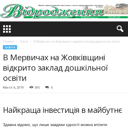
Головна
Освіта
В Мервичах на Жовківщині відкрито заклад дошкільної освіти
ОСВІТА
В Мервичах на Жовківщині
відкрито заклад дошкільної
освіти
March 6, 2019
595
0
Найкраща інвестиція в майбутнє
Здавна відомо, що лише завдяки єдності можна втілити