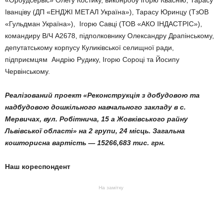
«Орбудсервіс» Олегу Костику, виконробу Ігорю Кваснію, Тарасу
Іванціву (ДП «ЕНДЖІ МЕТАЛ Україна»), Тарасу Юринцу (ТзОВ
«Гульдман Україна»), Ігорю Савці (ТОВ «АКО ІНДАСТРІС»),
командиру В/Ч А2678, підполковнику Олександру Драпінському,
депутатському корпусу Куликівської селищної ради,
підприємцям Андрію Рудику, Ігорю Сороці та Йосипу
Червінському.
Реалізований проект «Реконструкція з добудовою та
надбудовою дошкільного навчального закладу в с.
Мервичах, вул. Робітнича, 15 а Жовківського райну
Львівської області» на 2 групи, 24 місць. Загальна
кошторисна вартість — 15266,683 тис.
г
рн
.
Наш кореспондент
На замітку