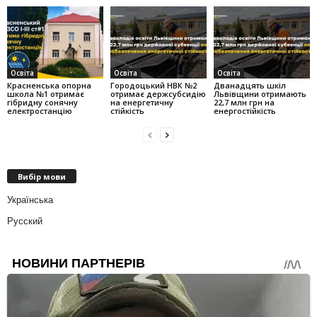
Освіта
Освіта
Освіта
Красненська опорна
Городоцький НВК №2
Дванадцять шкіл
школа №1 отримає
отримає держсубсидію
Львівщини отримають
гібридну сонячну
на енергетичну
22,7 млн грн на
електростанцію
стійкість
енергостійкість
Вибір мови
Українська
Русский