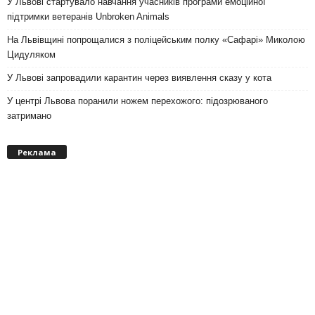
У Львові стартувало навчання учасників програми емоційної
підтримки ветеранів Unbroken Animals
На Львівщині попрощалися з поліцейським полку «Сафарі» Миколою
Цидуляком
У Львові запровадили карантин через виявлення сказу у кота
У центрі Львова поранили ножем перехожого: підозрюваного
затримано
Реклама