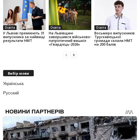
Освіта
Освіта
Освіта
У Львові преміюють 31
На Львівщині
Восьмеро випускників
випускника за найвищі
завершився військово-
Трускавецької
результати НМТ
патріотичний вишкіл
громади склали НМТ
«Гвардієць-2026»
на 200 балів
Вибір мови
Українська
Русский