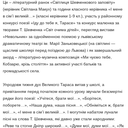
Це – літературний ранок «Світлиця Шевченкового заповіту»
(керівник Світлана Макух) та години класного керівника «І мене
в сім’ї великій…» (класні керівники 1-9 кл.), участь у районному
конкурсі поезії «Іду до тебе я, Тарасе» та конкурс малюнка за
творами Т. Шевченка «Світ очима дітей», перегляд вистави
«Невольник» за однойменною поемою у львівському
драматичному театрі ім. Марії Заньковецької (на світлині —
щасливі школярі перед поїздкою до Львова) і як завершальний
акорд – літературно-музична композиція «Ми чуємо тебе,
Кобзарю, крізь століття» за активної участі батьків та
громадськості села.
Упродовж тижня дух Великого Тараса витав у школі, а
привітанням перед початком кожного уроку звучали безсмертні
рядки його поезії: «Учітеся, брати мої…», «Борітеся,
поборете…», «Наша дума, наша пісня…», «Обніміться ж, брати
мої…», «І мене в сім’ї великій…». І могутнім набатом лунали
пісні на слова Т. Шевченка, які давно уже стали народними:
«Реве та стогне Дніпр широкий…», «Думи мої, думи мої…», «Як