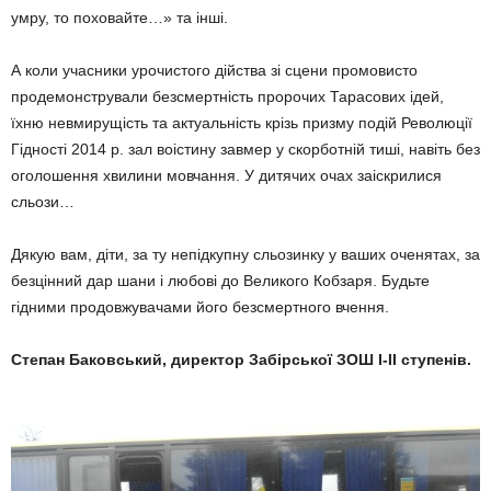
умру, то поховайте…» та інші.
А коли учасники урочистого дійства зі сцени промовисто
продемонстрували безсмертність пророчих Тарасових ідей,
їхню невмирущість та актуальність крізь призму подій Революції
Гідності 2014 р. зал воістину завмер у скорботній тиші, навіть без
оголошення хвилини мовчання. У дитячих очах заіскрилися
сльози…
Дякую вам, діти, за ту непідкупну сльозинку у ваших оченятах, за
безцінний дар шани і любові до Великого Кобзаря. Будьте
гідними продовжувачами його безсмертного вчення.
Степан Баковський,
директор Забірської ЗОШ І-ІІ ступенів.