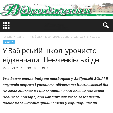
Головна
Освіта
У Забірській школі урочисто відзначали Шевченківські дні
ОСВІТА
У Забірській школі урочисто
відзначали Шевченківські дні
March 23, 2016
382
0
Уже давно стало доброю традицією у Забірській ЗОШ І-ІІ
ступенів широко і урочисто відзначати Шевченківські дні.
Не став винятком і цьогорічний 202-й день народження
Великого Кобзаря, про наближення якого заздалегідь
повідомляв інформаційний стенд у коридорі школи.