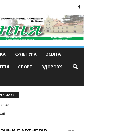
КА
КУЛЬТУРА
ОСВІТА
ИТТЯ
СПОРТ
ЗДОРОВ’Я
бір мови
нська
кий