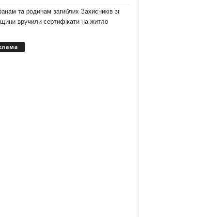
анам та родинам загиблих Захисників зі
вщини вручили сертифікати на житло
клама