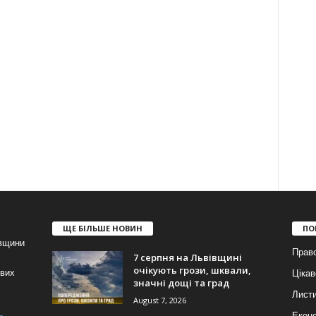
ЩЕ БІЛЬШЕ НОВИН
ПО
івщини
Прав
7 серпня на Львівщині
очікують грози, шквали,
ових
Цікав
значні дощі та град
Лист
August 7, 2026
Еконо