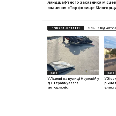
ландшафтного заказника місцев
значення «Торфовище Білогорщ
ПОВ'ЯЗАНІ СТАТТІ
БІЛЬШЕ ВІД АВТО
Право
Право
У Львові на вулиці Науковій у
У Жовк
ДТП травмувався
річна
мотоцикліст
елект