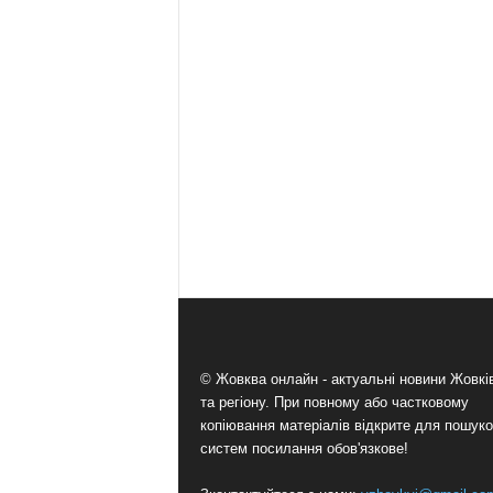
© Жовква онлайн - актуальні новини Жовк
та регіону. При повному або частковому
копіювання матеріалів відкрите для пошук
систем посилання обов'язкове!