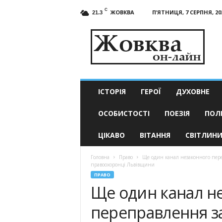
C
ЖОВКВА
П’ЯТНИЦЯ, 7 СЕРПНЯ, 20
21.3
Жовква
он-
лайн
–
актуальні
новини
ІСТОРІЯ
ГЕРОЇ
ДУХОВНЕ
ОСОБИСТОСТІ
ПОЕЗІЯ
ПОЛ
ЦІКАВО
ВІТАННЯ
СВІТЛИН
Головна
Право
Ще один канал незаконного пере
правоохоронці Львівщини
ПРАВО
Ще один канал н
переправлення з