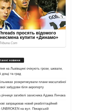
танні новини
пня на Львівщині очікують грози, шквали,
і дощі та град
ільниках розкритикували плани масштабної
вої забудови біля аеропорту
 річниця загибелі захисника Адама Лінчака
ові запрацював новий реабілітаційний
р UNBROKEN на вул. Пекарській