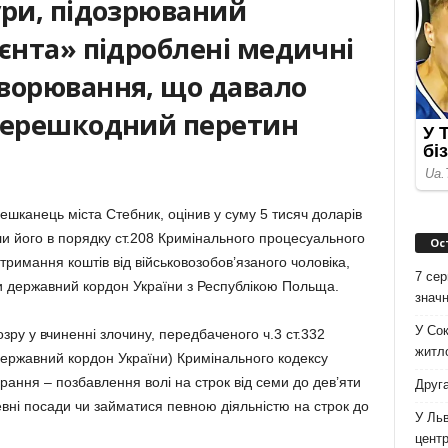
ури, підозрюваний
єнта» підроблені медичні
ворювання, що давало
зперешкодний перетин
ешканець міста Стебник, оцінив у суму 5 тисяч доларів
 його в порядку ст.208 Кримінального процесуального
Ос
отримання коштів від військовозобов’язаного чоловіка,
7 сер
и державний кордон України з Республікою Польща.
значн
У Сок
зру у вчиненні злочину, передбаченого ч.3 ст.332
житло
ержавний кордон України) Кримінального кодексу
рання – позбавлення волі на строк від семи до дев’яти
Друга
вні посади чи займатися певною діяльністю на строк до
У Льв
цент