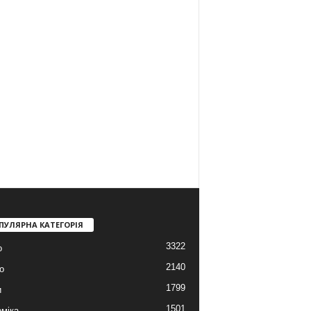
ПУЛЯРНА КАТЕГОРІЯ
3322
о
2140
о
1799
и
1501
міка