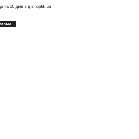
а на 10 днів від
sinoptik.ua
клама