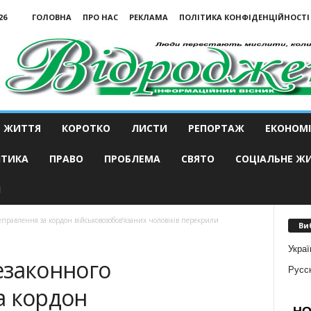
26
ГОЛОВНА
ПРО НАС
РЕКЛАМА
ПОЛІТИКА КОНФІДЕНЦІЙНОСТІ
ЖИТТЯ
КОРОТКО
ЛИСТИ
РЕПОРТАЖ
ЕКОНОМІ
ІТИКА
ПРАВО
ПРОБЛЕМА
СВЯТО
СОЦІАЛЬНЕ Ж
И
правлення за кордон військовозобов’язаних чоловіків перекрили
Ви
Украї
езаконного
Русс
а кордон