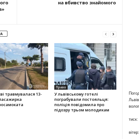
ого
на вбивство знайомого
а»
РА
Право
Пого
ві травмувалася 13-
У львівському готелі
 пасажирка
пограбували постояльця:
Львів
росамоката
поліція повідомила про
волог
підозру трьом молодикам
тиск:
вітер