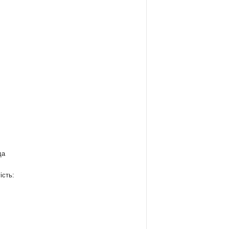
да
ість:
: