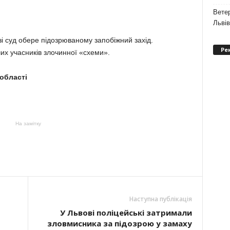
Ветер
Льві
і суд обере підозрюваному запобіжний захід.
Ре
х учасників злочинної «схеми».
 області
На замітку
Наступна публікація
У Львові поліцейські затримали
зловмисника за підозрою у замаху