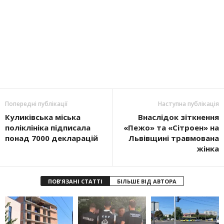
Попередні публікації
Наступна публікація
Куликівська міська
Внаслідок зіткнення
поліклініка підписала
«Пежо» та «Сітроен» на
понад 7000 декларацій
Львівщині травмована
жінка
ПОВ'ЯЗАНІ СТАТТІ
БІЛЬШЕ ВІД АВТОРА