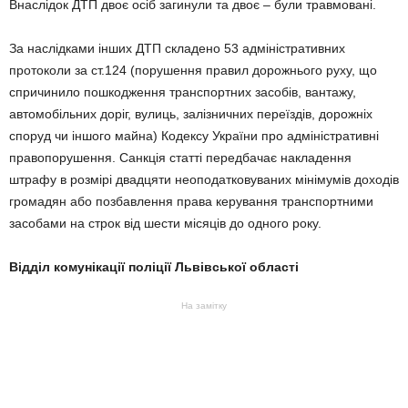
Внаслідок ДТП двоє осіб загинули та двоє – були травмовані.
За наслідками інших ДТП складено 53 адміністративних
протоколи за ст.124 (порушення правил дорожнього руху, що
спричинило пошкодження транспортних засобів, вантажу,
автомобільних доріг, вулиць, залізничних переїздів, дорожніх
споруд чи іншого майна) Кодексу України про адміністративні
правопорушення. Санкція статті передбачає накладення
штрафу в розмірі двадцяти неоподатковуваних мінімумів доходів
громадян або позбавлення права керування транспортними
засобами на строк від шести місяців до одного року.
Відділ комунікації поліції Львівської області
На замітку