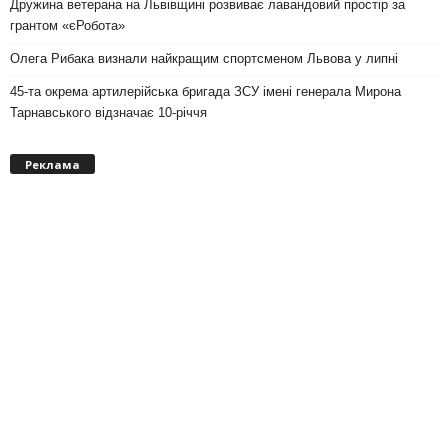
Дружина ветерана на Львівщині розвиває лавандовий простір за
грантом «єРобота»
Олега Рибака визнали найкращим спортсменом Львова у липні
45-та окрема артилерійська бригада ЗСУ імені генерала Мирона
Тарнавського відзначає 10-річчя
Реклама