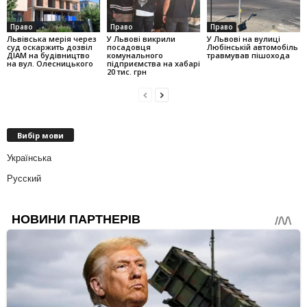
Право
Право
Право
Львівська мерія через
У Львові викрили
У Львові на вулиці
суд оскаржить дозвіл
посадовця
Любінській автомобіль
ДІАМ на будівництво
комунального
травмував пішохода
на вул. Олесницького
підприємства на хабарі
20 тис. грн
Вибір мови
Українська
Русский