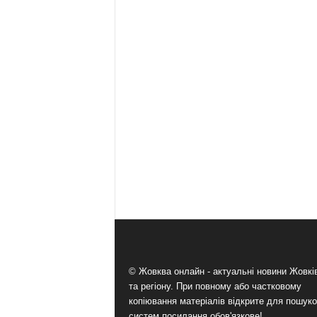
© Жовква онлайн - актуальні новини Жовк
та регіону. При повному або частковому
копіювання матеріалів відкрите для пошук
систем посилання обов'язкове!