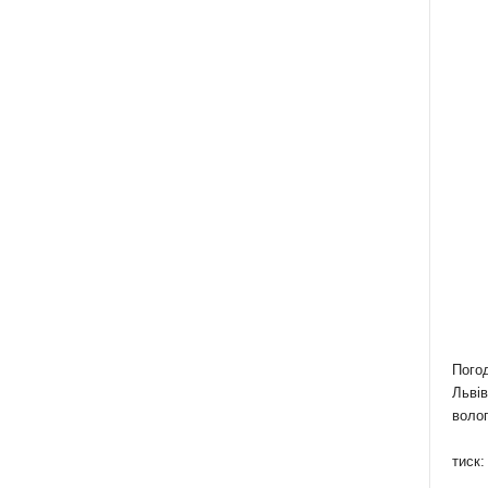
Пого
Львів
волог
тиск: