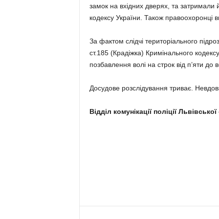
замок на вхідних дверях, та затримали 
кодексу України. Також правоохоронці в
За фактом слідчі територіального підроз
ст.185 (Крадіжка) Кримінального кодекс
позбавлення волі на строк від п’яти до в
Досудове розслідування триває. Невдов
Відділ комунікації поліції Львівської