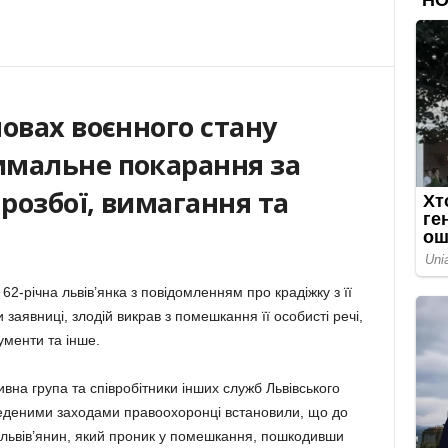
овах воєнного стану
имальне покарання за
 розбої, вимагання та
62-річна львів’янка з повідомленням про крадіжку з її
 заявниці, злодій викрав з помешкання її особисті речі,
ументи та інше.
вна група та співробітники інших служб Львівського
веденими заходами правоохоронці встановили, що до
 львів’янин, який проник у помешкання, пошкодивши