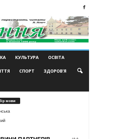
КА
КУЛЬТУРА
ОСВІТА
ИТТЯ
СПОРТ
ЗДОРОВ’Я
бір мови
нська
кий