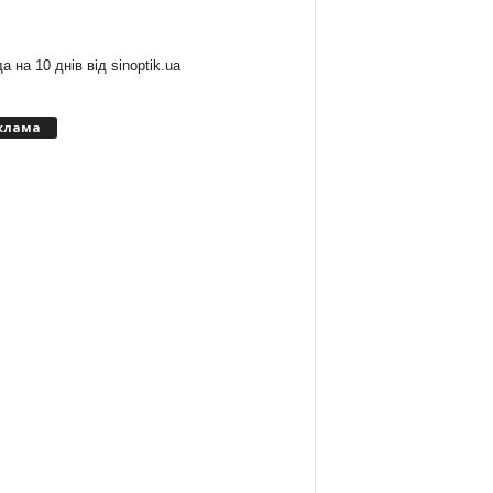
:
а на 10 днів від
sinoptik.ua
клама