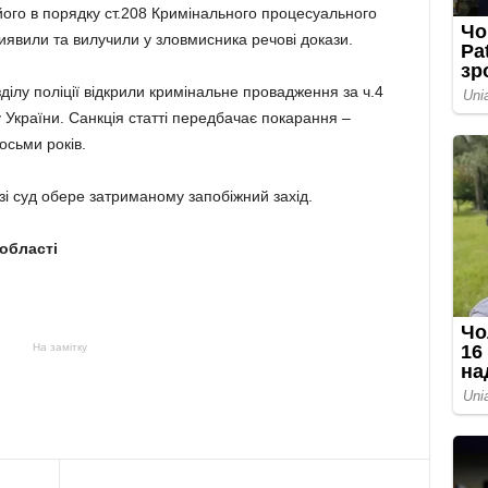
його в порядку ст.208 Кримінального процесуального
иявили та вилучили у зловмисника речові докази.
ділу поліції відкрили кримінальне провадження за ч.4
у України. Санкція статті передбачає покарання –
осьми років.
зі суд обере затриманому запобіжний захід.
 області
На замітку