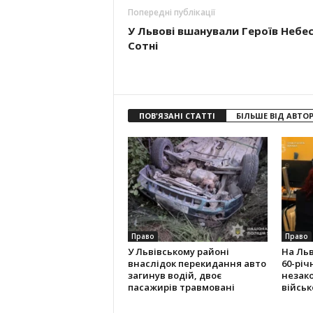
Попередні публікації
У Львові вшанували Героїв Небес
Сотні
ПОВ'ЯЗАНІ СТАТТІ
БІЛЬШЕ ВІД АВТО
Право
Право
У Львівському районі
На Ль
внаслідок перекидання авто
60-річ
загинув водій, двоє
незак
пасажирів травмовані
військ