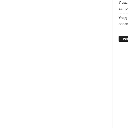
У зас
за п
Уряд 
опале
Ре