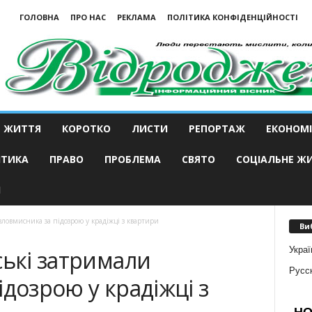
ГОЛОВНА
ПРО НАС
РЕКЛАМА
ПОЛІТИКА КОНФІДЕНЦІЙНОСТІ
ЖИТТЯ
КОРОТКО
ЛИСТИ
РЕПОРТАЖ
ЕКОНОМІ
ІТИКА
ПРАВО
ПРОБЛЕМА
СВЯТО
СОЦІАЛЬНЕ Ж
И
зловмисника за підозрою у крадіжці з квартири
Ви
Украї
ські затримали
Русс
ідозрою у крадіжці з