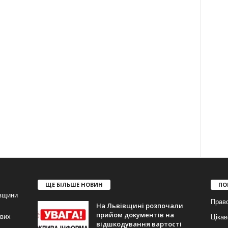
ЩЕ БІЛЬШЕ НОВИН
ПО
івщини
Прав
На Львівщині розпочали
прийом документів на
ових
Цікав
відшкодування вартості