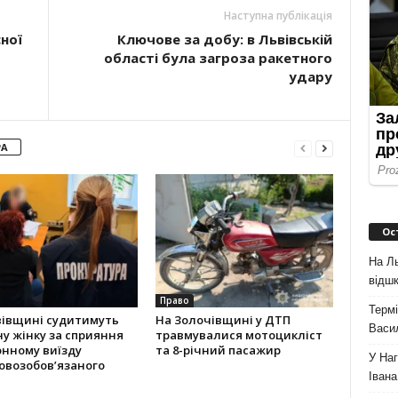
Наступна публікація
ної
Ключове за добу: в Львівській
області була загроза ракетного
удару
РА
Ос
На Ль
відшк
Право
Термі
вівщині судитимуть
На Золочівщині у ДТП
Васи
ну жінку за сприяння
травмувалися мотоцикліст
онному виїзду
та 8-річний пасажир
У Наг
овозобов’язаного
Івана