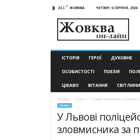
C
ЖОВКВА
ЧЕТВЕР, 6 СЕРПНЯ, 2026
23.1
Жовква
он-
лайн
–
актуальні
новини
ІСТОРІЯ
ГЕРОЇ
ДУХОВНЕ
ОСОБИСТОСТІ
ПОЕЗІЯ
ПОЛ
ЦІКАВО
ВІТАННЯ
СВІТЛИН
Головна
Право
У Львові поліцейські затримали 
ПРАВО
У Львові поліцей
зловмисника за п