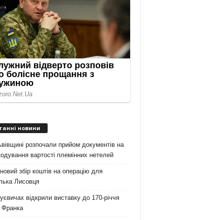
танні новини
вівщині розпочали прийом документів на
одування вартості племінних нетелей
новий збір коштів на операцію для
лька Лисовця
уєвичах відкрили виставку до 170-річчя
 Франка