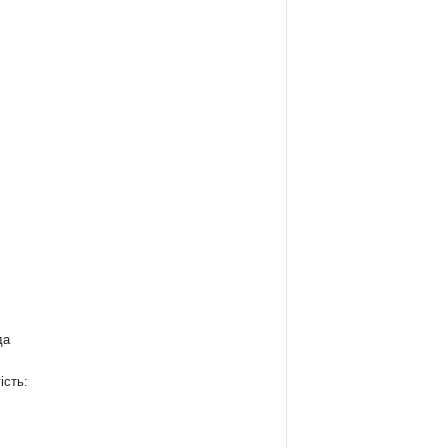
да
ість: