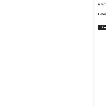
вітер
Погод
Ре