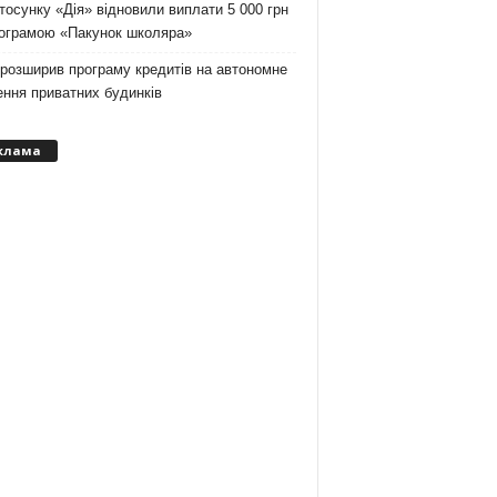
тосунку «Дія» відновили виплати 5 000 грн
рограмою «Пакунок школяра»
розширив програму кредитів на автономне
ння приватних будинків
клама