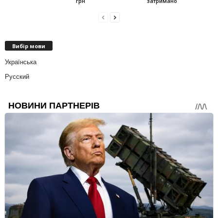
грн
затримано
Вибір мови
Українська
Русский