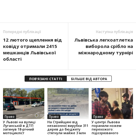
Попередні публікації
Наступна публікація
12 лютого щеплення від
Львівська легкоатлетка
ковіду отримали 2415
виборола срібло на
мешканців Львівської
міжнародному турнірі
області
ПОВ'ЯЗАНІ СТАТТІ
БІЛЬШЕ ВІД АВТОРА
Право
Право
Право
У Львові на вулиці
На Стрийщині від
У центрі Львова
Луганській в ДТП
незаконної вирубки 311
поранили ножем
загинув 18-річний
дерев до бюджету
перехожого:
мотоцикліст
стягнули майже 3 млн
підозрюваного