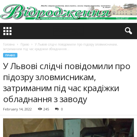
Головна
Право
У Львові слідчі повідомили про підозру зловмисникам,
затриманим під час крадіжки обладнання...
ПРАВО
У Львові слідчі повідомили про
підозру зловмисникам,
затриманим під час крадіжки
обладнання з заводу
February 14, 2022
245
0