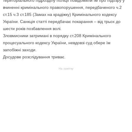
територіального підрозділу поліції повідомили їм про підозру у
вчиненні кримінального правопорушення, передбаченого ч.2
ст.15 ч.3 ст.185 (Замах на крадіжку) Кримінального кодексу
України. Санкція статті передбачає покарання – від трьох до
шести років позбавлення волі.
Зловмисники затримані в порядку ст.208 Кримінального
процесуального кодексу України, невдовзі суд обере їм
запобіжні заходи.
Досудове розслідування триває.
На замітку