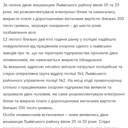
За скоєне двом мешканцям Львівського району віком 20 та 33
роки, які розкомплектували електронні блоки та намагались
викрасти плати з дорогоцінними металами вартістю близько 200
тисяч гривень, загрожує покарання – до шести років
позбавлення волі.
12 лютого близько дев’ятої години ранку у поліцію надійшло
повідомлення від працівників охорони одного з львівських
заводів про те, що на територію підприємства проникли двоє
зловмисників, які намагаються викрасти обладнання.
За вказаною адресою негайно виїхали патрульні поліцейські та
слідчо-оперативна група відділу поліції №1 Львівського
районного управління поліції №2. На місці події правоохоронці
спільно з працівниками охорони підприємства виявили та
затримали двох чоловіків, які саме розкомплектували електронні
блоки та викрали плати з дорогоцінними металами вартістю
близько 200 тисяч гривень.
Особи зловмисників встановлені – ними виявились двоє
мешканців Львівського району віком 20 та 33 роки. Слідчі