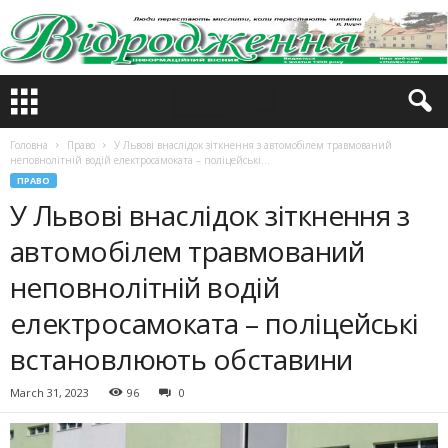
Головна
Право
У Львові внаслідок зіткнення з автомобілем травмований
неповнолітній водій електросамоката – поліцейські...
ПРАВО
У Львові внаслідок зіткнення з
автомобілем травмований
неповнолітній водій
електросамоката – поліцейські
встановлюють обставини
March 31, 2023
96
0