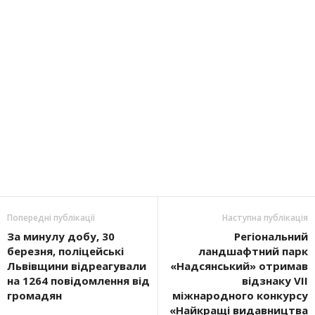
Попередні публікації
Наступна публікація
За минулу добу, 30
Регіональний
березня, поліцейські
ландшафтний парк
Львівщини відреагували
«Надсянський» отримав
на 1264 повідомлення від
відзнаку VII
громадян
міжнародного конкурсу
«Найкращі видавництва