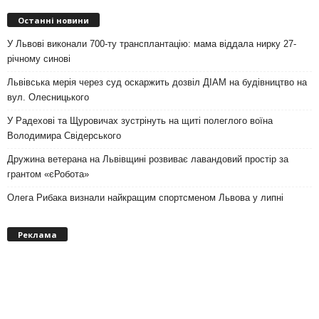
Останні новини
У Львові виконали 700-ту трансплантацію: мама віддала нирку 27-
річному синові
Львівська мерія через суд оскаржить дозвіл ДІАМ на будівництво на
вул. Олесницького
У Радехові та Щуровичах зустрінуть на щиті полеглого воїна
Володимира Свідерського
Дружина ветерана на Львівщині розвиває лавандовий простір за
грантом «єРобота»
Олега Рибака визнали найкращим спортсменом Львова у липні
Реклама