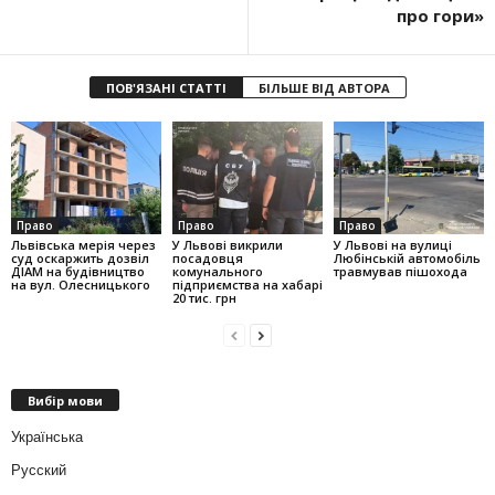
про гори»
ПОВ'ЯЗАНІ СТАТТІ
БІЛЬШЕ ВІД АВТОРА
Право
Право
Право
Львівська мерія через
У Львові викрили
У Львові на вулиці
суд оскаржить дозвіл
посадовця
Любінській автомобіль
ДІАМ на будівництво
комунального
травмував пішохода
на вул. Олесницького
підприємства на хабарі
20 тис. грн
Вибір мови
Українська
Русский