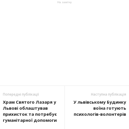
На замітку
Попередні публікації
Наступна публікація
Храм Святого Лазаря у
У львівському Будинку
Львові облаштував
воїна готують
прихисток та потребує
психологів-волонтерів
гуманітарної допомоги