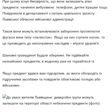
При цьому існує ймовірність, що вони залишають різні
предмети, начинені вибухівкою: телефони, дитячі іграшки тощо.
Повідомили в департаменті з питань цивільного захисту
Львівської обласної військової адміністрації.
Також вони можуть встановлювати заборонені протипіхотні
фугасні міни типу «пелюсток». Якщо на них ступити ногою, то
це призводить до непоправних наслідків – втрати здоров’я.
Шановні громадяни! Будьте обережні. Не підіймайте
незнайомих предметів, в жодному разі не торкайтеся їх.
Якщо предмет здався вам підозрілим, за змоги обгородіть їх
підручними засобами та повідомте обов’язково поліцію або
військових.