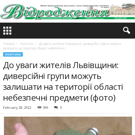
Головна
Політика
До уваги жителів Львівщини: диверсійні групи можуть
залишати на території області небезпечні...
ПОЛІТИКА
До уваги жителів Львівщини:
диверсійні групи можуть
залишати на території області
небезпечні предмети (фото)
February 28, 2022
599
0