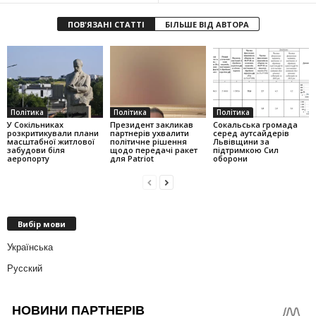
ПОВ'ЯЗАНІ СТАТТІ
БІЛЬШЕ ВІД АВТОРА
Політика
Політика
Політика
У Сокільниках
Президент закликав
Сокальська громада
розкритикували плани
партнерів ухвалити
серед аутсайдерів
масштабної житлової
політичне рішення
Львівщини за
забудови біля
щодо передачі ракет
підтримкою Сил
аеропорту
для Patriot
оборони
Вибір мови
Українська
Русский