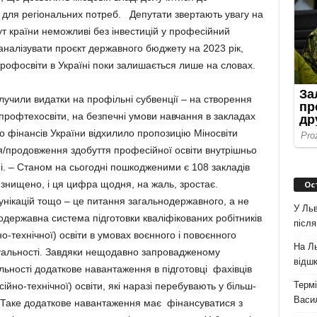
в для регіональних потреб. Депутати звертають увагу на
т країни неможливі без інвестицій у професійний
аналізувати проєкт державного бюджету на 2023 рік,
профосвіти в Україні поки залишається лише на словах.
лучили видатки на профільні субвенції – на створення
профтехосвіти, на безпечні умови навчання в закладах
во фінансів України відхилило пропозицію Міносвіти
я/продовження здобуття професійної освіти внутрішньо
і. – Станом на сьогодні пошкодженими є 108 закладів
 знищено, і ця цифра щодня, на жаль, зростає.
Ос
унікацій тощо – це питання загальнодержавного, а не
У Льв
державна система підготовки кваліфікованих робітників
після
о-технічної) освіти в умовах воєнного і повоєнного
На Ль
ктуальності. Завдяки нещодавно запровадженому
відшк
льності додаткове навантаження в підготовці фахівців
Термі
ійно-технічної) освіти, які наразі перебувають у більш-
Васи
 Таке додаткове навантаження має фінансуватися з