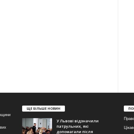
ЩЕ БІЛЬШЕ НОВИН
ПО
івщини
Прав
У Львові відзначили
патрульних, які
ових
Цікав
допомагали після