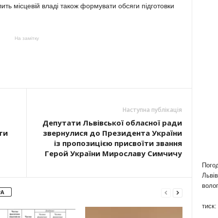
ить місцевій владі також формувати обсяги підготовки
На замітку
Наступна публікація
Депутати Львівської обласної ради
ти
звернулися до Президента України
із пропозицією присвоїти звання
Герой України Мирославу Симчичу
Пого
Львів
волог
РА
тиск: