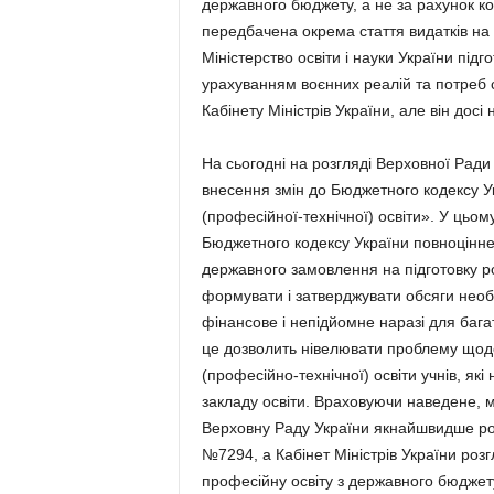
державного бюджету, а не за рахунок ко
передбачена окрема стаття видатків на 
Міністерство освіти і науки України під
урахуванням воєнних реалій та потреб 
Кабінету Міністрів України, але він досі
На сьогодні на розгляді Верховної Рад
внесення змін до Бюджетного кодексу У
(професійної-технічної) освіти». У цьом
Бюджетного кодексу України повноцінне
державного замовлення на підготовку р
формувати і затверджувати обсяги необх
фінансове і непідйомне наразі для баг
це дозволить нівелювати проблему щодо
(професійно-технічної) освіти учнів, які
закладу освіти. Враховуючи наведене, м
Верховну Раду України якнайшвидше ро
№7294, а Кабінет Міністрів України роз
професійну освіту з державного бюджету