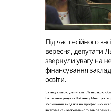
Під час сесійного зас
вересня, депутати Л
звернули увагу на н
фінансування заклад
освіти.
За ініціативою депутатів, Львівською о
Верховної ради та Кабінету Міністрів Ук
збільшення видатків на професійну осві
інструмент «регіонального замовлення»