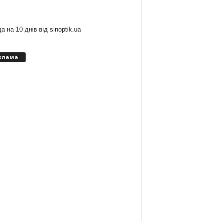
:
а на 10 днів від
sinoptik.ua
клама