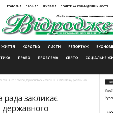
ГОЛОВНА
ПРО НАС
РЕКЛАМА
ПОЛІТИКА КОНФІДЕНЦІЙНОСТІ
ЖИТТЯ
КОРОТКО
ЛИСТИ
РЕПОРТАЖ
ЕКОНОМІ
ІТИКА
ПРАВО
ПРОБЛЕМА
СВЯТО
СОЦІАЛЬНЕ Ж
И
кає збільшити обсяги державного замовлення на підготовку робітничих
Ви
Украї
а рада закликає
Русс
и державного