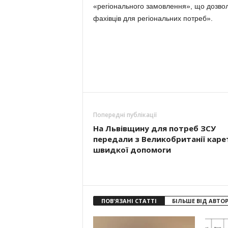
«регіонального замовлення», що дозвол
фахівців для регіональних потреб».
Попередні публікації
На Львівщину для потреб ЗСУ
передали з Великобританії каре
швидкої допомоги
ПОВ'ЯЗАНІ СТАТТІ
БІЛЬШЕ ВІД АВТО