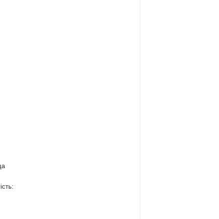
да
ість: