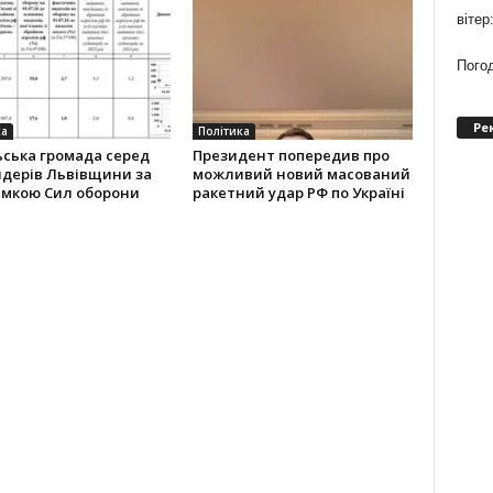
вітер
Погод
Ре
ка
Політика
ська громада серед
Президент попередив про
йдерів Львівщини за
можливий новий масований
имкою Сил оборони
ракетний удар РФ по Україні