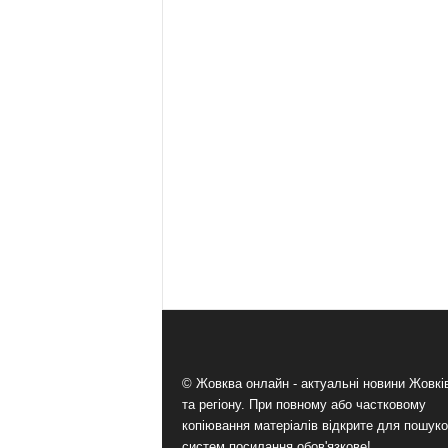
© Жовква онлайн - актуальні новини Жовк
та регіону. При повному або частковому
копіювання матеріалів відкрите для пошук
систем посилання обов'язкове!