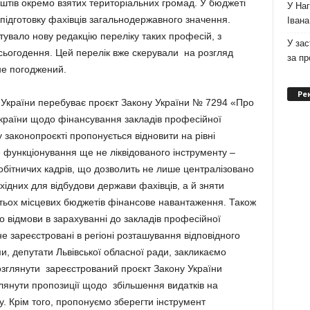
штів окремо взятих територіальних громад. У бюджеті
У Наг
підготовку фахівців загальнодержавного значення.
Івана
готувало нову редакцію переліку таких професій, з
У зас
сьогодення. Цей перелік вже скерували на розгляд
за п
 не погоджений.
Ре
и України перебуває проєкт Закону України № 7294 «Про
країни щодо фінансування закладів професійної
у законопроєкті пропонується відновити на рівні
 функціонування ще не ліквідованого інструменту –
обітничих кадрів, що дозволить не лише централізовано
ідних для відбудови держави фахівців, а й зняти
атьох місцевих бюджетів фінансове навантаження. Також
 відмови в зарахуванні до закладів професійної
 не зареєстровані в регіоні розташування відповідного
и, депутати Львівської обласної ради, закликаємо
зглянути зареєстрований проєкт Закону України
глянути пропозиції щодо збільшення видатків на
. Крім того, пропонуємо зберегти інструмент