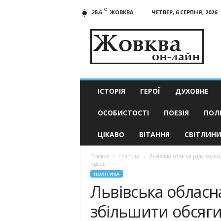
C
ЖОВКВА
ЧЕТВЕР, 6 СЕРПНЯ, 2026
25.6
Жовква
он-
лайн
–
актуальні
новини
ІСТОРІЯ
ГЕРОЇ
ДУХОВНЕ
ОСОБИСТОСТІ
ПОЕЗІЯ
ПОЛ
ЦІКАВО
ВІТАННЯ
СВІТЛИН
Головна
Політика
Львівська обласна рада закли
кадрів
ПОЛІТИКА
Львівська обласн
збільшити обсяг