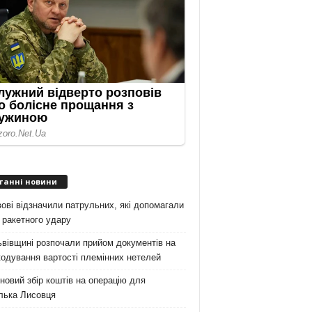
танні новини
ові відзначили патрульних, які допомагали
 ракетного удару
вівщині розпочали прийом документів на
одування вартості племінних нетелей
новий збір коштів на операцію для
лька Лисовця