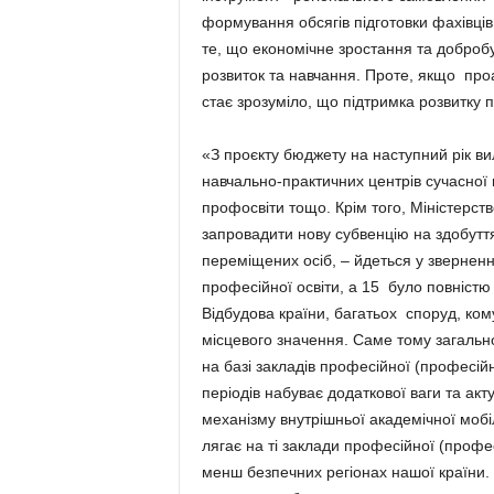
формування обсягів підготовки фахівці
те, що економічне зростання та добробу
розвиток та навчання. Проте, якщо про
стає зрозуміло, що підтримка розвитку 
«З проєкту бюджету на наступний рік ви
навчально-практичних центрів сучасної 
профосвіти тощо. Крім того, Міністерст
запровадити нову субвенцію на здобутт
переміщених осіб, – йдеться у зверненн
професійної освіти, а 15 було повністю
Відбудова країни, багатьох споруд, ком
місцевого значення. Саме тому загально
на базі закладів професійної (професійн
періодів набуває додаткової ваги та а
механізму внутрішньої академічної мобі
лягає на ті заклади професійної (профес
менш безпечних регіонах нашої країни.