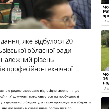
ідання, яке відбулося 20
ьвівської обласної ради
еналежний рівень
ів професійно-технічної
бласною радою скеровано відповідне звернення до
раїни. У документі наголошується на необхідності
ту з державного бюджету, а також пропонується зберегти
, що дозволить місцевій владі долучитися до