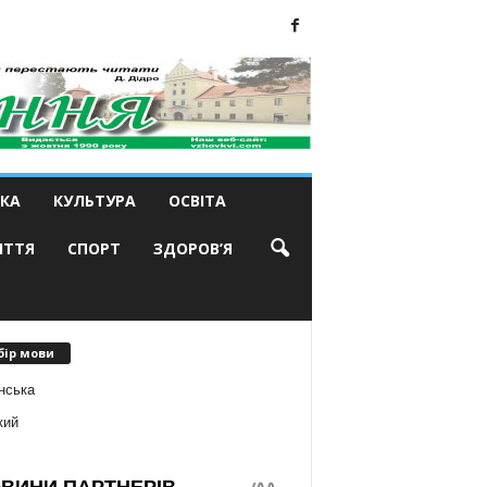
КА
КУЛЬТУРА
ОСВІТА
ИТТЯ
СПОРТ
ЗДОРОВ’Я
бір мови
нська
кий