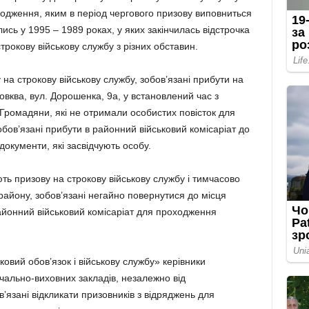
родження, яким в період чергового призову виповниться
лись у 1995 – 1989 роках, у яких закінчилась відстрочка
строкову військову службу з різних обставин.
у на строкову військову службу, зобов’язані прибути на
вква, вул. Дорошенка, 9а, у встановлений час з
 Громадяни, які не отримали особистих повісток для
обов’язані прибути в районний військовий комісаріат до
документи, які засвідчують особу.
ають призову на строкову військову службу і тимчасово
району, зобов’язані негайно повернутися до місця
айонний військовий комісаріат для проходження
ковий обов’язок і військову службу» керівники
вчально-виховних закладів, незалежно від
’язані відкликати призовників з відряджень для