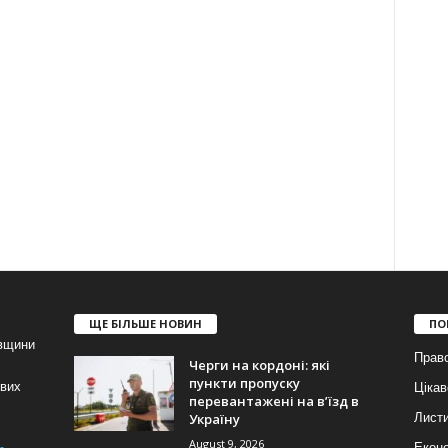
ЩЕ БІЛЬШЕ НОВИН
ПО
івщини
Прав
Черги на кордоні: які
пункти пропуску
ових
Цікав
перевантажені на вʼїзд в
Україну
Лист
August 9, 2026
Еконо