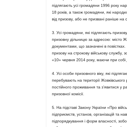
підлягають усі громадяни 1996 року на
18 років, а також громадяни, які народи
від призову, або не призвані раніше на 
3. Усі громадяни, які підлягають призов
призовну дільницю за адресою: місто Жо
документами, що зазначені в повістках.
призову на строкову військову службу, з
«10» червня 2014 року, маючи при собі 
4. Усі особи призовного віку, які підляг
перебувають на території Жовківського 
постійного проживання та з’явитися у р
призовної комісії.
5. На підставі Закону України «Про війсь
підприємств, установ, організацій та на
підпорядкування і форм власності, зобов