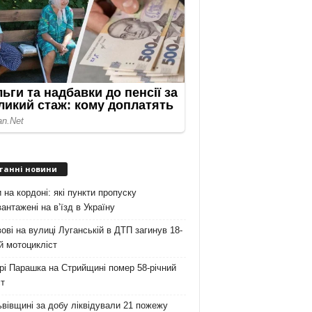
танні новини
 на кордоні: які пункти пропуску
антажені на вʼїзд в Україну
ові на вулиці Луганській в ДТП загинув 18-
й мотоцикліст
рі Парашка на Стрийщині помер 58-річний
т
вівщині за добу ліквідували 21 пожежу