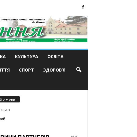
КА
КУЛЬТУРА
ОСВІТА
ИТТЯ
СПОРТ
ЗДОРОВ’Я
бір мови
нська
кий