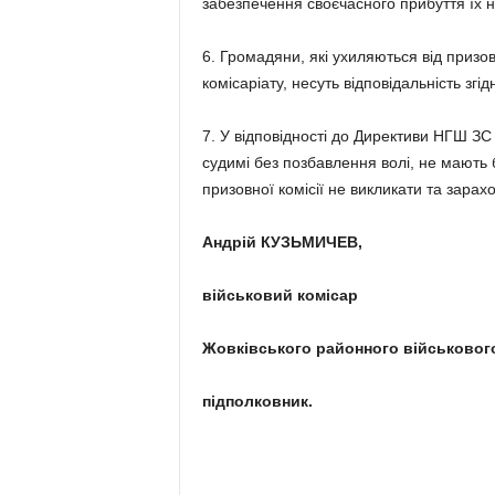
забезпечення своєчасного прибуття їх 
6. Громадяни, які ухиляються від призов
комісаріату, несуть відповідальність зг
7. У відповідності до Директиви НГШ ЗС 
судимі без позбавлення волі, не мають 
призовної комісії не викликати та зарах
Андрій КУЗЬМИЧЕВ,
військовий комісар
Жовківського районного військового
підполковник.