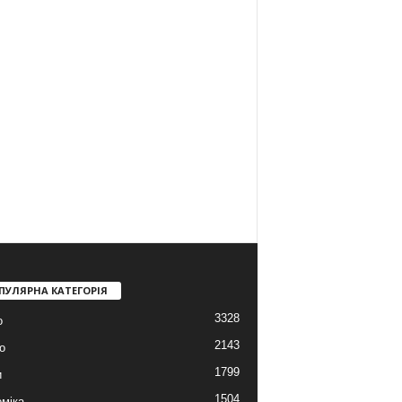
ПУЛЯРНА КАТЕГОРІЯ
3328
о
2143
о
1799
и
1504
міка