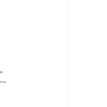
да
ість:
: