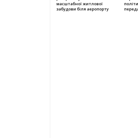
масштабної житлової
політ
забудови біля аеропорту
переда