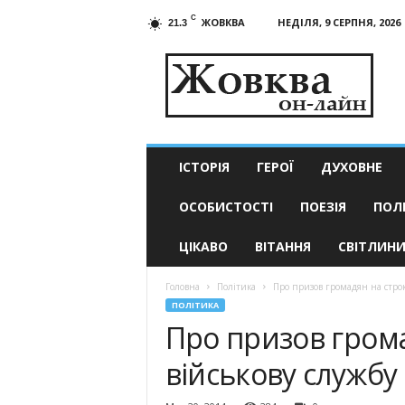
C
ЖОВКВА
НЕДІЛЯ, 9 СЕРПНЯ, 2026
21.3
Жовква
он-
лайн
–
актуальні
новини
ІСТОРІЯ
ГЕРОЇ
ДУХОВНЕ
ОСОБИСТОСТІ
ПОЕЗІЯ
ПОЛ
ЦІКАВО
ВІТАННЯ
СВІТЛИН
Головна
Політика
Про призов громадян на строк
ПОЛІТИКА
Про призов грома
військову службу 