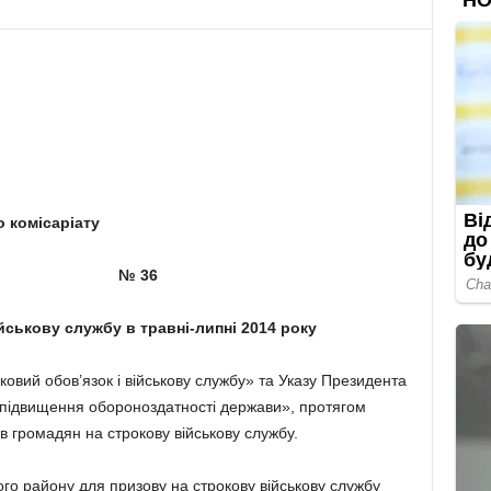
 комісаріату
вква № 36
йськову службу в травні-липні 2014 року
ьковий обов’язок і військову службу» та Указу Президента
підвищення обороноздатності держави», протягом
 громадян на строкову військову службу.
ого району для призову на строкову військову службу