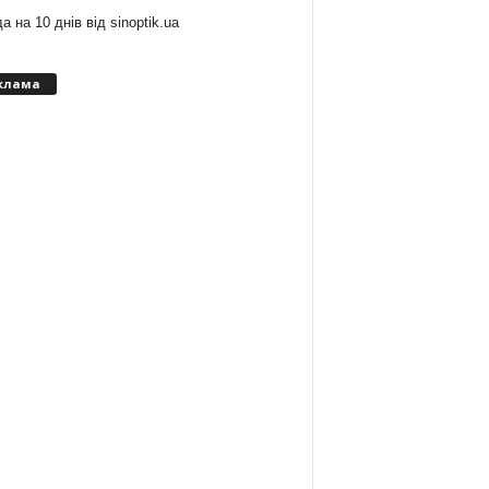
а на 10 днів від
sinoptik.ua
клама