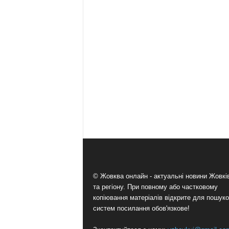
© Жовква онлайн - актуальні новини Жовк
та регіону. При повному або частковому
копіювання матеріалів відкрите для пошук
систем посилання обов'язкове!