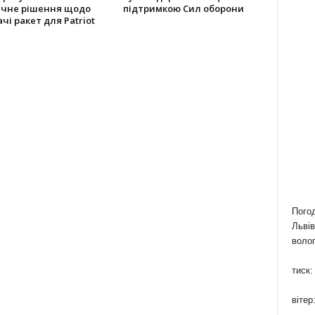
ичне рішення щодо
підтримкою Сил оборони
чі ракет для Patriot
Пого
Львів
волог
тиск:
вітер