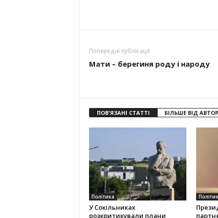
Попередні публікації
Мати – берегиня роду і народу
ПОВ'ЯЗАНІ СТАТТІ
БІЛЬШЕ ВІД АВТО
Політика
Політи
У Сокільниках
Прези
розкритикували плани
партн