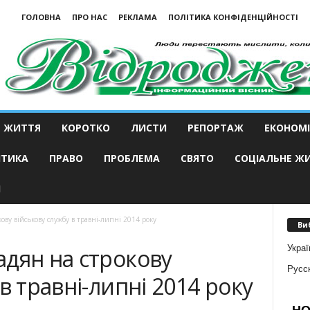
ГОЛОВНА
ПРО НАС
РЕКЛАМА
ПОЛІТИКА КОНФІДЕНЦІЙНОСТІ
ЖИТТЯ
КОРОТКО
ЛИСТИ
РЕПОРТАЖ
ЕКОНОМІ
ІТИКА
ПРАВО
ПРОБЛЕМА
СВЯТО
СОЦІАЛЬНЕ Ж
И
ову військову службу в травні-липні 2014 року
Ви
Украї
дян на строкову
Русс
в травні-липні 2014 року