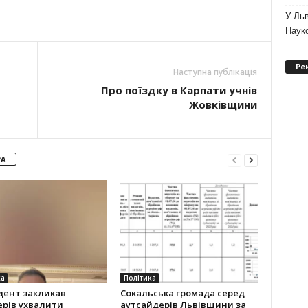
У Льв
Науко
Ре
Наступна публікація
Про поїздку в Карпати учнів
Жовківщини
РА
ка
Політика
дент закликав
Сокальська громада серед
ерів ухвалити
аутсайдерів Львівщини за