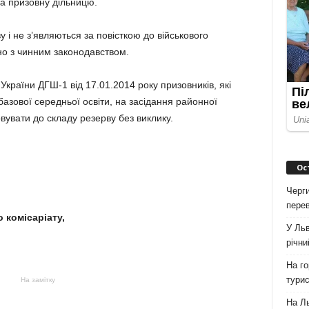
на призовну дільницю.
у і не з’являються за повісткою до військового
ідно з чинним законодавством.
України ДГШ-1 від 17.01.2014 року призовників, які
базової середньої освіти, на засідання районної
овувати до складу резерву без виклику.
Ос
Черги
перев
 комісаріату,
У Льв
річни
На го
турис
На замітку
На Ль