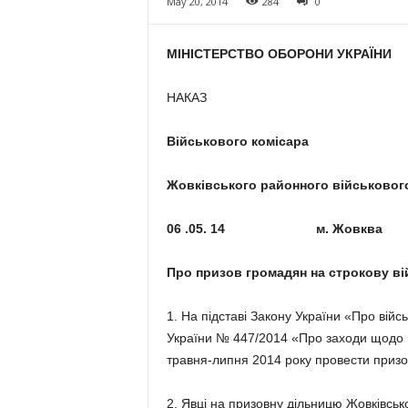
May 20, 2014
284
0
МІНІСТЕРСТВО ОБОРОНИ УКРАЇНИ
НАКАЗ
Військового комісара
Жовківського районного військового
06 .05. 14 м. Жо
Про призов громадян на строкову ві
1. На підставі Закону України «Про війс
України № 447/2014 «Про заходи щодо 
травня-липня 2014 року провести призов
2. Явці на призовну дільницю Жовківськ