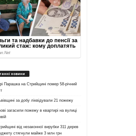
танні новини
рі Парашка на Стрийщині помер 58-річний
т
вівщині за добу ліквідували 21 пожежу
ові загасили пожежу в квартирі на вулиці
вій
рийщині від незаконної вирубки 311 дерев
юджету стягнули майже 3 млн грн