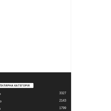
ПУЛЯРНА КАТЕГОРІЯ
3327
о
2143
о
1799
и