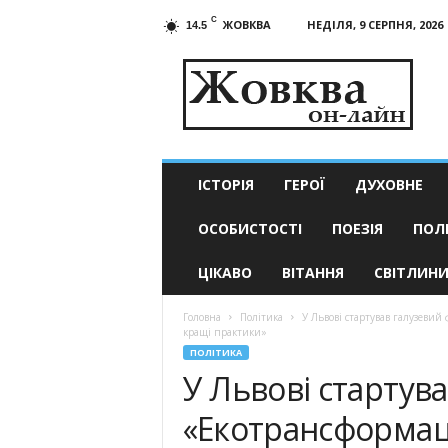
C
ЖОВКВА
НЕДІЛЯ, 9 СЕРПНЯ, 2026
14.5
Жовква
он-
лайн
–
актуальні
новини
ІСТОРІЯ
ГЕРОЇ
ДУХОВНЕ
ОСОБИСТОСТІ
ПОЕЗІЯ
ПОЛ
ЦІКАВО
ВІТАННЯ
СВІТЛИН
Головна
Політика
У Львові стартував галузевий
кращі практики»
ПОЛІТИКА
У Львові стартув
«Екотрансформац