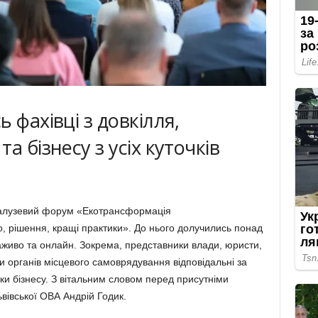
 фахівці з довкілля,
а бізнесу з усіх куточків
в галузевий форум «Екотрансформація
, рішення, кращі практики». До нього долучились понад
 наживо та онлайн. Зокрема, представники влади, юристи,
ти органів місцевого самоврядування відповідальні за
ики бізнесу. З вітальним словом перед присутніми
вівської ОВА Андрій Годик.