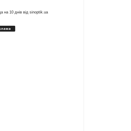
а на 10 днів від
sinoptik.ua
клама