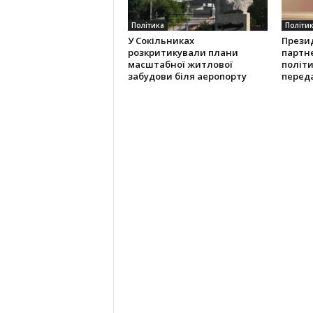
Політика
Політи
У Сокільниках
Прези
розкритикували плани
партн
масштабної житлової
політ
забудови біля аеропорту
переда