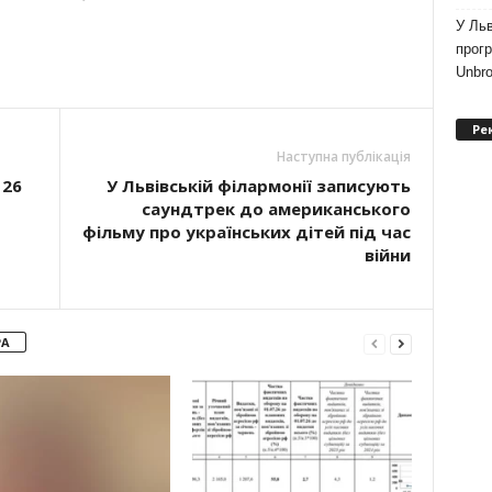
У Льв
прогр
Unbro
Ре
Наступна публікація
 26
У Львівській філармонії записують
саундтрек до американського
фільму про українських дітей під час
війни
РА