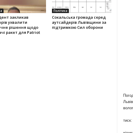
ка
Політика
дент закликав
Сокальська громада серед
ерів ухвалити
аутсайдерів Львівщини за
ичне рішення щодо
підтримкою Сил оборони
чі ракет для Patriot
Пого
Львів
волог
тиск:
вітер