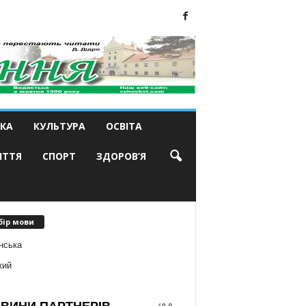
КА
КУЛЬТУРА
ОСВІТА
ИТТЯ
СПОРТ
ЗДОРОВ’Я
бір мови
нська
кий