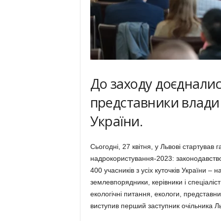
До заходу доєднались
представники влади т
України.
Сьогодні, 27 квітня, у Львові стартува
надрокористування-2023: законодавство
400 учасників з усіх куточків України –
землевпорядники, керівники і спеціаліс
екологічні питання, екологи, представн
виступив перший заступник очільника Ль