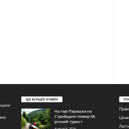
ЩЕ БІЛЬШЕ НОВИН
ПО
івщини
Прав
На горі Парашка на
Стрийщині помер 58-
ових
Цікав
річний турист
Лист
August 9, 2026