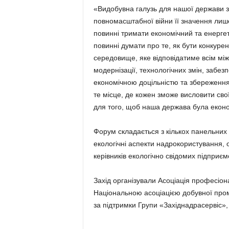
«Видобувна галузь для нашої держави з
повномасштабної війни її значення лиш
повинні тримати економічний та енергет
повинні думати про те, як бути конкур
середовище, яке відповідатиме всім мі
модернізації, технологічних змін, забез
економічною доцільністю та збереженн
те місце, де кожен зможе висловити сво
для того, щоб наша держава була еконо
Форум складається з кількох панельних д
екологічні аспекти надрокористування, 
керівників екологічно свідомих підприєм
Захід організували Асоціація професіон
Національною асоціацією добувної пром
за підтримки Групи «Західнадрасервіс», 