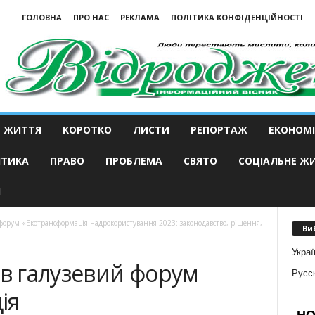
ГОЛОВНА
ПРО НАС
РЕКЛАМА
ПОЛІТИКА КОНФІДЕНЦІЙНОСТІ
ЖИТТЯ
КОРОТКО
ЛИСТИ
РЕПОРТАЖ
ЕКОНОМІ
ІТИКА
ПРАВО
ПРОБЛЕМА
СВЯТО
СОЦІАЛЬНЕ Ж
И
 форум «Екотрансформація надрокористування-2023: законодавство, рішення,
Ви
Украї
ав галузевий форум
Русс
ія