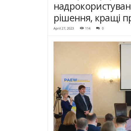
надрокористуванн
рішення, кращі п
April 27, 2023
114
0