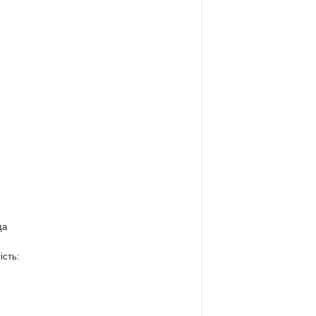
да
ість:
: