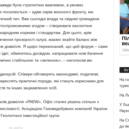
авжди була стратегічно важливою, в умовах
е посилюється – адже окрім воєнного фронту, ми
ичний тил. Вже сьогодні влада та свідомі громадяни
ентоспроможними згодом – створювати екологічне
жнародним нормам і стандартам. Для цього, крім
печення прозорості галузі, маємо знайти баланс між
ям довкілля. Я щиро переконаний, що цей форум – саме
ї ідеї, обмінятись досвідом, напрацювати нові бачення
мічно стабільною та «зеленою», – наголосив він.
Ос
искусій. Спікери обговорять законодавчі, податкові,
На го
окреслять практичні поради, які стануть корисними для
турис
ств та інших зацікавлених осіб.
На Ль
алів довкілля «PAEW», Офіс сталих рішень спільно з
У Льв
исловості, Асоціацією Газовидобувних компаній України
Науко
Геологічної інвестиційної групи.
На Ст
до б
На замітку