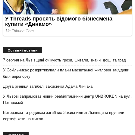
Останні новини
7 серпня на Львівщині очікують грози, шквали, значні дощі та град
У Сокільниках розкритикували плани масштабної житлової забудови
біля аеропорту
Друга річниця загибелі захисника Адама Лінчака
У Львові запрацював новий реабілітаційний центр UNBROKEN на вул.
Пекарській
Ветеранам та родинам загиблих Захисників зі Львівщини вручили
сертифікати на житло
Реклама