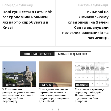
Попередні публікації
Наступна публікація
Нові суші сети в EatSushi:
У Львові на
гастрономічні новинки,
Личаківському
які варто спробувати в
кладовищі на Зелені
Києві
Свята вшанували
полеглих захисників та
захисниць
ПОВ'ЯЗАНІ СТАТТІ
БІЛЬШЕ ВІД АВТОРА
Політика
Політика
Політика
У Сокільниках
Президент закликав
Сокальська громада
розкритикували плани
партнерів ухвалити
серед аутсайдерів
масштабної житлової
політичне рішення
Львівщини за
забудови біля
щодо передачі ракет
підтримкою Сил
аеропорту
для Patriot
оборони