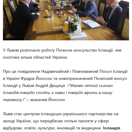
У Львові розпочало роботу Почесне консульство Ісландії, яке
охоплює кілька областей України.
Про це повідомили Надзвичайний і Повноважний Посол Ісландії
в Україні Фрідрік Йонссон та новопризначений Почесний консул
Ісландії у Львові Андрій Дещиця.
\”Маємо чіткий сигнал:
Ісландія твердо стоїть з нами і твердо вірить в нашу
перемогу,\”
– зазначив Йонссон.
Львів стає центром ісландсько-українського партнерства на
заході України, що передбачає спільні проєкти у сфері
відбудови, освіти, культури, інновацій та медицини.
Ісландія