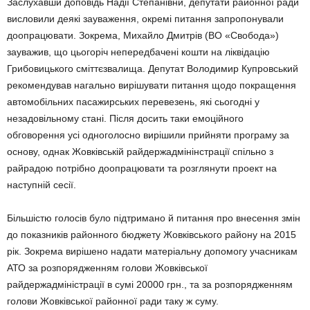
Заслухавши доповідь Надії Степанівни, депутати районної ради
висловили деякі зауваження, окремі питання запропонували
доопрацювати. Зокрема, Михайло Дмитрів (ВО «Свобода»)
зауважив, що цьогоріч непередбачені кошти на ліквідацію
Грибовицького сміттєзвалища. Депутат Володимир Купровський
рекомендував нагально вирішувати питання щодо покращення
автомобільних пасажирських перевезень, які сьогодні у
незадовільному стані. Після досить таки емоційного
обговорення усі одноголосно вирішили прийняти програму за
основу, однак Жовківській райдержадмінінстрації спільно з
райрадою потрібно доопрацювати та розглянути проект на
наступній сесії.
Більшістю голосів було підтримано й питання про внесення змін
до показників районного бюджету Жовківського району на 2015
рік. Зокрема вирішено надати матеріальну допомогу учасникам
АТО за розпорядженням голови Жовківської
райдержадміністрації в сумі 20000 грн., та за розпорядженням
голови Жовківської районної ради таку ж суму.