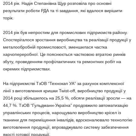
2014 рік. Надія Степанівна Щур розповіла про основні
результати роботи РДА та ті завдання, які вдалося вирішити
торік.
2014 рік був непростим для промислових підприємств району.
Спостерігалося зростання виробництва та реалізації продукції у
металообробній промисловості, зменшилася частка
харчопереробної. Це пояснюється частковою втратою ринків
збуту, проведенням профілактичних та ремонтних робіт на
окремих підприємствах.
На підприємстві ТзОВ “Технокап УА” за рахунок комплексної
лінії з виготовлення кришки Twist-off, виробництво продукції у
2014 році збільшилось на 25,5 %, обсяги реалізації зросли — на
44,7 %. ТзОВ “Гульдманн-Україна” продовжило автоматизацію
управлінських процесів, нарощувало виробництво крісел із
тканини для переміщення інвалідів, вдосконалювало технологію
виготовлення продукції, впроваджувало систему забезпечення
якості готової продукції.