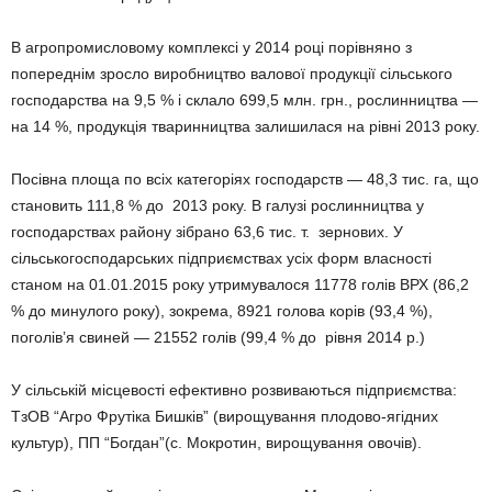
В агропромисловому комплексі у 2014 році порівняно з
попереднім зросло виробництво валової продукції сільського
господарства на 9,5 % і склало 699,5 млн. грн., рослинництва —
на 14 %, продукція тваринництва залишилася на рівні 2013 року.
Посівна площа по всіх категоріях господарств — 48,3 тис. га, що
становить 111,8 % до 2013 року. В галузі рослинництва у
господарствах району зібрано 63,6 тис. т. зернових. У
сільськогосподарських підприємствах усіх форм власності
станом на 01.01.2015 року утримувалося 11778 голів ВРХ (86,2
% до минулого року), зокрема, 8921 голова корів (93,4 %),
поголів’я свиней — 21552 голів (99,4 % до рівня 2014 р.)
У сільській місцевості ефективно розвиваються підприємства:
ТзОВ “Агро Фрутіка Бишків” (вирощування плодово-ягідних
культур), ПП “Богдан”(с. Мокротин, вирощування овочів).