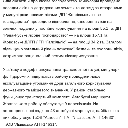
Слід сказати й про лісове господарство. Минулоріч проведено
посадки лісів на деградованих землях та догляд за створеними
у минулі роки новими лісами. ДП “Жовківське лісове
господарство” проводило відновлення, створення лісів на
землях, наданих у постійне користування на площі 55,1 га, ДП
“Рава-Руське лісове господарство” — на площі 167,1 га,
Жовківське ДЛГП ЛГП “Галсільліс” — на площі 34,2 га. Загалом
підвищено загальний рівень пожежної безпеки та охорони лісів,
дотримано раціональний режим лісокористування.
У зв’язку з недофінансуванням транспортної галузі, минулоріч
філії дорожніх підприємств району проводили лише
експлуатаційне утримання доріг загального користування
державного та місцевого значення. У районі стабільно
функціонує транспортний комплекс. Автобусні маршрути
Жовківського району обслуговує 9 перевізників. На
автоперевезенні задіяно 43 автобусні маршрути, найбільше з
них обслуговує ТзОВ “Автосвіт”, ПАТ “Львівське АТП-14630”,
ТзОВ “Львівське АТП-14631”.