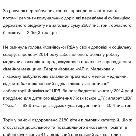
За рахунок передбачених коштів, проведено капітальні та
поточні ремонти комунальних доріг, які передбачені субвенцією
державного бюджету на загальну суму 2507 тис. грн., обласного
бюджету — 2255,3 тис. грн.
Не оминула голова Жовківської РДА у своїй доповіді й соціальну
сферу: впродовж 2014 року забезпечено стабільну роботу
медичних закладів та продовжувалося подальше впровадження
сімейної медицини. Реорганізовано ФАП с. Малехова у
лікарську амбулаторію загальної практики сімейної медицини,
відкрито бактеріологічний відділ клініко-діагностичної
лабораторії Жовківської ЦРЛ. За позабюджетні кошти у 2014 році
придбано для дитячого відділення Жовківської ЦРЛ: апарат ШВЛ
“Фаза” — 89,9 тис. грн., відсмоктувач хірургічний — 10,4 тис. грн.
Торік у районі оздоровлено 2186 дітей пільгових категорій. Що ж
стосується дошкільного та позашкільного виховання і освіти, в
районі функціонує 41 дошкільний навчальний заклад, один