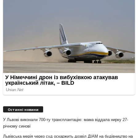
Останні новини
У Львові виконали 700-ту трансплантацію: мама віддала нирку 27-
річному синові
Львівська мерія через суд оскаржить дозвіл ДІАМ на будівництво на