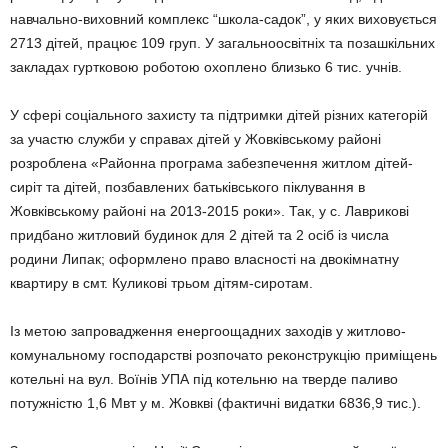
навчально-виховний комплекс “школа-садок”, у яких виховується
2713 дітей, працює 109 груп. У загальноосвітніх та позашкільних
закладах гуртковою роботою охоплено близько 6 тис. учнів.
У сфері соціального захисту та підтримки дітей різних категорій
за участю служби у справах дітей у Жовківському районі
розроблена «Районна програма забезпечення житлом дітей-
сиріт та дітей, позбавлених батьківського піклування в
Жовківському районі на 2013-2015 роки». Так, у с. Лаврикові
придбано житловий будинок для 2 дітей та 2 осіб із числа
родини Липак; оформлено право власності на двокімнатну
квартиру в смт. Куликові трьом дітям-сиротам.
Із метою запровадження енергоощадних заходів у житлово-
комунальному господарстві розпочато реконструкцію приміщень
котельні на вул. Воїнів УПА під котельню на тверде паливо
потужністю 1,6 Мвт у м. Жовкві (фактичні видатки 6836,9 тис.).