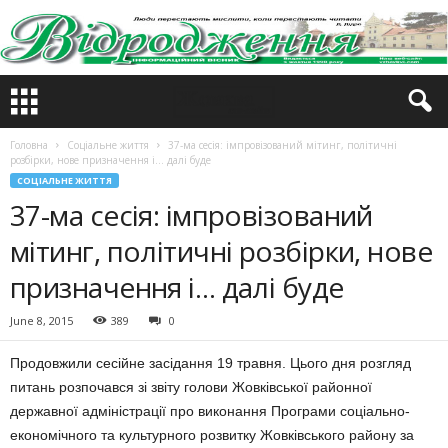
Головна
Соціальне життя
37-ма сесія: імпровізований мітинг, політичні
розбірки, нове призначення і… далі буде
СОЦІАЛЬНЕ ЖИТТЯ
37-ма сесія: імпровізований
мітинг, політичні розбірки, нове
призначення і… далі буде
June 8, 2015
389
0
Продовжили сесійне засідання 19 травня. Цього дня розгляд
питань розпочався зі звіту голови Жовківської районної
державної адміністрації про виконання Програми соціально-
економічного та культурного розвитку Жовківського району за