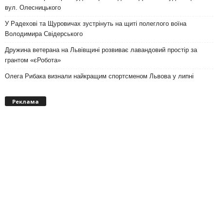
вул. Олесницького
У Радехові та Щуровичах зустрінуть на щиті полеглого воїна
Володимира Свідерського
Дружина ветерана на Львівщині розвиває лавандовий простір за
грантом «єРобота»
Олега Рибака визнали найкращим спортсменом Львова у липні
Реклама