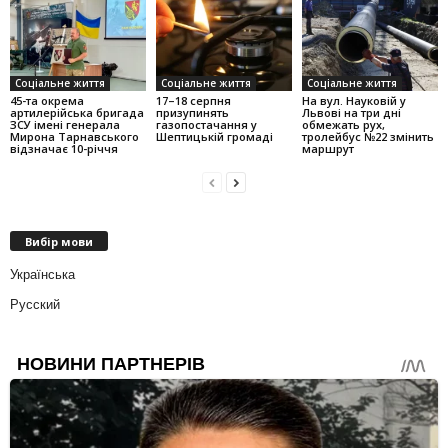
Соціальне життя
Соціальне життя
Соціальне життя
45-та окрема
17–18 серпня
На вул. Науковій у
артилерійська бригада
призупинять
Львові на три дні
ЗСУ імені генерала
газопостачання у
обмежать рух,
Мирона Тарнавського
Шептицькій громаді
тролейбус №22 змінить
відзначає 10-річчя
маршрут
Вибір мови
Українська
Русский