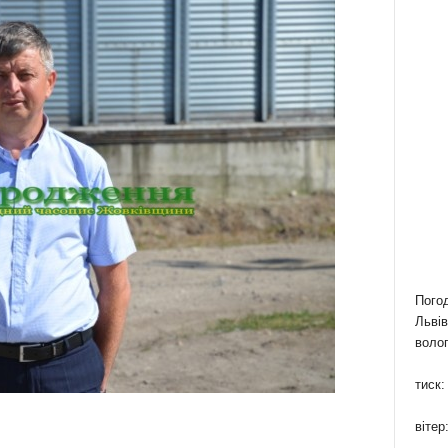
Пого
Львів
волог
тиск:
вітер