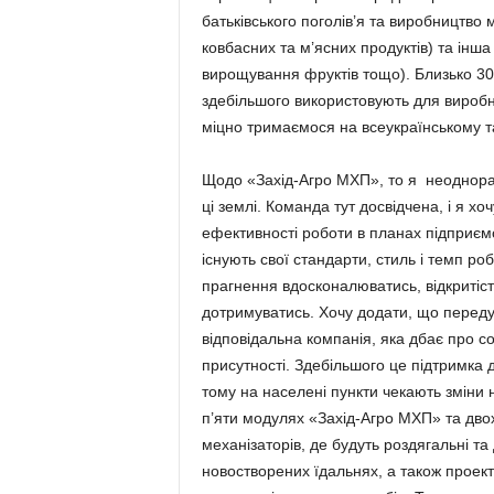
батьківського поголів’я та виробництво
ковбасних та м’ясних продуктів) та інша 
вирощування фруктів тощо). Близько 30
здебільшого використовують для виробн
міцно тримаємося на всеукраїнському т
Щодо «Захід-Агро МХП», то я неоднораз
ці землі. Команда тут досвідчена, і я 
ефективності роботи в планах підприємс
існують свої стандарти, стиль і темп роб
прагнення вдосконалюватись, відкритіст
дотримуватись. Хочу додати, що переду
відповідальна компанія, яка дбає про с
присутності. Здебільшого це підтримка ди
тому на населені пункти чекають зміни н
п’яти модулях «Захід-Агро МХП» та дво
механізаторів, де будуть роздягальні та
новостворених їдальнях, а також проек