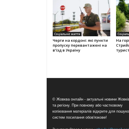
Соціальне життя
Соціал
Черги на кордоні: які пункти
На гор
пропуску перевантажені на
Стрий
вʼїзд в Україну
турис
© Жовква онлайн - актуальні новини Жовк
та регіону. При повному або частковому
копіювання матеріалів відкрите для пошук
систем посилання обов'язкове!