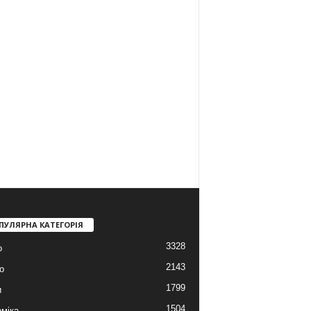
ПУЛЯРНА КАТЕГОРІЯ
3328
о
2143
о
1799
и
1504
міка