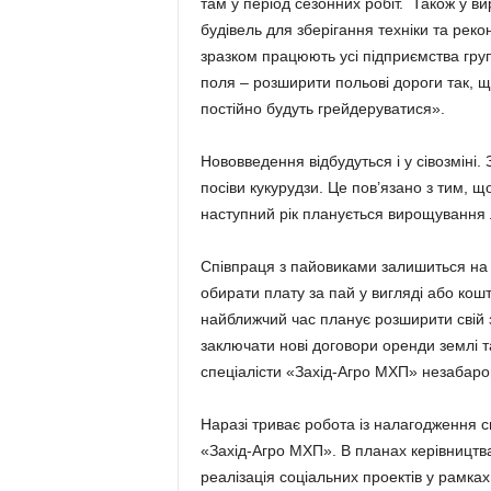
там у період сезонних робіт. Також у в
будівель для зберігання техніки та рек
зразком працюють усі підприємства груп
поля – розширити польові дороги так, щ
постійно будуть грейдеруватися».
Нововведення відбудуться і у сівозміні.
посіви кукурудзи. Це пов’язано з тим, щ
наступний рік планується вирощування 
Співпраця з пайовиками залишиться на 
обирати плату за пай у вигляді або кошт
найближчий час планує розширити свій 
заключати нові договори оренди землі та
спеціалісти «Захід-Агро МХП» незабаро
Наразі триває робота із налагодження с
«Захід-Агро МХП». В планах керівництв
реалізація соціальних проектів у рамках