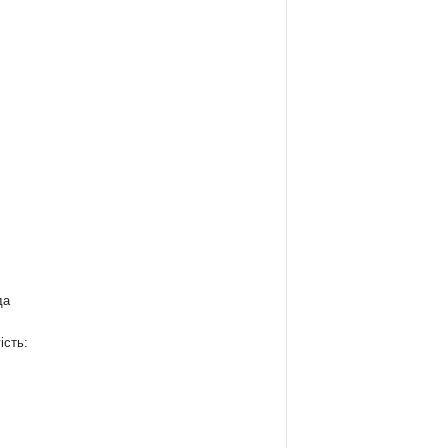
да
ість:
: