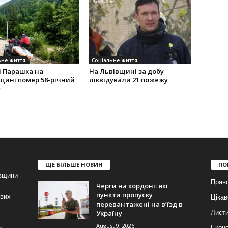
ьне життя
Соціальне життя
і Парашка на
На Львівщині за добу
щині помер 58-річний
ліквідували 21 пожежу
т
ЩЕ БІЛЬШЕ НОВИН
ПО
івщини
Прав
Черги на кордоні: які
пункти пропуску
ових
Цікав
перевантажені на вʼїзд в
Україну
Лист
August 9, 2026
Еконо