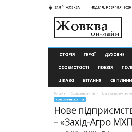
C
ЖОВКВА
НЕДІЛЯ, 9 СЕРПНЯ, 2026
24.8
Жовква
он-
лайн
–
актуальні
новини
ІСТОРІЯ
ГЕРОЇ
ДУХОВНЕ
ОСОБИСТОСТІ
ПОЕЗІЯ
ПОЛ
ЦІКАВО
ВІТАННЯ
СВІТЛИН
Головна
Соціальне життя
Нове підприємство на
СОЦІАЛЬНЕ ЖИТТЯ
Нове підприємст
– «Захід-Агро МХ