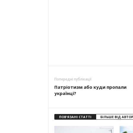
Попередні публікації
Патріотизм або куди пропали
українці?
ПОВ'ЯЗАНІ СТАТТІ
БІЛЬШЕ ВІД АВТО