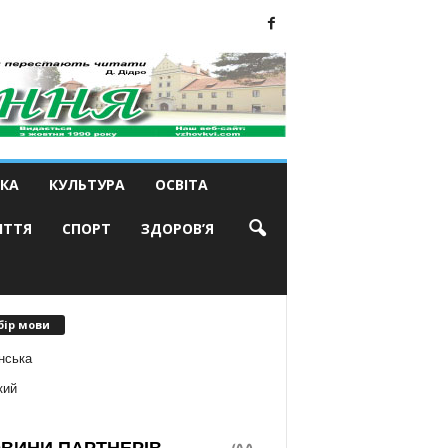
КА
КУЛЬТУРА
ОСВІТА
ИТТЯ
СПОРТ
ЗДОРОВ’Я
бір мови
нська
кий