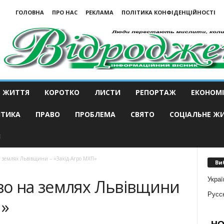
ГОЛОВНА
ПРО НАС
РЕКЛАМА
ПОЛІТИКА КОНФІДЕНЦІЙНОСТІ
ЖИТТЯ
КОРОТКО
ЛИСТИ
РЕПОРТАЖ
ЕКОНОМІ
ІТИКА
ПРАВО
ПРОБЛЕМА
СВЯТО
СОЦІАЛЬНЕ Ж
И
 землях Львівщини – «Захід-Агро МХП»
Ви
Украї
во на землях Львівщини
Русс
П»