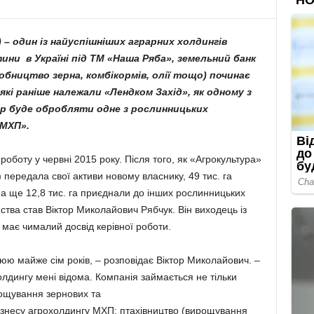
– один із найуспішніших аграрних холдингів
ини в Україні під ТМ «Наша Ряба», земельний банк
обництво зерна, комбікормів, олії тощо) починає
 які раніше належали «Лендком Захід», як одному з
р буде обробляти одне з рослинницьких
 МХП».
боту у червні 2015 року. Після того, як «Агрокультура»
 передала свої активи новому власнику, 49 тис. га
 а ще 12,8 тис. га приєднали до інших рослинницьких
тва став Віктор Миколайович Рябчук. Він виходець із
 має чималий досвід керівної роботи.
юю майже сім років, – розповідає Віктор Миколайович. –
олдингу мені відома. Компанія займається не тільки
ощування зернових та
ізнесу агрохолдингу МХП: птахівництво (вирощування