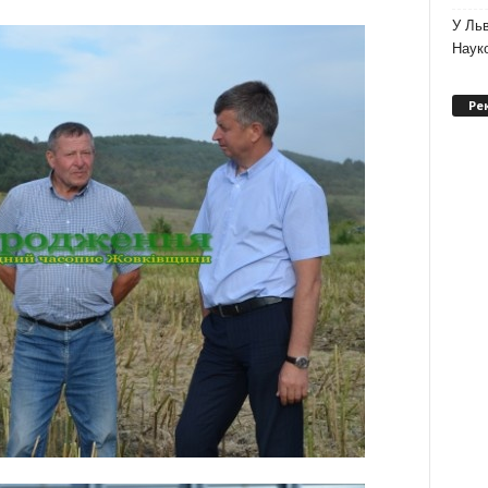
У Льв
Науко
Ре