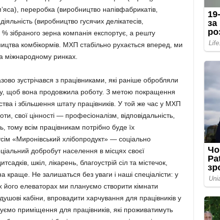
 м’яса), переробка (виробництво напівфабрикатів,
діяльність (виробництво гусячих делікатесів,
 % зібраного зерна компанія експортує, а решту
ицтва комбікормів. МХП стабільно рухається вперед, ми
а міжнародному ринках.
ово зустрічався з працівниками, які раніше обробляли
хочу, щоб вона продовжила роботу. З метою покращення
тва і збільшення штату працівників. У той же час у МХП
оти, свої цінності — професіоналізм, відповідальність,
ь, тому всім працівникам потрібно буде їх
сім «Миронівський хлібопродукт» — соціально
оціальний добробут населення в місцях своєї
тсадків, шкіл, лікарень, благоустрій сіл та містечок,
а краще. Не залишаться без уваги і наші спеціалісти: у
х його елеваторах ми плануємо створити кімнати
 душові кабіни, впровадити харчування для працівників у
туємо приміщення для працівників, які проживатимуть