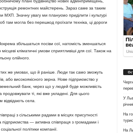
иробничому плані будівництво нових адмінприміщень,
онструкція ремонтних майстерень. Зараз саме за таким
и МХП. Значну увагу ми плануємо приділити і культурі
об там могла без перешкод проїхати техніка, ці дороги
 Зокрема збільшаться посіви сої, натомість зменшаться
о місцеві кліматичні умови сприятливіші для сої. Також на
льону олійного.
Ос
тих же умовах, що й раніше. Люди так само зможуть
ів, або високоякісного зерна. Нове підприємство у
Черги
земельний банк, через що у людей буде можливість
перев
 продовжувати ті, які вже укладені. Для цього
У Льв
м відвідають села.
річни
На го
півпраці з сільськими радами в місцях присутності
турис
а підприємства — активна співпраця з громадами і
 соціальної політики компанії.
На Ль