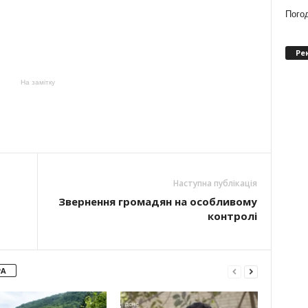
Погод
Ре
На замітку
Наступна публікація
Звернення громадян на особливому
контролі
РА