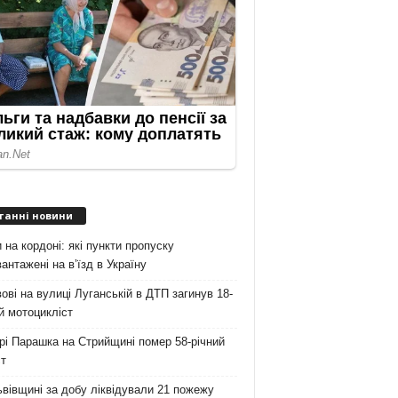
танні новини
 на кордоні: які пункти пропуску
антажені на вʼїзд в Україну
ові на вулиці Луганській в ДТП загинув 18-
й мотоцикліст
рі Парашка на Стрийщині помер 58-річний
т
вівщині за добу ліквідували 21 пожежу