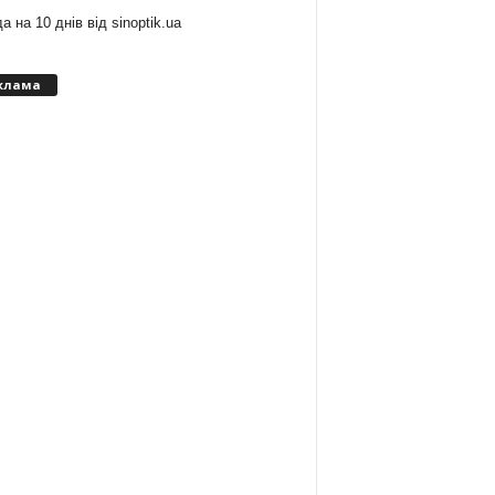
а на 10 днів від
sinoptik.ua
клама