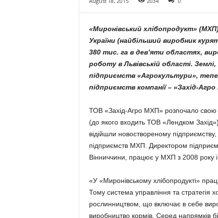
August 18, 2015
2034
0
«Миронівський хлібопродукт» (МХП) 
України (найбільший виробник курят
380 тис. га в дев’яти областях, вир
роботу в Львівській області. Землі,
підприємств «Агрокультури», тепе
підприємств компанії – «Захід-Агро
ТОВ «Захід-Агро МХП» розпочало свою ро
(до якого входить ТОВ «Лендком Захід»)
відійшли новоствореному підприємству,
підприємств МХП. Директором підприємс
Вінниччини, працює у МХП з 2008 року і
«У «Миронівському хлібопродукті» прац
Тому система управління та стратегія х
рослинництвом, що включає в себе вир
виробництво кормів. Серед напрямків б