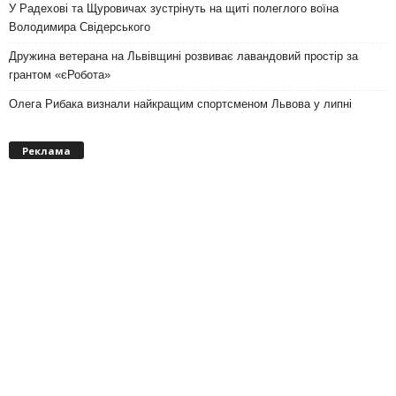
У Радехові та Щуровичах зустрінуть на щиті полеглого воїна
Володимира Свідерського
Дружина ветерана на Львівщині розвиває лавандовий простір за
грантом «єРобота»
Олега Рибака визнали найкращим спортсменом Львова у липні
Реклама