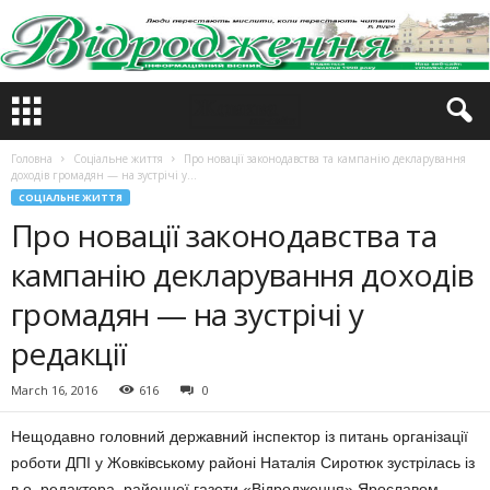
Головна
Соціальне життя
Про новації законодавства та кампанію декларування
доходів громадян — на зустрічі у...
СОЦІАЛЬНЕ ЖИТТЯ
Про новації законодавства та
кампанію декларування доходів
громадян — на зустрічі у
редакції
March 16, 2016
616
0
Нещодавно головний державний інспектор із питань організації
роботи ДПІ у Жовківському районі Наталія Сиротюк зустрілась із
в.о. редактора районної газети «Відродження» Ярославом