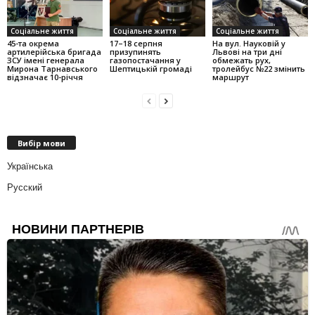
Соціальне життя
Соціальне життя
Соціальне життя
45-та окрема
17–18 серпня
На вул. Науковій у
артилерійська бригада
призупинять
Львові на три дні
ЗСУ імені генерала
газопостачання у
обмежать рух,
Мирона Тарнавського
Шептицькій громаді
тролейбус №22 змінить
відзначає 10-річчя
маршрут
Вибір мови
Українська
Русский