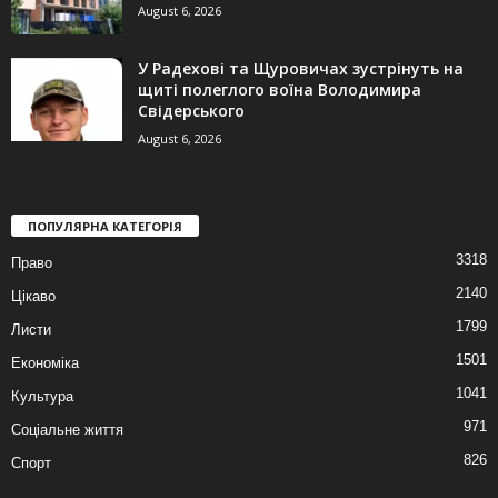
August 6, 2026
У Радехові та Щуровичах зустрінуть на
щиті полеглого воїна Володимира
Свідерського
August 6, 2026
ПОПУЛЯРНА КАТЕГОРІЯ
3318
Право
2140
Цікаво
1799
Листи
1501
Економіка
1041
Культура
971
Соціальне життя
826
Спорт