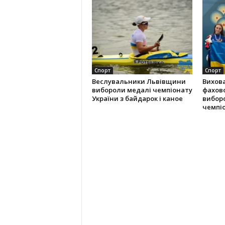
Спорт
Спорт
Веслувальники Львівщини
Вихова
вибороли медалі чемпіонату
фахово
України з байдарок і каное
виборо
чемпі