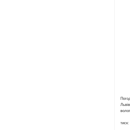
Пого
Львів
волог
тиск: