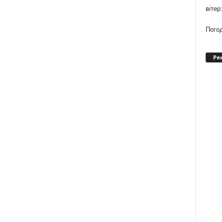
вітер
Погод
Ре