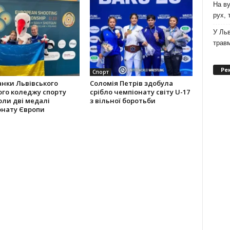
На ву
рух,
У Льв
трав
Ре
Спорт
нки Львівського
Соломія Петрів здобула
го коледжу спорту
срібло чемпіонату світу U-17
ли дві медалі
з вільної боротьби
онату Європи