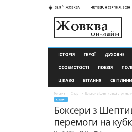
C
ЖОВКВА
ЧЕТВЕР, 6 СЕРПНЯ, 2026
32.9
Жовква
он-
лайн
–
актуальні
новини
ІСТОРІЯ
ГЕРОЇ
ДУХОВНЕ
ОСОБИСТОСТІ
ПОЕЗІЯ
ПОЛ
ЦІКАВО
ВІТАННЯ
СВІТЛИН
Головна
Спорт
Боксери з Шептицької отримали
СПОРТ
Боксери з Шепти
перемоги на кубк