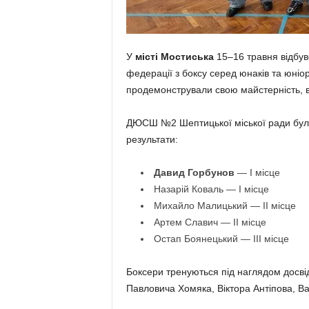
У
місті Мостиська
15–16 травня відбувс
федерації з боксу серед юнаків та юніорі
продемонстрували свою майстерність, 
ДЮСШ №2 Шептицької міської ради була
результати:
Давид Горбунов
— І місце
Назарій Коваль — І місце
Михайло Малицький — ІІ місце
Артем Славич — ІІ місце
Остап Боянецький — ІІІ місце
Боксери тренуються під наглядом досві
Павловича Хомяка, Віктора Антіпова, В