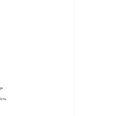
да
ість: