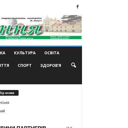
КА
КУЛЬТУРА
ОСВІТА
ИТТЯ
СПОРТ
ЗДОРОВ’Я
бір мови
нська
кий