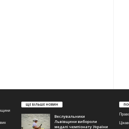
ЩЕ БІЛЬШЕ НОВИН
ПО
івщини
Прав
Веслувальники
Львівщини вибороли
ових
Цікав
медалі чемпіонату України