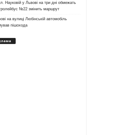
л. Науковій у Львові на три дні обмежать
 тролейбус №22 змінить маршрут
ові на вулиці Любінській автомобіль
мував пішохода
клама