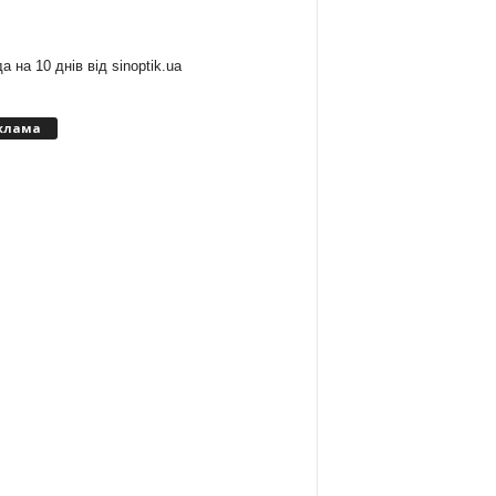
:
а на 10 днів від
sinoptik.ua
клама