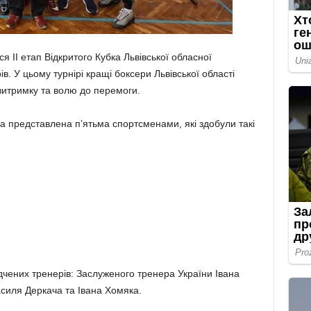
я ІІ етап Відкритого Кубка Львівської обласної
в. У цьому турнірі кращі боксери Львівської області
витримку та волю до перемоги.
 представлена п’ятьма спортсменами, які здобули такі
дчених тренерів: Заслуженого тренера України Івана
асиля Деркача та Івана Хомяка.