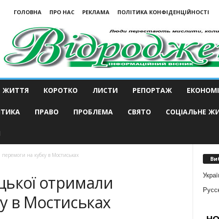
ГОЛОВНА
ПРО НАС
РЕКЛАМА
ПОЛІТИКА КОНФІДЕНЦІЙНОСТІ
ЖИТТЯ
КОРОТКО
ЛИСТИ
РЕПОРТАЖ
ЕКОНОМІ
ІТИКА
ПРАВО
ПРОБЛЕМА
СВЯТО
СОЦІАЛЬНЕ Ж
И
 перемоги на кубку в Мостиськах
Ви
Украї
цької отримали
Русс
у в Мостиськах