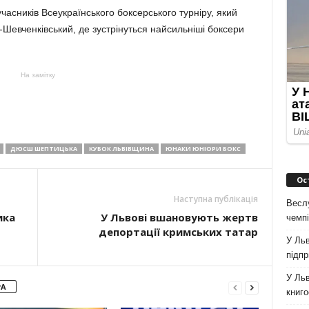
часників Всеукраїнського боксерського турніру, який
-Шевченківський, де зустрінуться найсильніші боксери
На замітку
ДЮСШ ШЕПТИЦЬКА
КУБОК ЛЬВІВЩИНА
ЮНАКИ ЮНІОРИ БОКС
Ос
Наступна публікація
Весл
ика
У Львові вшановують жертв
чемпі
депортації кримських татар
У Льв
підпр
У Льв
РА
книг