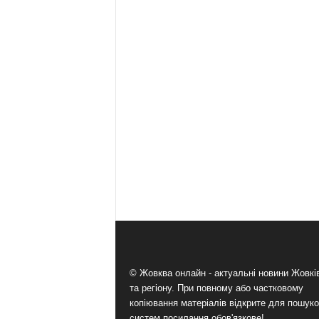
© Жовква онлайн - актуальні новини Жовк
та регіону. При повному або частковому
копіювання матеріалів відкрите для пошук
систем посилання обов'язкове!