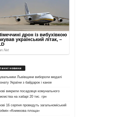
танні новини
увальники Львівщини вибороли медалі
онату України з байдарок і каное
ові викрили посадовця комунального
иємства на хабарі 20 тис. грн
ові 16 серпня проведуть загальноміський
ообмін «Книжкова площа»