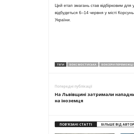
Цей етап змагань став відбірковим для у
відбудеться 6–14 червня у місті Корсунь
України.
ТЕГИ
БОКС МОСТИСЬКА
БОКСЕРИ ПЕРЕМОЖЦІ
Попередні публікації
На Львівщині затримали нападн
на іноземця
ПОВ'ЯЗАНІ СТАТТІ
БІЛЬШЕ ВІД АВТО