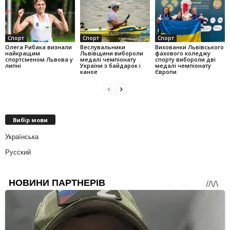
Спорт
Спорт
Спорт
Олега Рибака визнали
Веслувальники
Вихованки Львівського
найкращим
Львівщини вибороли
фахового коледжу
спортсменом Львова у
медалі чемпіонату
спорту вибороли дві
липні
України з байдарок і
медалі чемпіонату
каное
Європи
Вибір мови
Українська
Русский