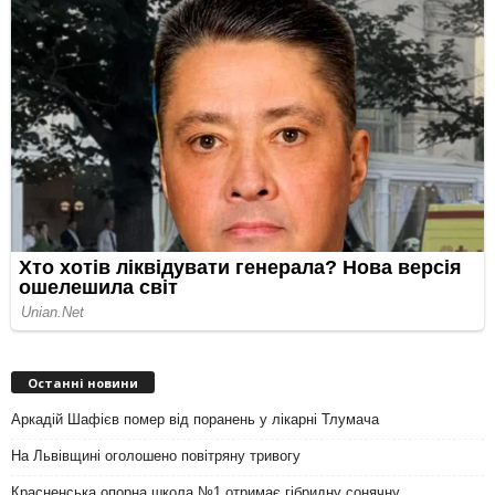
Останні новини
Аркадій Шафієв помер від поранень у лікарні Тлумача
На Львівщині оголошено повітряну тривогу
Красненська опорна школа №1 отримає гібридну сонячну