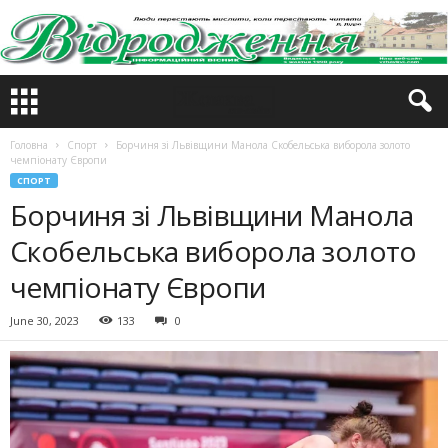
Головна
Спорт
Борчиня зі Львівщини Манола Скобельська виборола золото
чемпіонату Європи
СПОРТ
Борчиня зі Львівщини Манола
Скобельська виборола золото
чемпіонату Європи
June 30, 2023
133
0