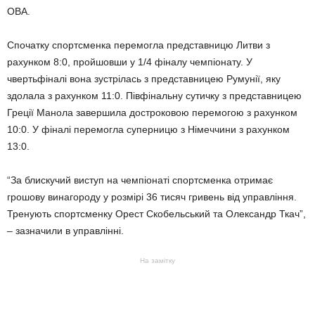
ОВА.
Спочатку спортсменка перемогла представницю Литви з
рахунком 8:0, пройшовши у 1/4 фіналу чемпіонату. У
чвертьфіналі вона зустрілась з представницею Румунії, яку
здолала з рахунком 11:0. Півфінальну сутичку з представницею
Греції Манола завершила достроковою перемогою з рахунком
10:0. У фіналі перемогла суперницю з Німеччини з рахунком
13:0.
“За блискучий виступ на чемпіонаті спортсменка отримає
грошову винагороду у розмірі 36 тисяч гривень від управління.
Тренують спортсменку Орест Скобельський та Олександр Ткач”,
– зазначили в управлінні.
На замітку