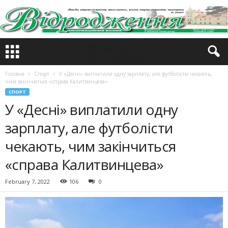
Головна
Спорт
У «Десні» виплатили одну зарплату, але футболісти чекають,
чим закінчиться «справа Калитвинцева»
СПОРТ
У «Десні» виплатили одну
зарплату, але футболісти
чекають, чим закінчиться
«справа Калитвинцева»
February 7, 2022
106
0