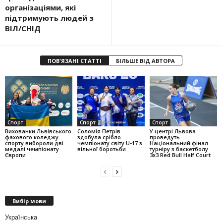
організаціями, які
підтримують людей з
ВІЛ/СНІД
ПОВ'ЯЗАНІ СТАТТІ
БІЛЬШЕ ВІД АВТОРА
Спорт
Спорт
Спорт
Вихованки Львівського
Соломія Петрів
У центрі Львова
фахового коледжу
здобула срібло
проведуть
спорту вибороли дві
чемпіонату світу U-17 з
Національний фінал
медалі чемпіонату
вільної боротьби
турніру з баскетболу
Європи
3х3 Red Bull Half Court
Вибір мови
Українська