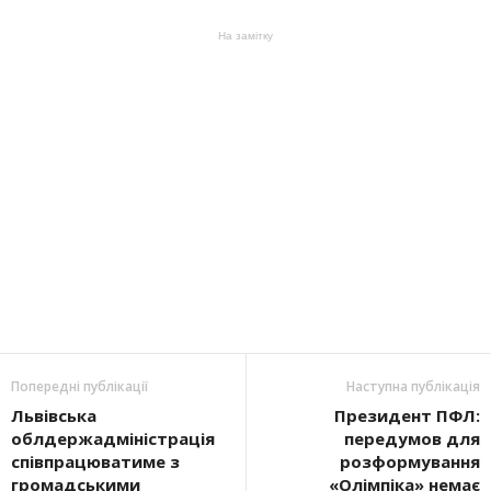
На замітку
Попередні публікації
Наступна публікація
Львівська
Президент ПФЛ:
облдержадміністрація
передумов для
співпрацюватиме з
розформування
громадськими
«Олімпіка» немає