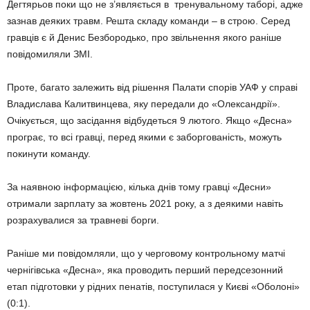
Дегтярьов поки що не з’являється в тренувальному таборі, адже
зазнав деяких травм. Решта складу команди – в строю. Серед
гравців є й Денис Безбородько, про звільнення якого раніше
повідомиляли ЗМІ.
Проте, багато залежить від рішення Палати спорів УАФ у справі
Владислава Калитвинцева, яку передали до «Олександрії».
Очікується, що засідання відбудеться 9 лютого. Якщо «Десна»
програє, то всі гравці, перед якими є заборгованість, можуть
покинути команду.
За наявною інформацією, кілька днів тому гравці «Десни»
отримали зарплату за жовтень 2021 року, а з деякими навіть
розрахувалися за травневі борги.
Раніше ми повідомляли, що у черговому контрольному матчі
чернігівська «Десна», яка проводить перший передсезонний
етап підготовки у рідних пенатів, поступилася у Києві «Оболоні»
(0:1).