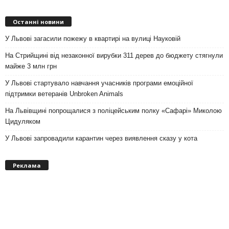
Останні новини
У Львові загасили пожежу в квартирі на вулиці Науковій
На Стрийщині від незаконної вирубки 311 дерев до бюджету стягнули
майже 3 млн грн
У Львові стартувало навчання учасників програми емоційної
підтримки ветеранів Unbroken Animals
На Львівщині попрощалися з поліцейським полку «Сафарі» Миколою
Цидуляком
У Львові запровадили карантин через виявлення сказу у кота
Реклама