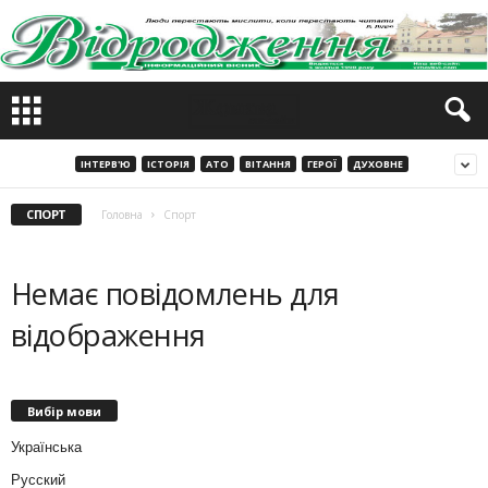
ІНТЕРВ'Ю
ІСТОРІЯ
АТО
ВІТАННЯ
ГЕРОЇ
ДУХОВНЕ
СПОРТ
Головна
Спорт
Немає повідомлень для
відображення
Вибір мови
Українська
Русский