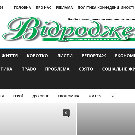
26
ГОЛОВНА
ПРО НАС
РЕКЛАМА
ПОЛІТИКА КОНФІДЕНЦІЙНОСТІ
ЖИТТЯ
КОРОТКО
ЛИСТИ
РЕПОРТАЖ
ЕКОНОМІ
ІТИКА
ПРАВО
ПРОБЛЕМА
СВЯТО
СОЦІАЛЬНЕ Ж
И
НЯ
ГЕРОЇ
ДУХОВНЕ
ЕКОНОМІКА
ЖИТТЯ
0