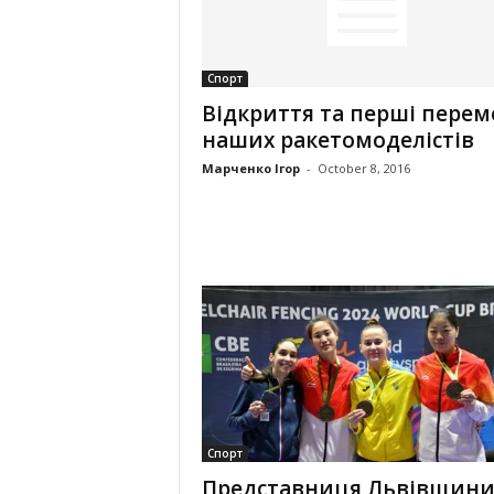
Спорт
Відкриття та перші перем
наших ракетомоделістів
Марченко Ігор
-
October 8, 2016
Спорт
Представниця Львівщин