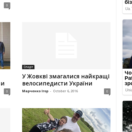
0
Спорт
У Жовкві змагалися найкращі
ни
велосипедисти України
Марченко Ігор
-
October 6, 2016
0
0