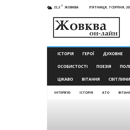
C
ЖОВКВА
П’ЯТНИЦЯ, 7 СЕРПНЯ, 20
21.3
Жовква
он-
лайн
–
актуальні
новини
ІСТОРІЯ
ГЕРОЇ
ДУХОВНЕ
ОСОБИСТОСТІ
ПОЕЗІЯ
ПОЛ
ЦІКАВО
ВІТАННЯ
СВІТЛИН
ІНТЕРВ'Ю
ІСТОРІЯ
АТО
ВІТАН