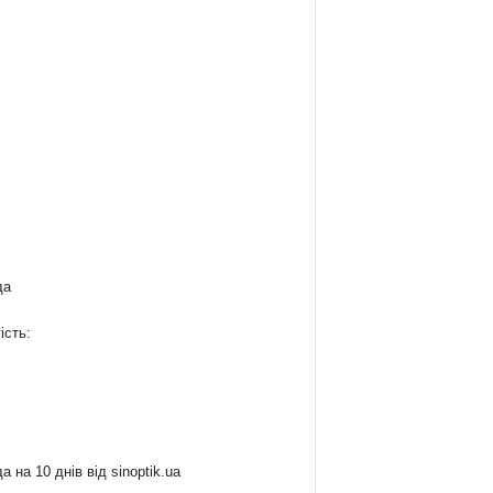
да
ість:
:
а на 10 днів від
sinoptik.ua