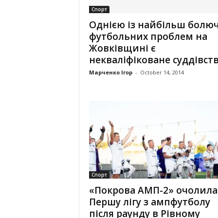
Спорт
Однією із найбільш болю
футбольних проблем на
Жовківщині є
некваліфіковане суддівст
Марченко Ігор
-
October 14, 2014
Спорт
«Покрова АМП-2» очолила
Першу лігу з ампфутболу
після раунду в Рівному