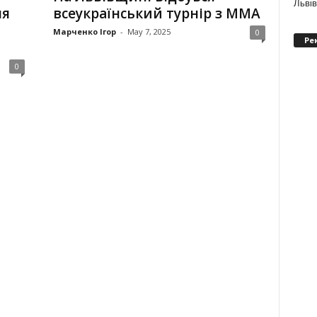
Льві
ля
всеукраїнський турнір з ММА
Марченко Ігор
-
May 7, 2025
0
Ре
0