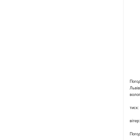
Пого
Львів
волог
тиск:
вітер
Погод