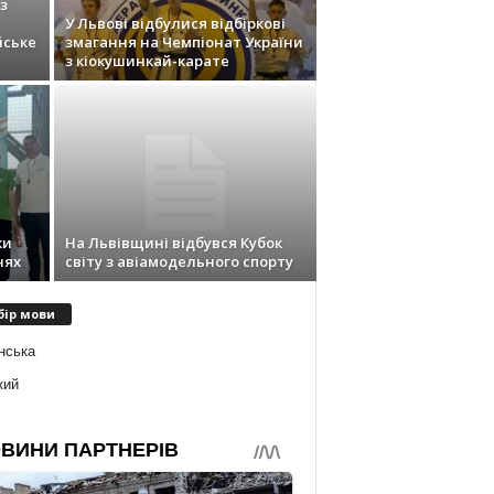
з
У Львові відбулися відбіркові
йське
змагання на Чемпіонат України
з кіокушинкай-карате
ки
На Львівщині відбувся Кубок
нях
світу з авіамодельного спорту
бір мови
нська
кий