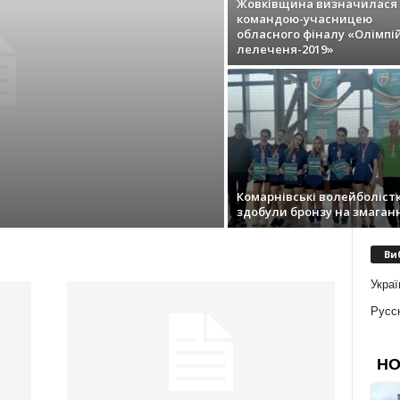
Жовківщина визначилася 
командою-учасницею
обласного фіналу «Олімпі
лелеченя-2019»
Комарнівські волейболіст
здобули бронзу на змаган
Ви
Украї
Русс