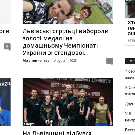
Спорт
оги
Львівські стрільці вибороли
золоті медалі на
домашньому Чемпіонаті
0
України зі стендової...
Марченко Ігор
-
August 1, 2023
0
Ос
7 сер
значн
У Сок
житло
Друга
У Льв
цент
Спорт
Ветер
и
На Львівщині відбувся