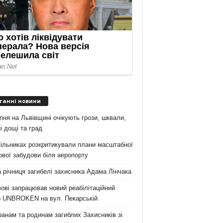
танні новини
пня на Львівщині очікують грози, шквали,
і дощі та град
ільниках розкритикували плани масштабної
вої забудови біля аеропорту
 річниця загибелі захисника Адама Лінчака
ові запрацював новий реабілітаційний
р UNBROKEN на вул. Пекарській
анам та родинам загиблих Захисників зі