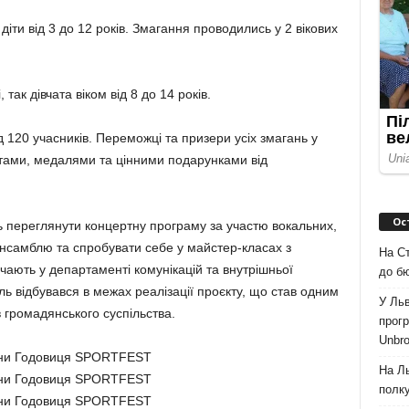
іти від 3 до 12 років. Змагання проводились у 2 вікових
так дівчата віком від 8 до 14 років.
 120 учасників. Переможці та призери усіх змагань у
отами, медалями та цінними подарунками від
Ос
ь переглянути концертну програму за участю вокальних,
ансамблю та спробувати себе у майстер-класах з
На Ст
ачають у департаменті комунікацій та внутрішньої
до б
ль відбувався в межах реалізації проєкту, що став одним
У Льв
в громадянського суспільства.
прогр
Unbro
На Л
полк