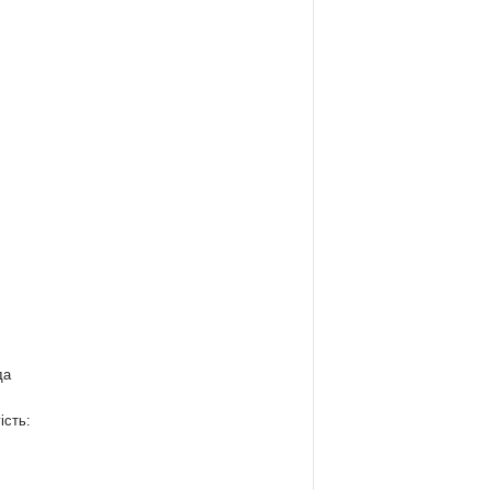
да
ість: