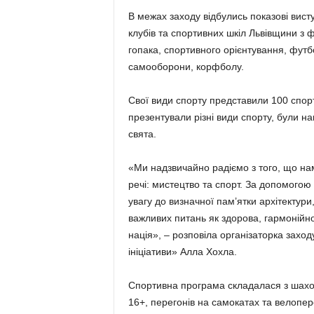
В межах заходу відбулись показові вис
клубів та спортивних шкіл Львівщини з 
гопака, спортивного орієнтування, футб
самооборони, корфболу.
Свої види спорту представили 100 спортсм
презентували різні види спорту, були н
свята.
«Ми надзвичайно радіємо з того, що на
речі: мистецтво та спорт. За допомог
увагу до визначної пам’ятки архітектури,
важливих питань як здорова, гармонійно
нація», – розповіла організаторка заходу
ініціативи» Алла Хохла.
Спортивна програма складалася з шаховог
16+, перегонів на самокатах та велопер