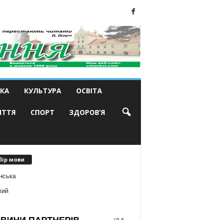
КА
КУЛЬТУРА
ОСВІТА
ИТТЯ
СПОРТ
ЗДОРОВ’Я
бір мови
нська
кий