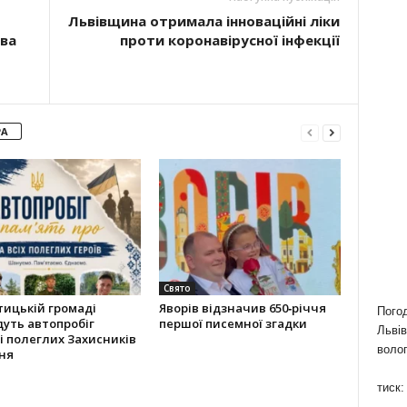
Львівщина отримала інноваційні ліки
ева
проти коронавірусної інфекції
РА
Свято
ицькій громаді
Яворів відзначив 650‑річчя
Пого
уть автопробіг
першої писемної згадки
Львів
і полеглих Захисників
волог
ня
тиск: