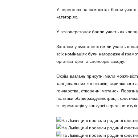
У перегонах на самокатах брали участь д
категоріях.
У велоперегонах брали участь як хлопці, 
Загалом у змаганнях взяли участь понад
всіх номінаціях були нагороджені грам
організаторів та спонсорів заходу.
Окрім змагань присутні мали можливіст
танцювальних колективів, скрипкового 
гончарства, створенні мотанок. Як зазн
політики облдержадміністрації, фестива
із переможців у конкурсі серед інституті