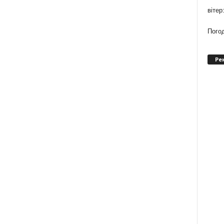
вітер
Погод
Ре