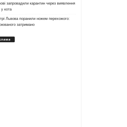
ові запровадили карантин через виявлення
 у кота
трі Львова поранили ножем перехожого:
зрюваного затримано
клама