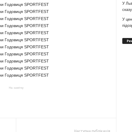
У Льв
сказу
У цен
підо
Ре
На замітку
Наступна публікація