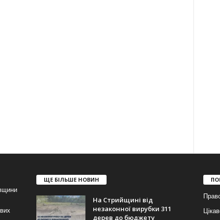
ЩЕ БІЛЬШЕ НОВИН
ПО
івщини
Прав
На Стрийщині від
незаконної вирубки 311
ових
Цікав
дерев до бюджету