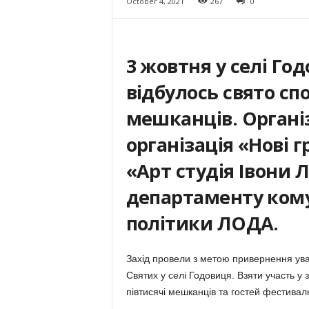
October 4, 2021
267
0
3 жовтня у селі Го
відбулось свято сп
мешканців. Органі
організація «Нові г
«Арт студія Івони 
департаменту кому
політики ЛОДА.
Захід провели з метою привернення уваг
Святих у селі Годовиця. Взяти участь 
півтисячі мешканців та гостей фестивал