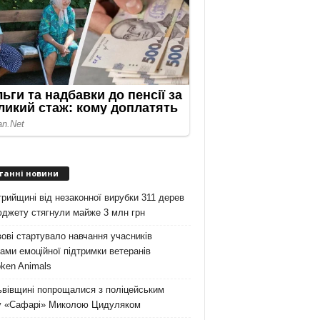
танні новини
рийщині від незаконної вирубки 311 дерев
юджету стягнули майже 3 млн грн
ові стартувало навчання учасників
ами емоційної підтримки ветеранів
ken Animals
ьвівщині попрощалися з поліцейським
у «Сафарі» Миколою Цидуляком