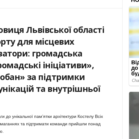
довиця Львівської області
орту для місцевих
затори: громадська
ромадські ініціативи»,
Лобан» за підтримки
нікацій та внутрішньої
и до унікальної пам’ятки архітектури Костелу Всіх
у змаганнях та підтримати команди прийшли понад
ю.