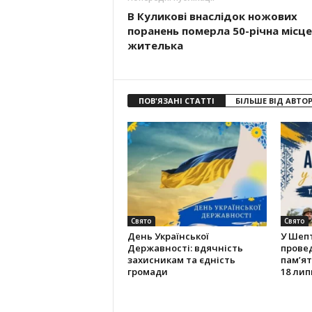
В Куликові внаслідок ножових
поранень померла 50-річна місц
жителька
ПОВ'ЯЗАНІ СТАТТІ
БІЛЬШЕ ВІД АВТО
Свято
Свято
День Української
У Шепт
Державності: вдячність
провед
захисникам та єдність
пам’ят
громади
18 лип