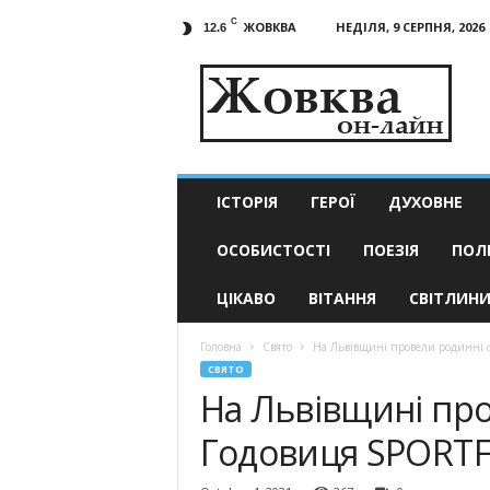
C
ЖОВКВА
НЕДІЛЯ, 9 СЕРПНЯ, 2026
12.6
Жовква
он-
лайн
–
актуальні
новини
ІСТОРІЯ
ГЕРОЇ
ДУХОВНЕ
ОСОБИСТОСТІ
ПОЕЗІЯ
ПОЛ
ЦІКАВО
ВІТАННЯ
СВІТЛИН
Головна
Свято
На Львівщині провели родинні 
СВЯТО
На Львівщині пр
Годовиця SPORTF