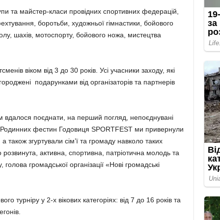
тупи та майстер-класи провідних спортивних федерацій,
фехтування, боротьби, художньої гімнастики, бойового
олу, шахів, мотоспорту, бойового ножа, мистецтва
енів віком від 3 до 30 років. Усі учасники заходу, які
агороджені подарунками від організаторів та партнерів
м вдалося поєднати, на перший погляд, непоєднувані
ою Родинних фестин Годовиця SPORTFEST ми привернули
 а також згуртували сім’ї та громаду навколо таких
 розвинута, активна, спортивна, патріотична молодь та
, голова громадської організації «Нові громадські
о турніру у 2-х вікових категоріях: від 7 до 16 років та
егонів.