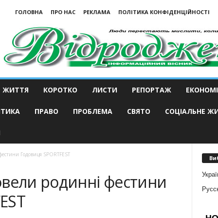
ГОЛОВНА
ПРО НАС
РЕКЛАМА
ПОЛІТИКА КОНФІДЕНЦІЙНОСТІ
ЖИТТЯ
КОРОТКО
ЛИСТИ
РЕПОРТАЖ
ЕКОНОМІ
ІТИКА
ПРАВО
ПРОБЛЕМА
СВЯТО
СОЦІАЛЬНЕ Ж
И
фестини Годовиця SPORTFEST
Ви
Украї
овели родинні фестини
Русс
EST