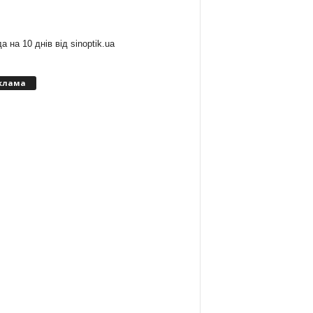
:
а на 10 днів від
sinoptik.ua
клама