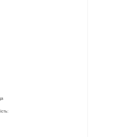
да
ість:
: