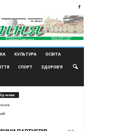
КА
КУЛЬТУРА
ОСВІТА
ИТТЯ
СПОРТ
ЗДОРОВ’Я
бір мови
нська
кий