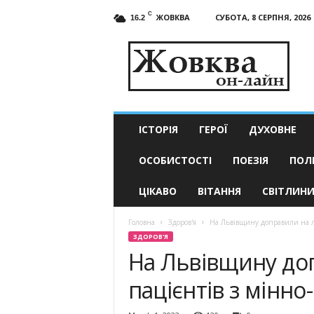
C
ЖОВКВА
СУБОТА, 8 СЕРПНЯ, 2026
16.2
Жовква
он-
лайн
–
актуальні
новини
ІСТОРІЯ
ГЕРОЇ
ДУХОВНЕ
ОСОБИСТОСТІ
ПОЕЗІЯ
ПОЛ
ЦІКАВО
ВІТАННЯ
СВІТЛИН
Головна
Здоров'я
На Львівщину доправили на л
ЗДОРОВ'Я
На Львівщину доп
пацієнтів з мінн