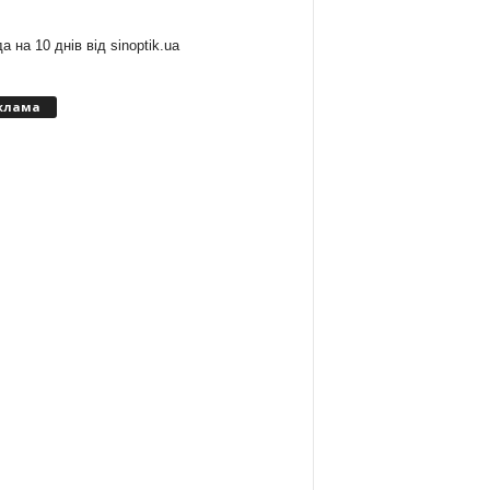
а на 10 днів від
sinoptik.ua
клама