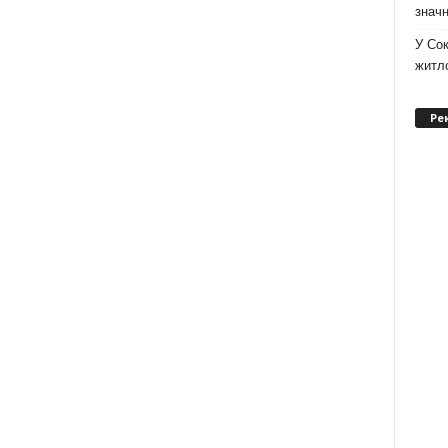
значн
У Сок
житло
Ре