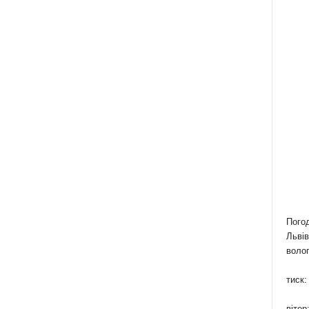
Пого
Львів
волог
тиск:
вітер