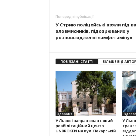
Попередні публікації
У Стрию поліцейські взяли під в
зловмисників, підозрюваних у
розповсюдженні «амфетаміну»
ПОВ'ЯЗАНІ СТАТТІ
БІЛЬШЕ ВІД АВТО
Здоров'я
Здоров
У Львові запрацював новий
У Льво
реабілітаційний центр
транс
UNBROKEN на вул. Пекарській
віддал