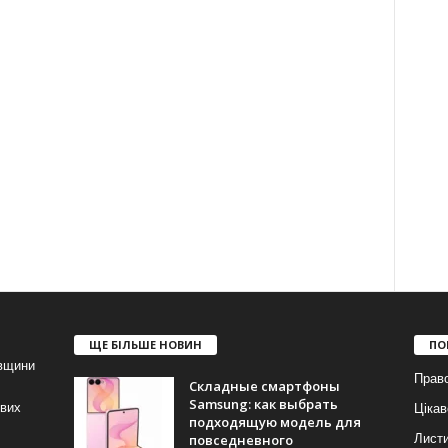
ЩЕ БІЛЬШЕ НОВИН
ПО
івщини
Прав
Складные смартфоны
Samsung: как выбрать
ових
Цікав
подходящую модель для
повседневного
Лист