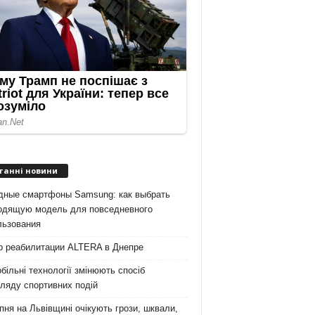
танні новини
дные смартфоны Samsung: как выбрать
одящую модель для повседневного
льзования
р реабилитации ALTERA в Днепре
більні технології змінюють спосіб
ляду спортивних подій
пня на Львівщині очікують грози, шквали,