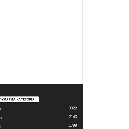
ПУЛЯРНА КАТЕГОРІЯ
3322
о
2143
о
1799
и