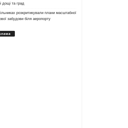
і дощі та град
ільниках розкритикували плани масштабної
вої забудови біля аеропорту
клама