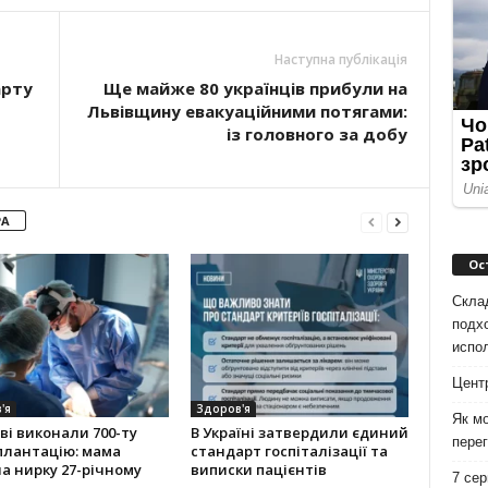
Наступна публікація
арту
Ще майже 80 українців прибули на
Львівщину евакуаційними потягами:
із головного за добу
РА
Ос
Скла
подх
испо
Цент
'я
Здоров'я
Як мо
ві виконали 700-ту
В Україні затвердили єдиний
перег
плантацію: мама
стандарт госпіталізації та
а нирку 27-річному
виписки пацієнтів
7 сер