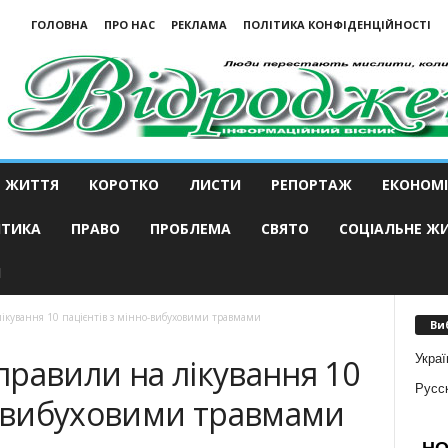
ГОЛОВНА
ПРО НАС
РЕКЛАМА
ПОЛІТИКА КОНФІДЕНЦІЙНОСТІ
ЖИТТЯ
КОРОТКО
ЛИСТИ
РЕПОРТАЖ
ЕКОНОМІ
ІТИКА
ПРАВО
ПРОБЛЕМА
СВЯТО
СОЦІАЛЬНЕ Ж
И
ікування 10 пацієнтів з мінно-вибуховими травмами
Ви
Украї
равили на лікування 10
Русс
о-вибуховими травмами