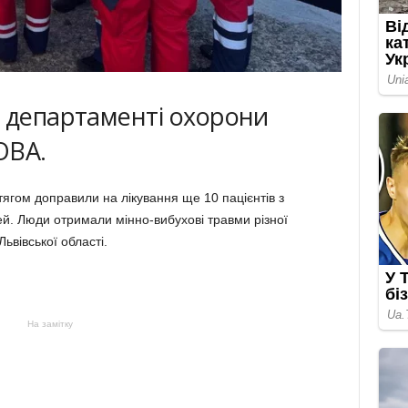
у департаменті охорони
ОВА.
ягом доправили на лікування ще 10 пацієнтів з
ей. Люди отримали мінно-вибухові травми різної
ьвівської області.
На замітку