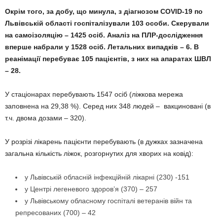
Окрім того, за добу, що минула, з діагнозом COVID-19 по
Львівській області госпіталізували 103 особи. Скерували
на самоізоляцію – 1425 осіб. Аналіз на ПЛР-дослідження
вперше набрали у 1528 осіб. Летальних випадків – 6. В
реанімації перебуває 105 пацієнтів, з них на апаратах ШВЛ
– 28.
У стаціонарах перебувають 1547 осіб (ліжкова мережа
заповнена на 29,38 %). Серед них 348 людей – вакциновані (в
т.ч. двома дозами – 320).
У розрізі лікарень пацієнти перебувають (в дужках зазначена
загальна кількість ліжок, розгорнутих для хворих на ковід):
у Львівській обласній інфекційній лікарні (230) -151
у Центрі легеневого здоров’я (370) – 257
у Львівському обласному госпіталі ветеранів війн та
репресованих (700) – 42