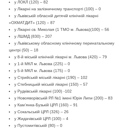
у ЛОКЛ (120) – 82
у Лікарні на залізничному транспорті (100) – 0
у Львівській обласній дитячій клінічній лікарні
«ОХМАТДИТ» (120) – 87
у Лікарні св. Миколая (1 ТМО м. Львова)(100) – 56
у ЛШМД (830) – 207
у Львівському обласному клінічному перинатальному
центрі (50) – 18
у 8-й міській клінічній лікарні м. Львова (420) – 79
у 1-й МКЛ м. Львова (225) – 0
у 5-й МКЛ м. Львова (175) – 0
у Стрийській міській лікарні (190) – 102
у Стебницькій міській лікарні (150) – 57
у Рудківській лікарні (100) -102
у Новояворівській РЛ №1 імені Юрія Липи (200) – 83
у Кам’янка-Бузькій ЦРЛ (160) – 91
у Сокальській ЦРЛ (326) – 26
у Жидачівській ЦРЛ (100) – 4
у Пустомитівській (80) – 0