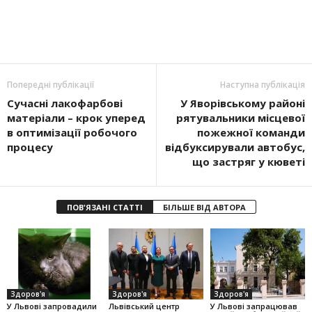
Попередні публікації
Наступна публікація
Сучасні лакофарбові
У Яворівському районі
матеріали – крок уперед
рятувальники місцевої
в оптимізації робочого
пожежної команди
процесу
відбуксирували автобус,
що застряг у кюветі
ПОВ'ЯЗАНІ СТАТТІ
БІЛЬШЕ ВІД АВТОРА
Здоров'я
Здоров'я
Здоров'я
У Львові запровадили
Львівський центр
У Львові запрацював