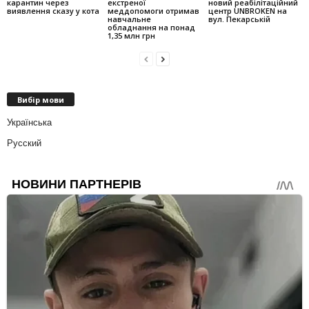
карантин через
екстреної
новий реабілітаційний
виявлення сказу у кота
меддопомоги отримав
центр UNBROKEN на
навчальне
вул. Пекарській
обладнання на понад
1,35 млн грн
Вибір мови
Українська
Русский