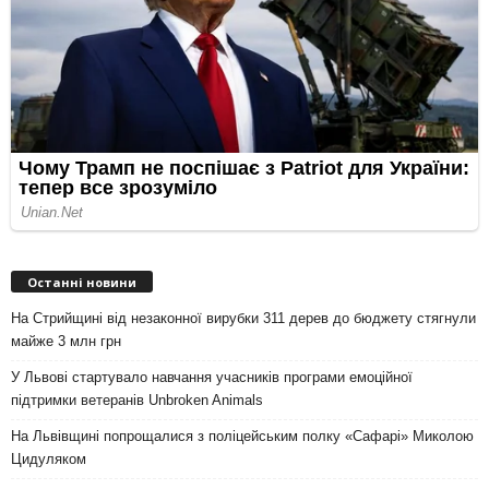
Останні новини
На Стрийщині від незаконної вирубки 311 дерев до бюджету стягнули
майже 3 млн грн
У Львові стартувало навчання учасників програми емоційної
підтримки ветеранів Unbroken Animals
На Львівщині попрощалися з поліцейським полку «Сафарі» Миколою
Цидуляком