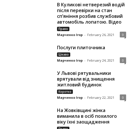
В Куликові нетверезий водій
після перевірки на стан
сп’яніння розбив службовий
автомобіль лопатою. Відео
Право
Марченко Ігор
-
February 26, 2021
0
Послуги плиточника
Цікаво
Марченко Ігор
-
February 24, 2021
0
У Львові рятувальники
врятували від знищення
житловий будинок
Коротко
Марченко Ігор
-
February 22, 2021
0
На Жовківщині жінка
виманила в осіб похилого
віку їхні заощадження
Право