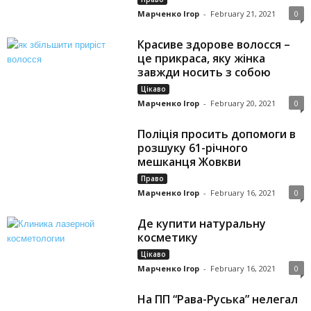
Марченко Ігор
-
February 21, 2021
0
Красиве здорове волосся –
це прикраса, яку жінка
завжди носить з собою
Цікаво
Марченко Ігор
-
February 20, 2021
0
Поліція просить допомоги в
розшуку 61-річного
мешканця Жовкви
Право
Марченко Ігор
-
February 16, 2021
0
Де купити натуральну
косметику
Цікаво
Марченко Ігор
-
February 16, 2021
0
На ПП “Рава-Руська” нелегал