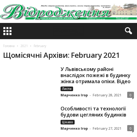
Головна
2021
February
Щомісячні Архіви: February 2021
У Львівському районі
внаслідок пожежі в будинку
жінка отримала опіки. Відео
Листи
Марченко Ігор
-
February 28, 2021
0
Особливості та технології
будови цегляних будинків
Цікаво
Марченко Ігор
-
February 27, 2021
0