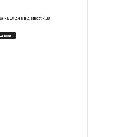
:
а на 10 днів від
sinoptik.ua
клама