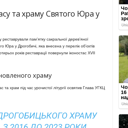
асу та храму Святого Юра у
у реставрували памʼятку сакральної дерев’яної
го Юра у Дрогобичі, яка внесена у перелік обʼєктів
ирьох років реставрації повернули іконостас XVII
новленого храму
ас та храм під час урочистої літургії освятив Глава УГКЦ
 ДРОГОБИЦЬКОГО ХРАМУ
З 2016 ДО 2023 РОКИ