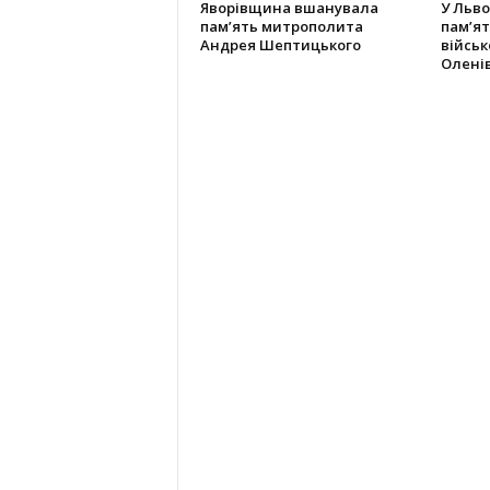
Яворівщина вшанувала
У Льво
памʼять митрополита
пам’ят
Андрея Шептицького
війсь
Олені