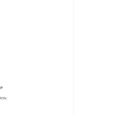
да
ість: