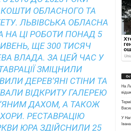
 КОШТИ ОБЛАСНОГО ТА
ЕТУ. ЛЬВІВСЬКА ОБЛАСНА
 НА ЦІ РОБОТИ ПОНАД 5
ИВЕНЬ, ЩЕ 300 ТИСЯЧ
ВА ВЛАДА. ЗА ЦЕЙ ЧАС У
ТАВРАЦІЇ ЗМІЦНИЛИ
Ос
ИЛИ ДЕРЕВ’ЯНІ СТІНИ ТА
На Ль
УВАЛИ ВІДКРИТУ ГАЛЕРЕЮ
відшк
’ЯНИМ ДАХОМ, А ТАКОЖ
Термі
Васи
ХОРИ. РЕСТАВРАЦІЮ
У Наг
Івана
РКВИ ЮРА ЗДІЙСНИЛИ 25