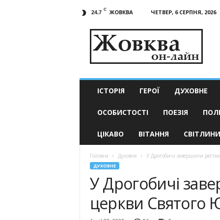
C
ЖОВКВА
ЧЕТВЕР, 6 СЕРПНЯ, 2026
24.7
Жовква
он-
лайн
–
актуальні
новини
ІСТОРІЯ
ГЕРОЇ
ДУХОВНЕ
ОСОБИСТОСТІ
ПОЕЗІЯ
ПОЛ
ЦІКАВО
ВІТАННЯ
СВІТЛИН
Головна
Духовне
У Дрогобичі завершили рестав
ДУХОВНЕ
У Дрогобичі зав
церкви Святого 