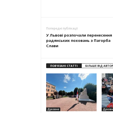
Попередні публікації
У Львові розпочали перенесення
радянських поховань з Пагорба
Слави
ПОВ'ЯЗАНІ СТАТТІ
БІЛЬШЕ ВІД АВТО
Духовне
Духовн