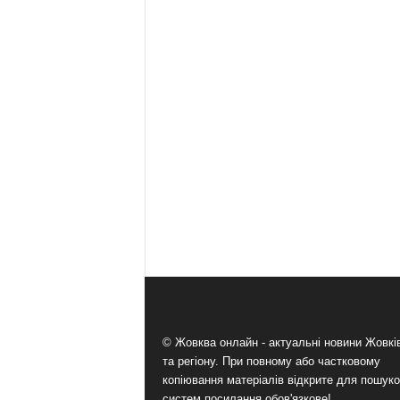
© Жовква онлайн - актуальні новини Жовк
та регіону. При повному або частковому
копіювання матеріалів відкрите для пошук
систем посилання обов'язкове!