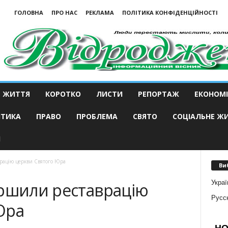
ГОЛОВНА
ПРО НАС
РЕКЛАМА
ПОЛІТИКА КОНФІДЕНЦІЙНОСТІ
ЖИТТЯ
КОРОТКО
ЛИСТИ
РЕПОРТАЖ
ЕКОНОМІ
ІТИКА
ПРАВО
ПРОБЛЕМА
СВЯТО
СОЦІАЛЬНЕ Ж
И
рацію церкви Святого Юра
Ви
Украї
ершили реставрацію
Русс
Юра