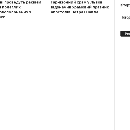
ві проведуть реквієм
Гарнізонний храм у Львові
вітер
і полеглих
відзначив храмовий празник
ковополонених з
апостолів Петра і Павла
вки
Погод
Ре