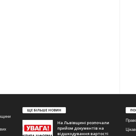
ЩЕ БІЛЬШЕ НОВИН
ПО
івщини
Прав
На Львівщині розпочали
прийом документів на
ових
Цікав
відшкодування вартості