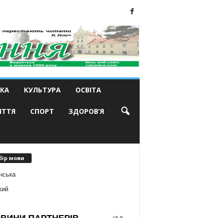
КА
КУЛЬТУРА
ОСВІТА
ИТТЯ
СПОРТ
ЗДОРОВ’Я
бір мови
нська
кий