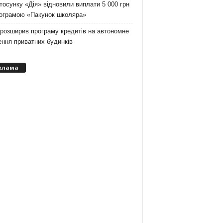
тосунку «Дія» відновили виплати 5 000 грн
рограмою «Пакунок школяра»
розширив програму кредитів на автономне
ння приватних будинків
клама