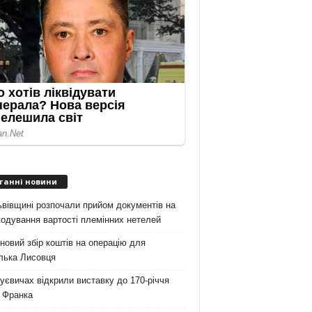
танні новини
вівщині розпочали прийом документів на
одування вартості племінних нетелей
новий збір коштів на операцію для
лька Лисовця
уєвичах відкрили виставку до 170-річчя
 Франка