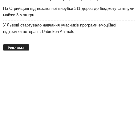
На Стрийщині від незаконної вирубки 311 дерев до бюджету стягнули
майже 3 млн грн
У Львові стартувало навчання учасників програми емоційної
підтримки ветеранів Unbroken Animals
Реклама