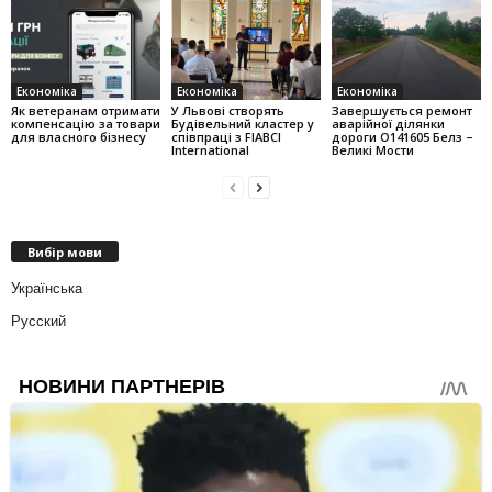
Економіка
Економіка
Економіка
Як ветеранам отримати
У Львові створять
Завершується ремонт
компенсацію за товари
Будівельний кластер у
аварійної ділянки
для власного бізнесу
співпраці з FIABCI
дороги О141605 Белз –
International
Великі Мости
Вибір мови
Українська
Русский