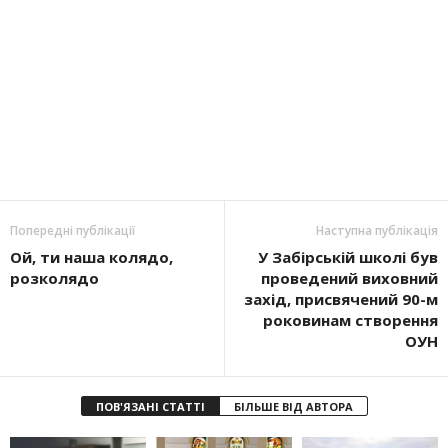
Попередні публікації
Наступна публікація
Ой, ти наша колядо,
У Забірській школі був
розколядо
проведений виховний
захід, присвячений 90-м
роковинам створення
ОУН
ПОВ'ЯЗАНІ СТАТТІ
БІЛЬШЕ ВІД АВТОРА