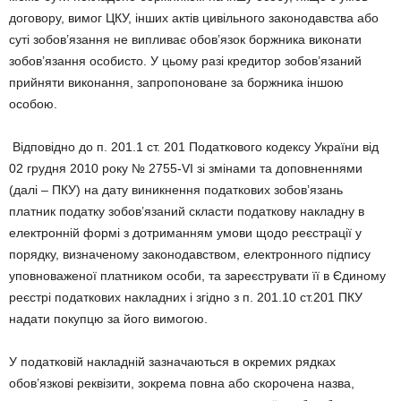
договору, вимог ЦКУ, інших актів цивільного законодавства або
суті зобов’язання не випливає обов’язок боржника виконати
зобов’язання особисто. У цьому разі кредитор зобов’язаний
прийняти виконання, запропоноване за боржника іншою
особою.
Відповідно до п. 201.1 ст. 201 Податкового кодексу України від
02 грудня 2010 року № 2755-VI зі змінами та доповненнями
(далі – ПКУ) на дату виникнення податкових зобов’язань
платник податку зобов’язаний скласти податкову накладну в
електронній формі з дотриманням умови щодо реєстрації у
порядку, визначеному законодавством, електронного підпису
уповноваженої платником особи, та зареєструвати її в Єдиному
реєстрі податкових накладних і згідно з п. 201.10 ст.201 ПКУ
надати покупцю за його вимогою.
У податковій накладній зазначаються в окремих рядках
обов’язкові реквізити, зокрема повна або скорочена назва,