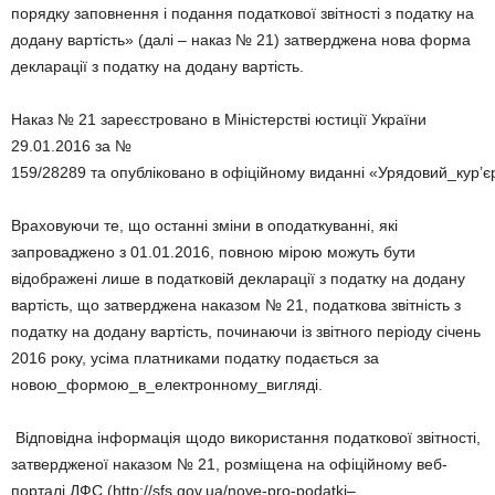
порядку заповнення і подання податкової звітності з податку на
додану вартість» (далі – наказ № 21) затверджена нова форма
декларації з податку на додану вартість.
Наказ № 21 зареєстровано в Міністерстві юстиції України
29.01.2016 за №
159/28289 та опубліковано в офіційному виданні «Урядовий_кур’
Враховуючи те, що останні зміни в оподаткуванні, які
запроваджено з 01.01.2016, повною мірою можуть бути
відображені лише в податковій декларації з податку на додану
вартість, що затверджена наказом № 21, податкова звітність з
податку на додану вартість, починаючи із звітного періоду січень
2016 року, усіма платниками податку подається за
новою_формою_в_електронному_вигляді.
Відповідна інформація щодо використання податкової звітності,
затвердженої наказом № 21, розміщена на офіційному веб-
порталі ДФС (http://sfs.gov.ua/nove-pro-podatki–