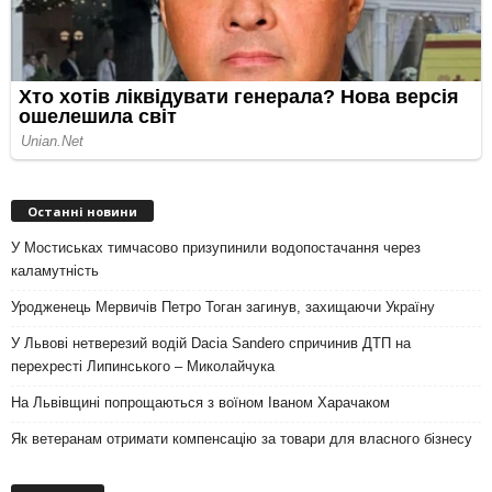
Останні новини
У Мостиськах тимчасово призупинили водопостачання через
каламутність
Уродженець Мервичів Петро Тоган загинув, захищаючи Україну
У Львові нетверезий водій Dacia Sandero спричинив ДТП на
перехресті Липинського – Миколайчука
На Львівщині попрощаються з воїном Іваном Харачаком
Як ветеранам отримати компенсацію за товари для власного бізнесу