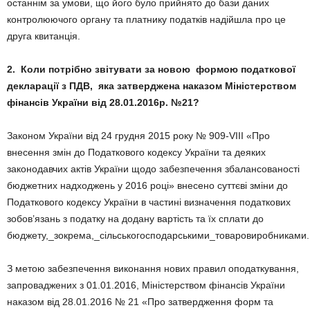
останнім за умови, що його було прийнято до бази даних
контролюючого органу та платнику податків надійшла про це
друга квитанція.
2. Коли потрібно звітувати
за новою форм
ою податкової
декларації з ПДВ,
яка затверджена наказом Міністерством
фінансів України від 28.01.2016р. №21?
Законом України від 24 грудня 2015 року № 909-VIII «Про
внесення змін до Податкового кодексу України та деяких
законодавчих актів України щодо забезпечення збалансованості
бюджетних надходжень у 2016 році» внесено суттєві зміни до
Податкового кодексу України в частині визначення податкових
зобов’язань з податку на додану вартість та їх сплати до
бюджету,_зокрема,_сільськогосподарськими_товаровиробниками
З метою забезпечення виконання нових правил оподаткування,
запроваджених з 01.01.2016, Міністерством фінансів України
наказом від 28.01.2016 № 21 «Про затвердження форм та