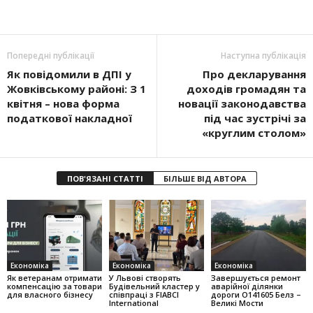
Попередні публікації
Наступна публікація
Як повідомили в ДПІ у
Про декларування
Жовківському районі: З 1
доходів громадян та
квітня – нова форма
новації законодавства
податкової накладної
під час зустрічі за
«круглим столом»
ПОВ'ЯЗАНІ СТАТТІ
БІЛЬШЕ ВІД АВТОРА
Економіка
Економіка
Економіка
Як ветеранам отримати
У Львові створять
Завершується ремонт
компенсацію за товари
Будівельний кластер у
аварійної ділянки
для власного бізнесу
співпраці з FIABCI
дороги О141605 Белз –
International
Великі Мости