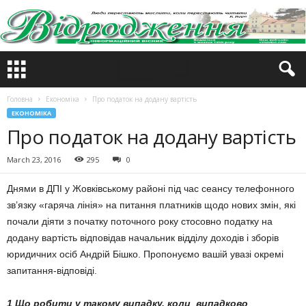
Головна
Економіка
Про податок на додану вартість
ЕКОНОМІКА
Про податок на додану вартість
March 23, 2016
295
0
Днями в ДПІ у Жовківському районі під час сеансу телефонного
зв’язку «гаряча лінія» на питання платників щодо нових змін, які
почали діяти з початку поточного року стосовно податку на
додану вартість відповідав начальник відділу доходів і зборів
юридичних осіб Андрій Бішко. Пропонуємо вашій увазі окремі
запитання-відповіді.
1
Що робити у такому випадку, коли випадково