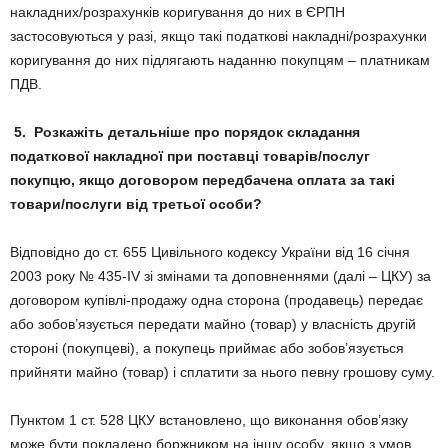
накладних/розрахунків коригування до них в ЄРПН
застосовуються у разі, якщо такі податкові накладні/розрахунки
коригування до них підлягають наданню покупцям – платникам
ПДВ.
5.
Розкажіть детальніше про порядок складання
податкової накладної при поставці товарів/послуг
покупцю, якщо договором передбачена оплата за такі
товари/послуги від третьої особи?
Відповідно до ст. 655 Цивільного кодексу України від 16 січня
2003 року № 435-IV зі змінами та доповненнями (далі – ЦКУ) за
договором купівлі-продажу одна сторона (продавець) передає
або зобов’язується передати майно (товар) у власність другій
стороні (покупцеві), а покупець приймає або зобов’язується
прийняти майно (товар) і сплатити за нього певну грошову суму.
Пунктом 1 ст. 528 ЦКУ встановлено, що виконання обов’язку
може бути покладено боржником на іншу особу, якщо з умов