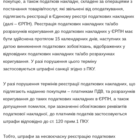
покупцю, а також податкові накладні, складені за операціями з
постачання товарів/послуг, які звільнені від оподаткування,
підлягають реєстрації в Єдиному реєстрі податкових накладних
(далі – ЄРПН). Реєстрація податкових накладних та/або
розрахунків коригування до податкових накладних у ЄРПН має
бути здійснена протягом 15 календарних днів, наступних за
датою виникнення податкових зобов’язань, відображених у
відповідних податкових накладних та/або розрахунках
коригування. У разі порушення цього терміну
застосовуються штрафні санкції згідно з ПКУ.
У разі порушення термінів реєстрації податкових накладних, що
підлягають наданню покупцям – платникам ПДВ, та розрахунків
коригування до таких податкових накладних в ЄРПН, а також
допущення помилок, при зазначенні обов’язкових реквізитів
податкової накладної, до платників податків застосовуються
штрафи відповідно до ст. 120 прим.1 ПКУ.
Тобто, штрафи за несвоєчасну реєстрацію податкових