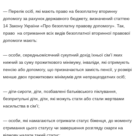
— Перелік осіб, які мають право на безоплатну вторинну
допомогу за рахунок державного бюджету, визначений статтею
14 Закону України «Про безоплатну правову допомогу». Так,
право на отримання всіх видів безоплатної вторинної правової
допомоги мають:
— особи, середньомісячний сукупний дохід їхньої сім'ї яких
нижчий за суму прожиткового мінімуму, інваліди, які отримують
пенсію або допомогу, що призначається замість пенсії, у розмірі
менше двох прожиткових мінімумів для непрацездатних осіб;
— діти-сироти, діти, позбавлені батьківського піклування,
безпритульні діти, діти, які можуть стати або стали жертвами
насильства в сім'ї;
— особи, які намагаються отримати статус біженця, до моменту
отримання цього статусу чи завершення розгляду скарги на
відмову надати такий статус;