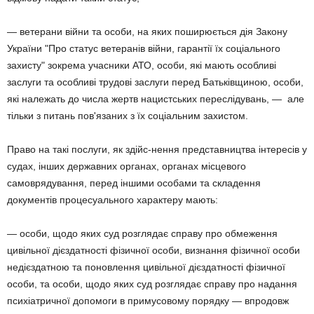
— ветерани війни та особи, на яких поширюється дія Закону
України "Про статус ветеранів війни, гарантії їх соціального
захисту" зокрема учасники АТО, особи, які мають особливі
заслуги та особливі трудові заслуги перед Батьківщиною, особи,
які належать до числа жертв нацистських переслідувань, — але
тільки з питань пов'язаних з їх соціальним захистом.
Право на такі послуги, як здійс-нення представництва інтересів у
судах, інших державних органах, органах місцевого
самоврядування, перед іншими особами та складення
документів процесуального характеру мають:
— особи, щодо яких суд розглядає справу про обмеження
цивільної дієздатності фізичної особи, визнання фізичної особи
недієздатною та поновлення цивільної дієздатності фізичної
особи, та особи, щодо яких суд розглядає справу про надання
психіатричної допомоги в примусовому порядку — впродовж