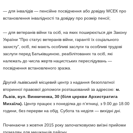
— для інвалідів — пенсійне посвідчення або довідку МСЕК про
встановлення інвалідності та довідку про розмір пенсії;
— для ветеранів війни та осіб, на яких поширюється дія Закону
України "Про статус ветеранів війни, гарантії їх соціального
захисту", осіб, які мають особливі заслуги та особливі трудові
заслуги перед Батьківщиною, реабілітованих та осіб, які
належать до числа жертв нацистських переслідувань —
посвідчення встановленого зразка.
Другий львівський місцевий центр з надання безоплатної
вторинної правової допомоги розташований за адресою:
м.
Львів, вул. Винниченка, 30 (біля церкви Архистратига
Михаїла).
Центр працює з понеділка до п’ятниці, з 9.00 до 18.00
години, без перерви на обід. Субота та неділя — вихідні дні.
Починаючи з жовтня 2015 року започатковуємо виїзні прийоми
громадян для мешканців району.