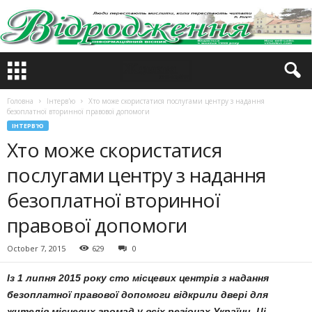
Головна
Інтерв'ю
Хто може скористатися послугами центру з надання
безоплатної вторинної правової допомоги
ІНТЕРВ'Ю
Хто може скористатися
послугами центру з надання
безоплатної вторинної
правової допомоги
October 7, 2015
629
0
Із 1 липня 2015 року сто місцевих центрів з надання
безоплатної правової допомоги відкрили двері для
жителів місцевих громад у всіх регіонах України. Ці