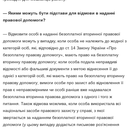
— Якими можуть бути підстави для відмови в наданні
правової допомоги?
— Відмовити особі в наданні безоплатної вторинної правової
допомоги можуть у випадку, коли особа не належить до жодної з
категорій осіб, які, відповідно до ст. 14 Закону України «Про
безоплатну правову допомогу», мають право на безоплатну
вторинну правову допомогу; коли особа подала неправдиві
відомості або фальшиві документи з метою віднесення її до
однієї з категорій осіб, які мають право на безоплатну вторинну
правову допомогу; вимоги особи про захист або відновлення її
прав є неправомірними чи особі раніше вже надавалася
безоплатна вторинна правова допомога з одного і того ж
питання. Також відмова можлива, коли особа використала всі
національні засоби правового захисту у справі, з якої
звертається за наданням безоплатної вторинної правової
допомоги (у цьому випадку додається письмове роз’яснення