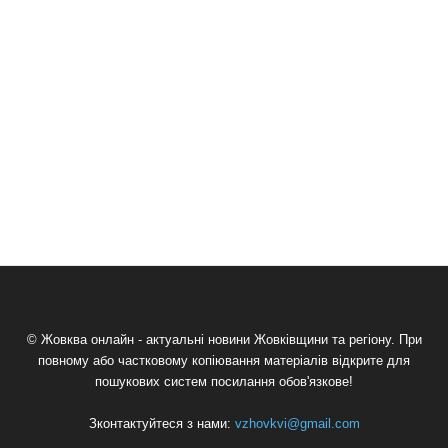
© Жовква онлайн - актуальні новини Жовківщини та регіону. При
повному або частковому копіювання матеріалів відкрите для
пошукових систем посилання обов'язкове!
Зконтактуйтеся з нами:
vzhovkvi@gmail.com