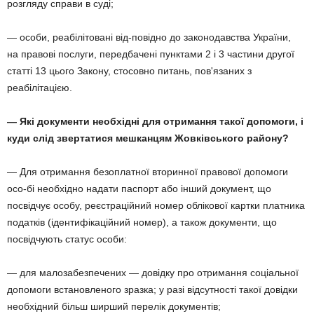
розгляду справи в суді;
— особи, реабілітовані від-повідно до законодавства України,
на правові послуги, передбачені пунктами 2 і 3 частини другої
статті 13 цього Закону, стосовно питань, пов'язаних з
реабілітацією.
— Які документи необхідні для отримання такої допомоги, і
куди слід звертатися мешканцям Жовківського району?
— Для отримання безоплатної вторинної правової допомоги
осо-бі необхідно надати паспорт або інший документ, що
посвідчує особу, реєстраційний номер облікової картки платника
податків (ідентифікаційний номер), а також документи, що
посвідчують статус особи:
— для малозабезпечених — довідку про отримання соціальної
допомоги встановленого зразка; у разі відсутності такої довідки
необхідний більш ширший перелік документів;