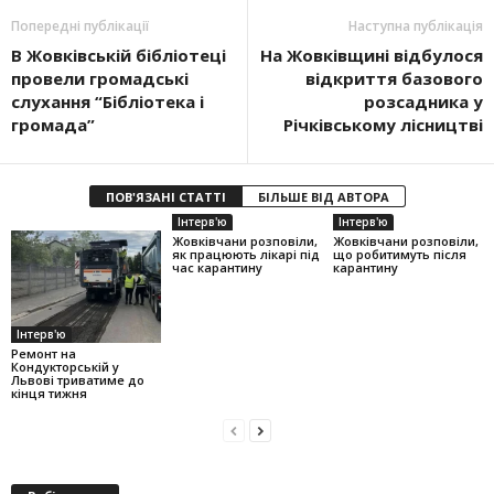
Попередні публікації
Наступна публікація
В Жовківській бібліотеці
На Жовківщині відбулося
провели громадські
відкриття базового
слухання “Бібліотека і
розсадника у
громада”
Річківському лісництві
ПОВ'ЯЗАНІ СТАТТІ
БІЛЬШЕ ВІД АВТОРА
Інтерв'ю
Інтерв'ю
Жовківчани розповіли,
Жовківчани розповіли,
як працюють лікарі під
що робитимуть після
час карантину
карантину
Інтерв'ю
Ремонт на
Кондукторській у
Львові триватиме до
кінця тижня