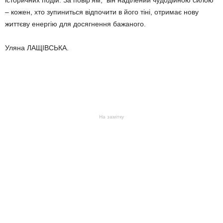
історичних подій. За повір’ям, він наділений чудодійною силою
– кожен, хто зупиниться відпочити в його тіні, отримає нову
життєву енергію для досягнення бажаного.
Уляна ЛАЩІВСЬКА.
На замітку