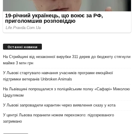
Останні новини
На Стрийщині від незаконної вирубки 311 дерев до бюджету стягнули
майже 3 млн грн
У Львові стартувало навчання учасників програми емоційної
підтримки ветеранів Unbroken Animals
На Львівщині попрощалися з поліцейським полку «Сафарі» Миколою
Цидуляком
У Львові запровадили карантин через виявлення сказу у кота
У центрі Львова поранили ножем перехожого: підозрюваного
затримано