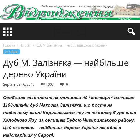
Головна
Історія
Дуб М. Залізняка — найбільше дерево України
ІСТОРІЯ
Дуб М. Залізняка — найбільше
дерево України
September 6, 2016
1000
0
Особливе захоплення на мальовничій Черкащині викликав
1100-літній дуб Максима Залізняка, що росте на
південному схилі Кириківського яру на території урочища
Холодного Яру, за селищем Будою Чигиринського району.
Цей велетень – найбільше дерево України та одне з
найстаріших у Європі.