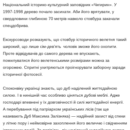
Національний історико-культурний заповідник «Чигирин». У
1997-1998 дерево почало засихати. Аби його врятувати, у
свердловини глибиною 70 метрів навколо стовбура закачали
спецдобрива.
Екскурсоводи розказують, що стовбур історичного велетня такий
широкий, що лише сім-дев’ять чоловік зможе його охопити.
Проте відвідувачів до самого дерева не впускають,
помилуватися його велетенськими розмірами можна за
огорожею. Спритні ухитряються проігнорувати заборону заради
історичної фотосесії.
Споконвіку українці знають, що дуб наділений життєдайною
силою. І в нинішній час особливо ціняться дубові меблі. Адже
господарі впевнені у їх довговічності й силі життєдайної енергії.
А перебування під патріархом українських лісів (так ще
називають Дуб Максима Залізняка) — надійний захист від спеки
у літню пору і неймовірне захоплення його величчю і свідченням