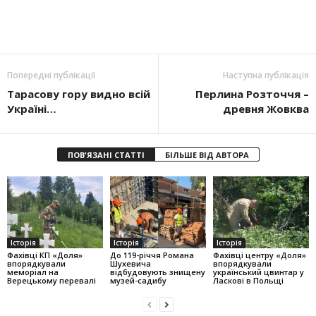
Попередні публікації
Наступна публікація
Тарасову гору видно всій
Перлина Розточчя –
Україні…
древня Жовква
ПОВ'ЯЗАНІ СТАТТІ
БІЛЬШЕ ВІД АВТОРА
Історія
Історія
Історія
Фахівці КП «Доля»
До 119-річчя Романа
Фахівці центру «Доля»
впорядкували
Шухевича
впорядкували
меморіал на
відбудовують знищену
український цвинтар у
Верецькому перевалі
музей-садибу
Ласкові в Польщі