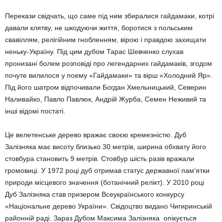
Перекази свідчать, що саме під ним збиралися гайдамаки, котрі
давали клятву, не шкодуючи життя, боротися з польським
свавіллям, релігійним гнобленням, вірою і правдою захищати
неньку-Україну. Під цим дубом Тарас Шевченко слухав
пронизані болем розповіді про легендарних гайдамаків, згодом
почуте вилилося у поему «Гайдамаки» та вірш «Холодний Яр».
Під його шатром відпочивали Богдан Хмельницький, Северин
Наливайко, Павло Павлюк, Андрій Журба, Семен Неживий та
інші відомі постаті.
Це велетенське дерево вражає своєю кремезністю. Дуб
Залізняка має висоту близько 30 метрів, ширина обхвату його
стовбура становить 9 метрів. Стовбур шість разів вражали
громовиці. У 1972 році дуб отримав статус державної пам’ятки
природи місцевого значення (ботанічний релікт). У 2010 році
Дуб Залізняка став призером Всеукраїнського конкурсу
«Національне дерево України». Свідоцтво видано Чигиринській
районній раді. Зараз Дубом Максима Залізняка опікується