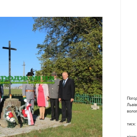
Пого
Львів
волог
тиск:
вітер