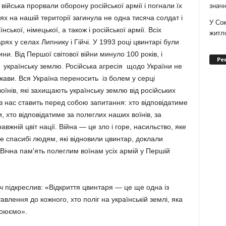
 війська прорвали оборону російської армії і погнали їх
значн
оях на нашій території загинула не одна тисяча солдат і
У Сок
нської, німецької, а також і російської армії. Всіх
житло
рях у селах Липнику і Гійчі. У 1993 році цвинтарі були
ни. Від Першої світової війни минуло 100 років, і
Ре
 українську землю. Російська агресія щодо України не
ви. Вся Україна переносить із болем у серці
оїнів, які захищають українську землю від російських
із нас ставить перед собою запитання: хто відповідатиме
и, хто відповідатиме за полеглих наших воїнів, за
авжній цвіт нації. Війна — це зло і горе, насильство, яке
е спасибі людям, які відновили цвинтар, доклали
 Вічна пам'ять полеглим воїнам усіх армій у Першій
підкреслив: «Відкриття цвинтаря — це ще одна із
влення до кожного, хто поліг на українській землі, яка
воюємо».