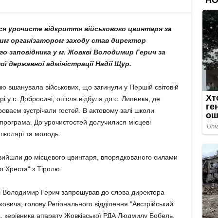
ося урочисте відкриття військового цвинтаря за
ним організатором заходу став директор
о заповідника у м. Жовкві Володимир Герич за
ї державної адміністрації Надії Щур.
лю вшанувала військових, що загинули у Першій світовій
рі у с. Добросині, опісля відбула до с. Липника, де
роваєм зустрічали гостей. В актовому залі школи
а програма. До урочистостей долучилися місцеві
 школярі та молодь.
 вийшли до місцевого цвинтаря, впорядкованого силами
о Хреста" з Тіролю.
і Володимир Герич запрошував до слова директора
вича, голову Регіонального відділення "Австрійський
а, керівника апарату Жовківської РДА Людмилу Бобель,