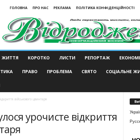
ГОЛОВНА
ПРО НАС
РЕКЛАМА
ПОЛІТИКА КОНФІДЕНЦІЙНОСТІ
ЖИТТЯ
КОРОТКО
ЛИСТИ
РЕПОРТАЖ
ЕКОНОМІ
ІТИКА
ПРАВО
ПРОБЛЕМА
СВЯТО
СОЦІАЛЬНЕ Ж
И
відкриття військового цвинтаря
Ви
Украї
улося урочисте відкриття
Русс
таря