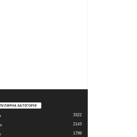
ПУЛЯРНА КАТЕГОРІЯ
3322
о
2143
о
1799
и