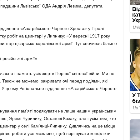
спадщини Львівської ОДА Андрія Левика, депутата
відділення «Австрійського Чорного Хреста» у Тіролі
тку робіт на цвинтарі у Липнику: «У вересні 1917 року
интар цісарсько-королівської армії. Тут спочиває більше
ї російської армії».
асно і пам'ять усіх жертв Першої світової війни. Ми не
х. Також не можемо закривати очі перед подіями, які
 У цьому Регіональне відділення «Австрійського Чорного
шанування пам’яті подякувати не лише нашим українським
ю, Яремі Чурилику, Остапові Козаку, але і усім тим, хто
винтар у селі Кам’янці-Липнику. Дивлячись на це місце
ерігаю робити усе можливе, щоб вирішувати конфлікти