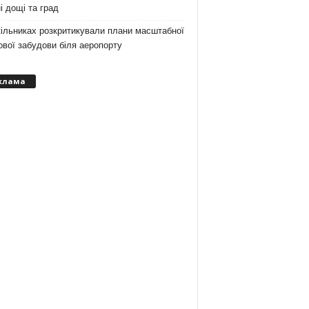
і дощі та град
ільниках розкритикували плани масштабної
вої забудови біля аеропорту
клама