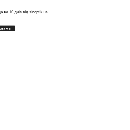
а на 10 днів від
sinoptik.ua
клама