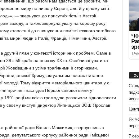
 Я впевнений, що разом нам вдасться це зробити. Ми
ереження миру не лише у Європі, але й у цілому світі.
дь», — звернувся до присутніх гість із Австрії.
ам заходу, а також звернула увагу на хорошу рису
ному ставленні до вшанування пам’яті кожного загиблого
ві та мирні люди з Італії, Франції, Німеччини, Австрії.
на другий план у контексті історичних проблем. Саме в
о 38 з 59 країн на початку ХХ ст. Особливої уваги та
рії Жовківщини з усіма трагічними її сторінками.
Ос
 України, анексії Криму, актуальним постає питання
ї молоді. Тому відкриття меморіального цвинтаря у с.
Скла
я причин і наслідків Першої світової війни у
подх
, у 1991 році ми всією громадою розпочали відновлювати
испо
ив у своєму виступі директор Липницької ЗОШ Ярослав
Цент
Як мо
перег
ат районної ради Василь Максимик, звернувшись з
ради, депутатського корпусу районної ради і місцевої
7 сер