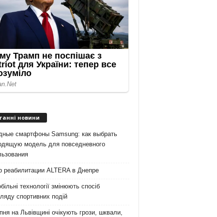
танні новини
дные смартфоны Samsung: как выбрать
одящую модель для повседневного
льзования
р реабилитации ALTERA в Днепре
більні технології змінюють спосіб
ляду спортивних подій
пня на Львівщині очікують грози, шквали,