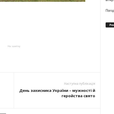
Погод
Ре
На замітку
Наступна публікація
День захисника України – мужності й
геройства свято