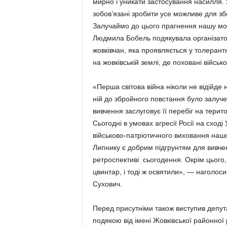
мирно і уникати застосування насилля.
зобов’язані зробити усе можливе для зб
Залучаймо до цього прагнення нашу моло
Людмила Бобель подякувала організатор
жовківчан, яка проявляється у толерант
на жовківській землі, де поховані військо
«Перша світова війна ніколи не відійде 
ній до збройного повстання було залучен
вивчення заслуговує її перебіг на терито
Сьогодні в умовах агресії Росії на сході
військово-патріотичного виховання нашо
Липнику є добрим підгрунтям для вивченн
ретроспективі сьогодення. Окрім цього
цвинтар, і тоді ж освятили», — наголос
Сухович.
Перед присутніми також виступив депут
подякою від імені Жовківської районної 