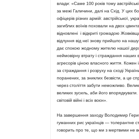
влади: «Саме 100 років тому австрійські
за межі Галичини, далі на Схід. У цих б
офіцерів різних армій: австрійської, украї
загиблих воїнів поховали на двох цвинта
відновлені і відкриті громадою Жовківщи
відлуння від неї знову прийшло на нашу
дає спокою жодному жителю нашої держа
неймовірну втрату і страждання наших в
агресорів ціною власного життя. Кожен 
за страждання і розруху на сході Україн
поранених, за зниклих безвісти, а це спр
через століття забути неможливо. Велик
великих зусиль, аби його впорядкувати.
світовій війні і всіх воєн».
На завершення заходу Володимир Герич 
гуманних рис українців — толерантне ста
говорить про те, що ми з мертвими не 