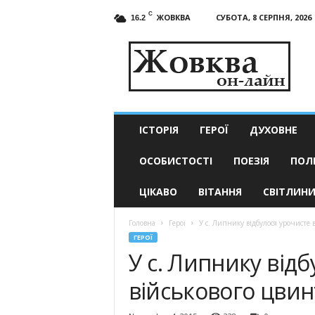
C
ЖОВКВА
СУБОТА, 8 СЕРПНЯ, 2026
16.2
Жовква
он-
лайн
–
актуальні
новини
ІСТОРІЯ
ГЕРОЇ
ДУХОВНЕ
ОСОБИСТОСТІ
ПОЕЗІЯ
ПОЛ
ЦІКАВО
ВІТАННЯ
СВІТЛИН
Головна
Герої
У с. Липнику відбулося урочисте 
ГЕРОЇ
У с. Липнику відб
військового цвин