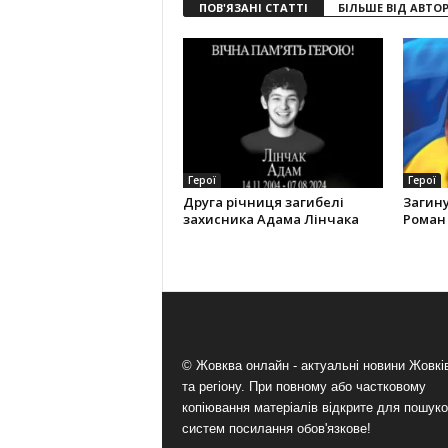
ПОВ'ЯЗАНІ СТАТТІ
БІЛЬШЕ ВІД АВТО
Герої
Герої
Друга річниця загибелі
Загину
захисника Адама Лінчака
Роман 
© Жовква онлайн - актуальні новини Жовк
та регіону. При повному або частковому
копіювання матеріалів відкрите для пошук
систем посилання обов'язкове!