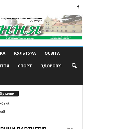
КА
КУЛЬТУРА
ОСВІТА
ИТТЯ
СПОРТ
ЗДОРОВ’Я
бір мови
нська
кий