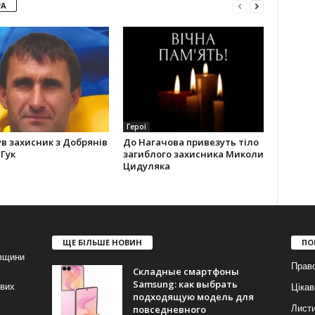
РА
Герої
в захисник з Добрянів
До Нагачова привезуть тіло
Гук
загиблого захисника Миколи
Цидуляка
ЩЕ БІЛЬШЕ НОВИН
ПО
івщини
Прав
Складные смартфоны
Samsung: как выбрать
ових
Цікав
подходящую модель для
повседневного
Лист