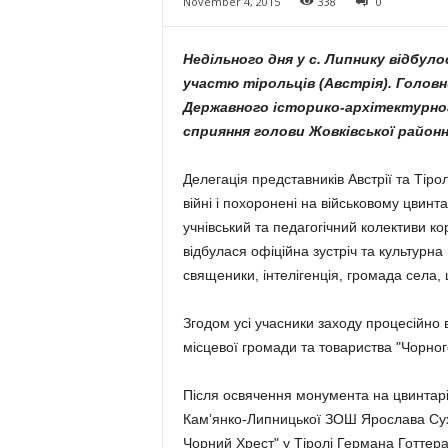
November 4, 2015
338
0
Недільного дня у с. Липнику відбул
участю тірольців (Австрія). Голов
Державного історико-архітектурног
сприяння голови Жовківської районно
Делегація представників Австрії та Тіро
війні і похоронені на військовому цвинта
учнівський та педагогічний колективи ко
відбулася офіційна зустріч та культурн
священики, інтелігенція, громада села,
Згодом усі учасники заходу процесійно
місцевої громади та товариства "Чорног
Після освячення монумента на цвинтар
Кам’янко-Липницької ЗОШ Ярослава Сухо
Чорний Хрест" у Тіролі Германа Готтер