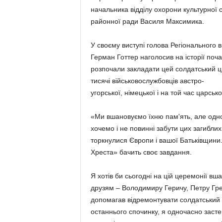
начальника відділу охорони культурної 
районної ради Василя Максимика.
У своєму виступі голова Регіонального 
Герман Готтер наголосив на історії поча
розпочали закладати цей солдатський цв
тисячі військовослужбовців австро-
угорської, німецької і на той час царсько
«Ми вшановуємо їхню пам'ять, але одноч
хочемо і не повинні забути цих загибли
торкнулися Європи і вашої Батьківщини.
Хреста» бачить своє завдання.
Я хотів би сьогодні на цій церемонії в
друзям – Володимиру Геричу, Петру Грен
допомагав відремонтувати солдатський ц
останнього спочинку, я одночасно заст