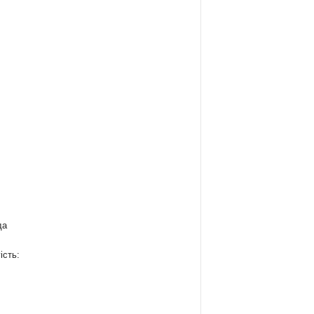
да
ість:
: