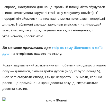
І справді, наступного дня на центральній площі міста збудували
шинок, змонтували каруселі (такі, як у минулому столітті). У
перерві між зйомками на них навіть могли покататися теперішні
дітлахи. Наближені заклади зарясніли вивісками на ні-мецькій
мові, і час від часу поряд звучали команди і німецькою, і
українською, і російською.
Ви можете прочитати про
твір на тему Шевченко в моїй
душі
на сторінках нашого порталу.
Кожен зацікавлений жовківчанин міг побачити кіно дещо з іншого
боку — дізнатися, скільки треба дублів (іноді їх було понад 5),
щоб зафільмувати епізод, і як це непросто — знімати, коли на
ролик, що промайне на крані десятки секунд, витрачаються
десятки хвилин.