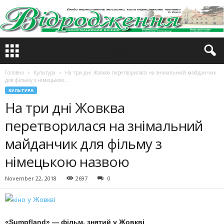
Головна
Культура
На три дні Жовква перетворилася на знімальний майданчик
для фільму з німецькою...
КУЛЬТУРА
На три дні Жовква
перетворилася на знімальний
майданчик для фільму з
німецькою назвою
November 22, 2018
2697
0
«Sumpfland» — фільм, знятий у Жовкві