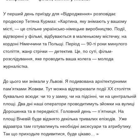
У перший день приїзду для «Відродження» розповідає
продюсер Тетяна Курмаз: «Картина, яку знімають у вашому
місті, — це спільне українсько-німецьке виробництво. Події,
відтворені у фільмі, відбуваються в маленькому містечку, на
кордоні Німеччини та Польщі. Період — 90-ті роки минулого
століття, жанр стрічки — детектив. Це, по суті, фільм-
розслідування, яке проводить ваша колега — молода
журналістка.
До цього ми знімали у Львові. Я подивована архітектурними
пам’ятками Жовкви. Тут можна відтворювати події ХХ століття
буквально всюди: чи то у замку, чи на підсінні, чи на центральній
площі. Два дні наші оператори проводитимуть зйомки на вулиці
Дорошенка та в передмісті. Головний день — п’ятниця. На
площі Вічевій буде відзнято декілька тривалих епізодів. Уже
відзавтра там готуватимуть необхідні аксесуари та атрибутику.
Так що приходьте подивитися, буде цікаво… »