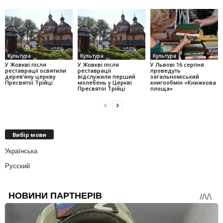
Культура
Культура
Культура
У Жовкві після
У Жовкві після
У Львові 16 серпня
реставрації освятили
реставрації
проведуть
дерев’яну церкву
відслужили перший
загальноміський
Пресвятої Трійці
молебень у Церкві
книгообмін «Книжкова
Пресвятої Трійці
площа»
Вибір мови
Українська
Русский