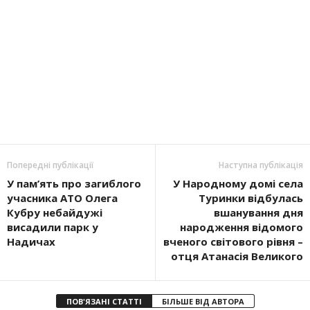
Попередні публікації
Наступна публікація
У пам’ять про загиблого
У Народному домі села
учасника АТО Олега
Туринки відбулась
Кубру небайдужі
вшанування дня
висадили парк у
народження відомого
Надичах
вченого світового рівня –
отця Атанасія Великого
ПОВ'ЯЗАНІ СТАТТІ
БІЛЬШЕ ВІД АВТОРА