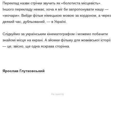
Переклад назви стрічки звучить як «болотиста місцевість».
Іншого перекладу немає, хоча я міг би запропонувати нашу —
«мочари». Вийде фільм німецькою мовою за кордоном, а через
деякий час, дубльований, — в Україні.
Слідкуймо за українським кінематографом і можемо побачити
знайомі місця на екрані. А зйомки фільму для жовківської історії
— це, звісно, ще одна яскрава сторінка.
Ярослав Глутковський
На замітку