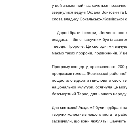
у цей знаменний час хочеться незвично
звернулися ведучі Оксана Войтович та Б
слова владику Сокальсько-Жовківської є
— Дорогі брати і сестри, Шевченко пост
владика. – Він співзвучним був із єванге
Тверде. Пророче. Це сьогодні ми відчув
маємо таких пророків, подвижників. У цер
Програму концерту, присвяченого 200-
продовжив голова Жовківської районної
пощастило відкрити і висловити свою тв
національної культури, осягнула це мог
безсмертний Тарас, для нашого народу
Для святкової Академії були підібрані н
творчих колективів нашого міста та райо
засвідчили, що вони люблять і шанують 