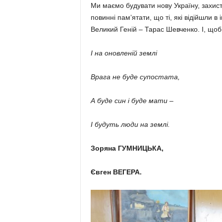
Ми маємо будувати нову Україну, захисти
повинні пам’ятати, що ті, які відійшли в 
Великий Геній – Тарас Шевченко. І, щоб
І на оновленій землі
Врага не буде супостата,
А буде син і буде мати –
І будуть люди на землі.
Зоряна ГУМНИЦЬКА,
Євген ВЕГЕРА.