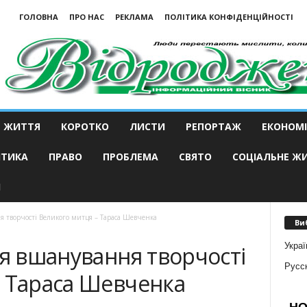
ГОЛОВНА
ПРО НАС
РЕКЛАМА
ПОЛІТИКА КОНФІДЕНЦІЙНОСТІ
ЖИТТЯ
КОРОТКО
ЛИСТИ
РЕПОРТАЖ
ЕКОНОМІ
ІТИКА
ПРАВО
ПРОБЛЕМА
СВЯТО
СОЦІАЛЬНЕ Ж
И
я творчості Великого митця – Тараса Шевченка
Ви
Украї
ся вшанування творчості
Русс
– Тараса Шевченка