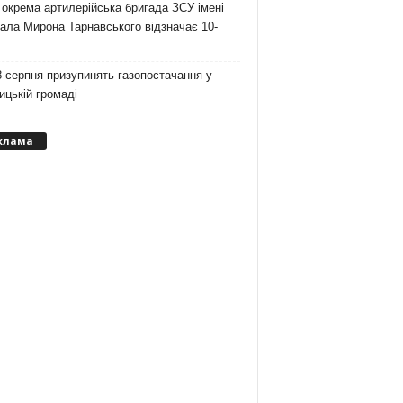
 окрема артилерійська бригада ЗСУ імені
ала Мирона Тарнавського відзначає 10-
 серпня призупинять газопостачання у
цькій громаді
клама