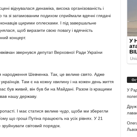
цені відчувалася динаміка, висока організованість і
стю та зі затамованим подихом сприймали вдячні глядачі
конавців щирими оплесками. І під завершальне
днялася, щоб виразити свою повагу і вдячність
рний концерт.
вківчан звернувся депутат Верховної Ради України
ня народження Шевченка. Так, це велике свято. Адже
Ос
 українців. Там є на кожну хвилину і на кожен день життя
рас був живий, він був би на Майдані. Разом із кращими
У Рад
ював нашу державу.
полег
Дружи
ропасті. І має статися велике чудо, щоби ми зберегли
лаван
 Тому що гроші Путіна працюють на усіх рівнях. У 21
Олег
е зруйнувати світовий порядок.
Львов