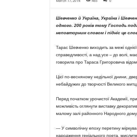
March 17, 2014
465
0
Шевченко й Україна, Україна і Шевче
одного. 200 років тому Господь под
неповторним словом і підніс це слов
Тарас Шевченко виходить за межі однієї 
справедливості, а над усе – до волі, ма
говорила про Тараса Григоровича відома
Цієї по-весняному недільної днини, две
небайдужих до творчості Великого митц
Перед початком урочистої Академії, при
можливість оглянути виставку декорати
малому залі районного Народного дому
— У символічну епоху перетину міркувань
народження геніального поета, мислител