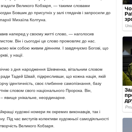
 згадати Великого Кобзаря, — такими словами
огдан Бовшик до присутніх у залі глядачів і запросили до
пархії Михаїла Колтуна.
авив наперед у своєму житті слово, — наголосив
листом. Він і сьогодні це слово промовляє до нас.
аємо між собою живим діянням. І завдячуємо Богові, що
кві, у нації.
річчю з дня народження Шевченка, вітальним словом
 ради Тадей Швай, підкресливши, що кожна нація, якій
орчу ідентичність, своє глибинне самопізнання, базу
утнім словом свого національного Пророка. Він,
 – явище унікальне, неординарне.
айкращі художні номери як окремих виконавців, так і
ну. Під час виступів колективи художньої самодіяльності
творчість Великого Кобзаря.