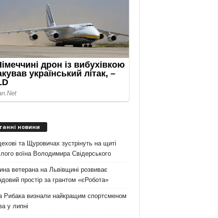
танні новини
ехові та Щуровичах зустрінуть на щиті
лого воїна Володимира Свідерського
на ветерана на Львівщині розвиває
довий простір за грантом «єРобота»
а Рибака визнали найкращим спортсменом
а у липні