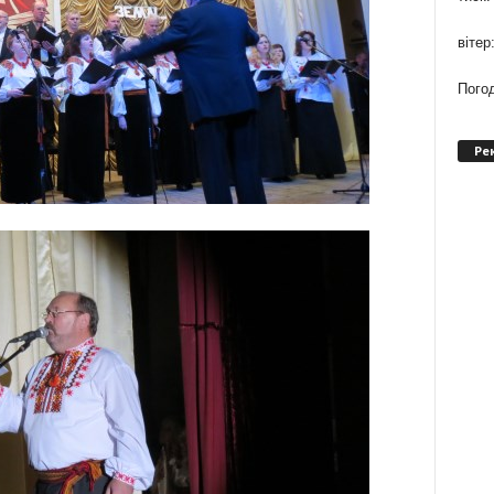
вітер
Погод
Ре