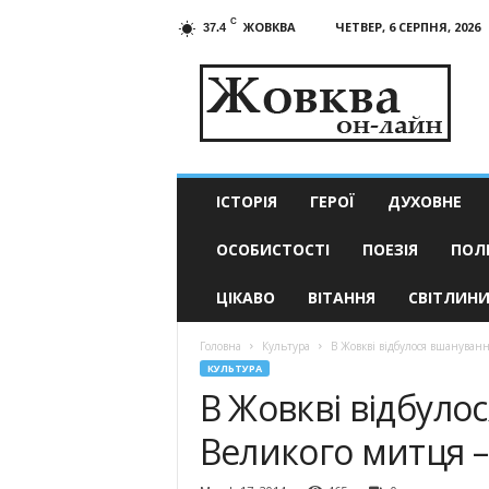
C
ЖОВКВА
ЧЕТВЕР, 6 СЕРПНЯ, 2026
37.4
Жовква
он-
лайн
–
актуальні
новини
ІСТОРІЯ
ГЕРОЇ
ДУХОВНЕ
ОСОБИСТОСТІ
ПОЕЗІЯ
ПОЛ
ЦІКАВО
ВІТАННЯ
СВІТЛИН
Головна
Культура
В Жовкві відбулося вшануванн
КУЛЬТУРА
В Жовкві відбуло
Великого митця 