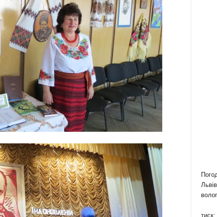
Пого
Львів
волог
тиск: