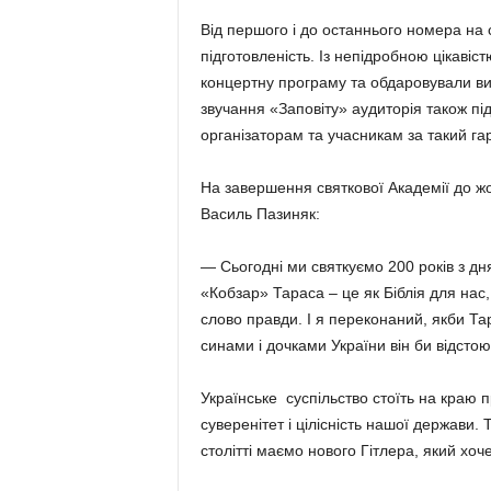
Від першого і до останнього номера на с
підготовленість. Із непідробною цікаві
концертну програму та обдаровували ви
звучання «Заповіту» аудиторія також пі
організаторам та учасникам за такий га
На завершення святкової Академії до жо
Василь Пазиняк:
— Сьогодні ми святкуємо 200 років з д
«Кобзар» Тараса – це як Біблія для нас,
слово правди. І я переконаний, якби Та
синами і дочками України він би відсто
Українське суспільство стоїть на краю п
суверенітет і цілісність нашої держави.
столітті маємо нового Гітлера, який хоч