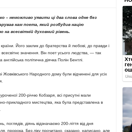
нко – неможливо уявити ці два слова одне без
арував нам поета, який розбудив націю
о на всесвітній духовний рівень.
країни. Його заклик до братерства й любові, до правди і
є всесвітнє значення. Він поет усього людства, — так
 англійська політична діячка Полін Бентлі.
рі Жовківського Народного дому були відчинені для усіх
я.
уроченої 200-річчю Кобзаря, всі присутні мали
вно-прикладного мистецтва, яка була представлена в
.
, поглядів, діянь відзначаємо 200-ліття від дня
я, пророка. Без ліку прочитано, сказано, написано, але