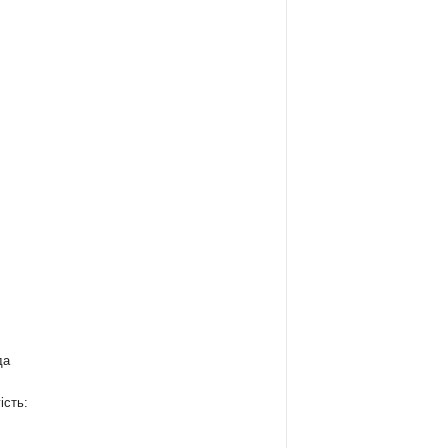
да
ість: