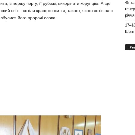
45-та
ти, в першу чергу, її рубежі, викорінити корупцію. А ще
генер
інший світ – хотіли кращого життя, такого, якого хотів наш
річчя
 збулися його пророчі слова:
17–18
Шепти
Ре