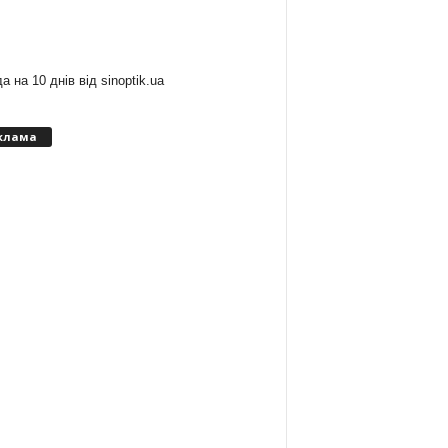
:
а на 10 днів від
sinoptik.ua
клама