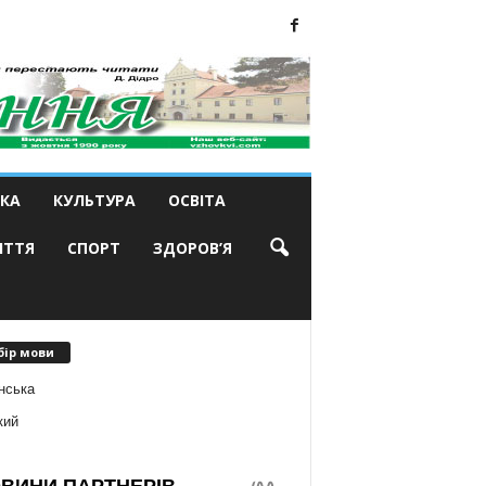
КА
КУЛЬТУРА
ОСВІТА
ИТТЯ
СПОРТ
ЗДОРОВ’Я
бір мови
нська
кий