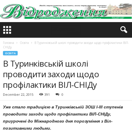
Головна
Освіта
В Туринківській школі проводити заходи щодо профілактики ВІЛ-
СНІДу
ОСВІТА
В Туринківській школі
проводити заходи щодо
профілактики ВІЛ-СНІДу
December 22, 2015
391
0
Уже стало традицією в Туринківській ЗОШ І-ІІІ ступенів
проводити заходи щодо профілактики ВІЛ-СНІДу,
приурочені до Міжнародного дня порозуміння з Віл-
позитивними людьми.