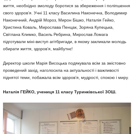
життя, необхідно змолоду боротися за збереження і поліпшення
свого здоров’я. Учні 11 класу Василина Наконечна, Володимир
Наконечний, Андрій Мороз, Мирон Бішко, Наталія Гейко,
Христина Коваль, Мирослава Пенцак, Зоряна Купецька,
Світлана Климко, Василь Ребрина, Мирослав Ломага
підготували міні-виступ агітбригади, в якому закликали молодь
обирати життя, здоров’я, майбутнє!
Директор школи Марія Висоцька подякувала всім за змістовно
проведений захід, наголосила на актуальності і важливості
піднятої теми, побажала всім здоров’я, мудрості, спокою і миру.
Наталія ГЕЙКО,
учениця 11 класу Туринківської ЗОШ.