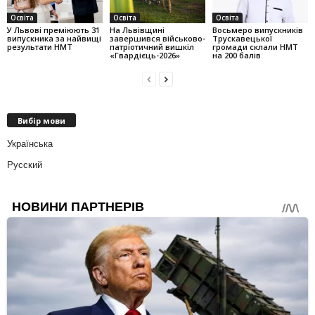
Освіта
Освіта
Освіта
У Львові преміюють 31
На Львівщині
Восьмеро випускників
випускника за найвищі
завершився військово-
Трускавецької
результати НМТ
патріотичний вишкіл
громади склали НМТ
«Гвардієць-2026»
на 200 балів
Вибір мови
Українська
Русский