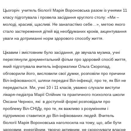
Цьогоріч учитель біології Марія Вороновська разом із учнями 11
класу підготувала і провела засідання круглого столу: «Ми –
молоді, красиві, щасливі. Не занапастімо себе…», метою якого
стало застереження дітей від необдуманих кроків, акцентування
уваги на дотриманні норм здорового способу життя.
Цікавим і змістовним було засідання, де звучала музика, учні
переглянули документальний фільм про здоровий спосіб життя,
який підготувала вчитель інформатики Ольга Скоропад,
обговорили його, висловили свої думки, розповіли про причини
Віл-інфікованості, шляхи передачі Віл-інфекції, про те, як Віл не
передається. Ми, учні 10 і 11 класів, уважно слухали виступи
лікаря-педіатра Марії Олійник та практичного психолога школи
Оксани Чернюх, які в доступній формі розповідали про
проблему Віл-СНІДу, про те, як важливо з розумінням і
підтримкою ставитися до Віл-інфікованих людей. Вчитель
біології Марія Вороновська наголосила на тому, що, аби бути
здоровим, енергійним, творчо активним, не скорочувати власне