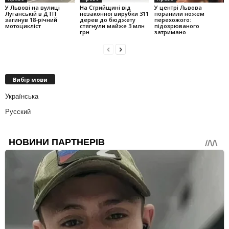
У Львові на вулиці
На Стрийщині від
У центрі Львова
Луганській в ДТП
незаконної вирубки 311
поранили ножем
загинув 18-річний
дерев до бюджету
перехожого:
мотоцикліст
стягнули майже 3 млн
підозрюваного
грн
затримано
Вибір мови
Українська
Русский