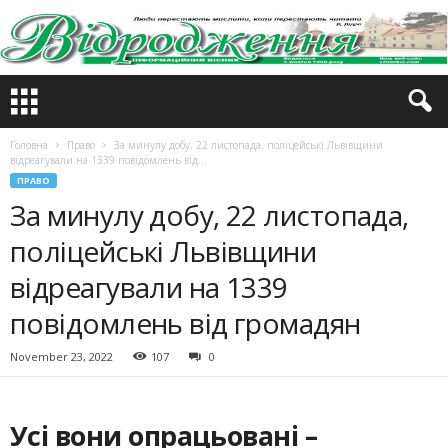
Головна
Право
За минулу добу, 22 листопада, поліцейські Львівщини
відреагували на 1339 повідомлень від...
ПРАВО
За минулу добу, 22 листопада,
поліцейські Львівщини
відреагували на 1339
повідомлень від громадян
November 23, 2022
107
0
Усі вони опрацьовані –