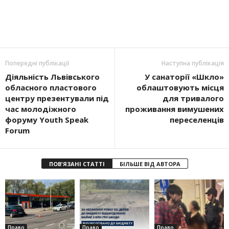
Попередні публікації
Наступна публікація
Діяльність Львівського
У санаторії «Шкло»
обласного пластового
облаштовують місця
центру презентували під
для тривалого
час молодіжного
проживання вимушених
форуму Youth Speak
переселенців
Forum
ПОВ'ЯЗАНІ СТАТТІ
БІЛЬШЕ ВІД АВТОРА
Право
Право
Право