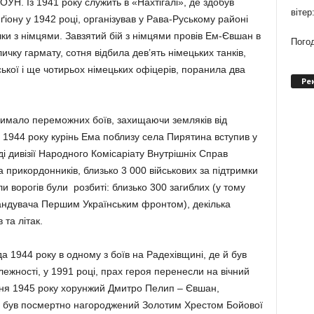
 ОУН. Із 1941 року служить в «Нахтігалі», де здобув
вітер
еґіону у 1942 році, організував у Рава-Руському районі
ки з німцями. Завзятий бій з німцями провів Ем-Євшан в
Погод
чку гармату, сотня відбила дев’ять німецьких танків,
ької і ще чотирьох німецьких офіцерів, поранила два
Ре
имало переможних боїв, захищаючи земляків від
 1944 року курінь Ема поблизу села Пирятина вступив у
і дивізії Народного Комісаріату Внутрішніх Справ
 прикордонників, близько 3 000 військових за підтримки
или ворогів були розбиті: близько 300 загиблих (у тому
андувача Першим Українським фронтом), декілька
 та літак.
а 1944 року в одному з боїв на Радехівщині, де й був
ежності, у 1991 році, прах героя перенесли на вічний
ітня 1945 року хорунжий Дмитро Пелип – Євшан,
 був посмертно нагороджений Золотим Хрестом Бойової