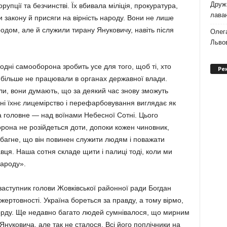
Дружи
орупції та безчинстві. Їх вбивала міліція, прокуратура,
лаван
и закону й присяги на вірність народу. Вони не лише
одом, але й служили тирану Януковичу, навіть після
Олег
Львов
одні самооборона зробить усе для того, щоб ті, хто
Ре
 більше не працювали в органах державної влади.
мили, вони думають, що за деякий час знову зможуть
і їхнє лицемірство і перефарбовування виглядає як
 головне — над воїнами Небесної Сотні. Цього
она не розійдеться доти, допоки кожен чиновник,
збагне, що він повинен служити людям і поважати
ця. Наша сотня складе щити і палиці тоді, коли ми
народу».
заступник голови Жовківської районної ради Богдан
жертовності. Україна бореться за правду, а тому вірмо,
рду. Ще недавно багато людей сумнівалося, що мирним
уковича, але так не сталося. Всі його поплічники на