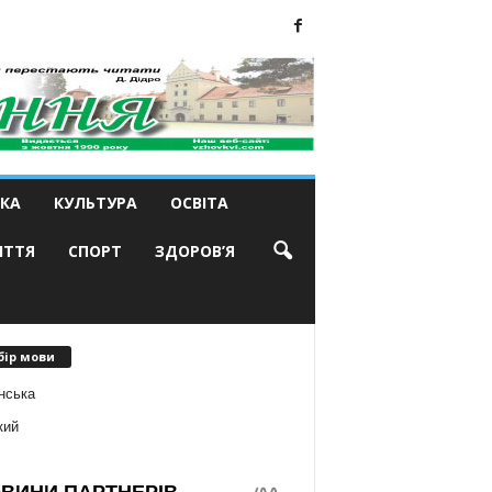
КА
КУЛЬТУРА
ОСВІТА
ИТТЯ
СПОРТ
ЗДОРОВ’Я
бір мови
нська
кий