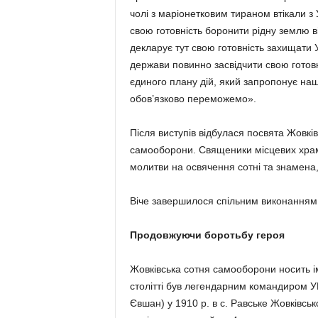
чолі з маріонетковим тираном втікали з
свою готовність боронити рідну землю в
декларує тут свою готовність захищати У
держави повинно засвідчити свою готовн
єдиного плану дій, який запропонує наш
обов’язково переможемо».
Після виступів відбулася посвята Жовкі
самооборони. Священики місцевих храмі
молитви на освячення сотні та знамена
Віче завершилося спільним виконанням 
Продовжуючи боротьбу героя
Жовківська сотня самооборони носить і
столітті був легендарним командиром 
Євшан) у 1910 р. в с. Равське Жовківськ