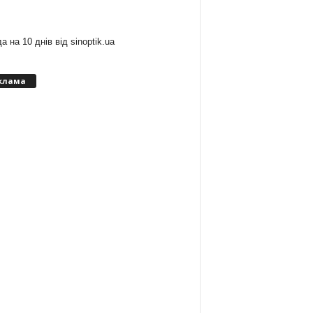
:
а на 10 днів від
sinoptik.ua
клама