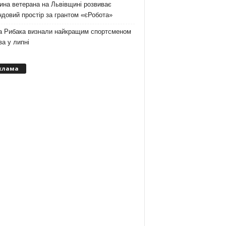
на ветерана на Львівщині розвиває
довий простір за грантом «єРобота»
а Рибака визнали найкращим спортсменом
а у липні
клама