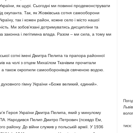
 України, як щурі. Сьогодні ми повинні продемонструвати
ід окупанта. Так, як Жовківська сотня самооборони
країну, так і кожен район, кожне село і місто нашої
ість. Ми зобов’язані дотримуватись дисципліни та
а законна і легітимна влада. Разом – ми сила, а тому ми
вської сотні імені Дмитра Пелипа та прапора районної
в на чолі з отцем Михаїлом Ткачівим прочитали
, а також окропили самооборонівців свяченою водою.
духовного гімну України «Боже великий, єдиний».
Пого
Львів
м’я Героя України Дмитра Пелипа, який у минулому
волог
УПА. Народився Пелип Дмитро Петрович (псевдо Ем,
тиск:
ого району. До війни служив у польській армії. У 1936