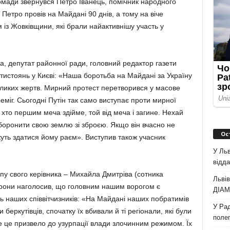
ромади звернувся Петро Іванець, помічник народного
Петро провів на Майдані 90 днів, а тому на віче
із Жовківщини, які брали найактивнішу участь у
а, депутат районної ради, головний редактор газети
тистоянь у Києві: «Наша боротьба на Майдані за Україну
великих жертв. Мирний протест перетворився у масове
еміг. Сьогодні Путін так само виступає проти мирної
 хто першим меча здійме, той від меча і загине. Нехай
 боронити свою землю зі зброєю. Якщо він вчасно не
Ос
жуть здатися йому раєм». Виступив також учасник
У Льв
відда
пу свого керівника – Михайла Дмитріва (сотника
Львів
рони наголосив, що головним нашим ворогом є
ДІАМ 
ть наших співвітчизників: «На Майдані наших побратимів
У Рад
 беркутівців, спочатку їх вбивали й ті регіонали, які були
полег
е це призвело до узурпації влади злочинним режимом. Їх