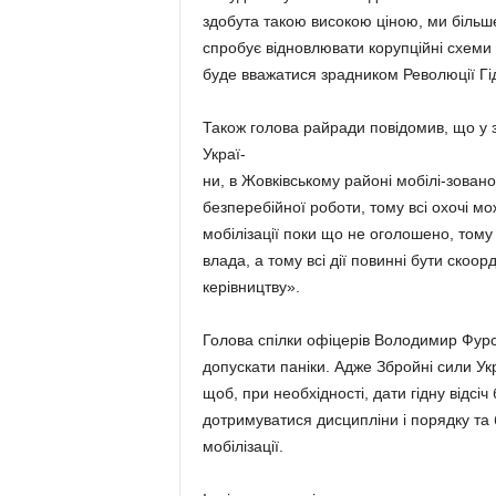
здобута такою високою ціною, ми більш
спробує відновлювати корупційні схеми а
буде вважатися зрадником Революції Гі
Також голова райради повідомив, що у зв
Украї-
ни, в Жовківському районі мобілі-зовано 
безперебійної роботи, тому всі охочі мо
мобілізації поки що не оголошено, тому п
влада, а тому всі дії повинні бути ско
керівництву».
Голова спілки офіцерів Володимир Фурса
допускати паніки. Адже Збройні сили Укр
щоб, при необхідності, дати гідну відсі
дотримуватися дисципліни і порядку та 
мобілізації.