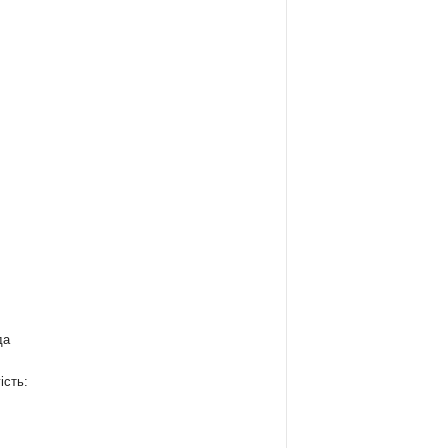
да
ість: