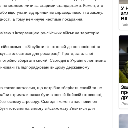
е не можемо жити за старими стандартами. Кожен, хто
бо відступати від принципів справедливості та закону,
дності, а тому неминуче нестиме покарання.
’язку з інтервенцією ро-сійських військ на територію
військкомат: «Зі суботи він готовий до повноцінної та
жуть зголоситися для реєстрації. Проте, загальної
отрібно зберігати спокій. Сьогодні в Україні є легітимна
ординовані та підпорядковані вищому державному
 також наголосив, що потрібно зберігати спокій та не
аїни отримали наказ бути в повній бойовій готовності,
ч безчесному агресору. Сьогодні кожен з нас повинен
бути готовим на вимогу військкомату з’явитися для