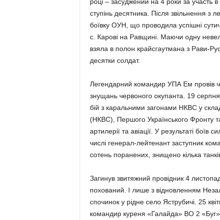
році – засуджений на 4 роки за участь в
ступінь десятника. Після звільнення з л
боївку ОУН, що проводила успішні сутич
с. Карові на Равщині. Маючи одну невели
взяла в полон крайсгаутмана з Рави-Рус
десятки солдат.
Легендарний командир УПА Ем провів ч
знущань червоного окупанта. 19 серпня
бій з каральними загонами НКВС у склад
(НКВС), Першого Українського Фронту та
артилерії та авіації. У результаті боїв с
числі генерал-лейтенант заступник ком
сотень поранених, знищено кілька танків
Загинув звитяжний провідник 4 листопад
похований. І лише з відновленням Незал
спочинок у рідне село Яструбичі. 25 кв
командир куреня «Галайда» ВО 2 «Буг»