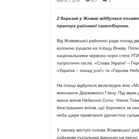
March 7, 2014
417
0
2 березня у Жовкві відбулася посвя
прапора районної самооборони.
Від Жовківської районної ради понад дв
колоною рушили на площу Вічеву. Попер
національними червоно-чорні стяги УПА
патріотичні гасла: «Слава Україні! – Ге
«Україна – понад усе!» та «Героям Небе
На площі відбулося велелюдне віче «Мо
виконання Державного Гімну. Під звуки д
імена воїнів Небесної Сотні. Члени Тов
безстрашних воїнів, що боролися за неза
неба щире привітання урочистою сальв
У своєму виступі голова Жовківської ра
побудови суспільних відносин на якісно