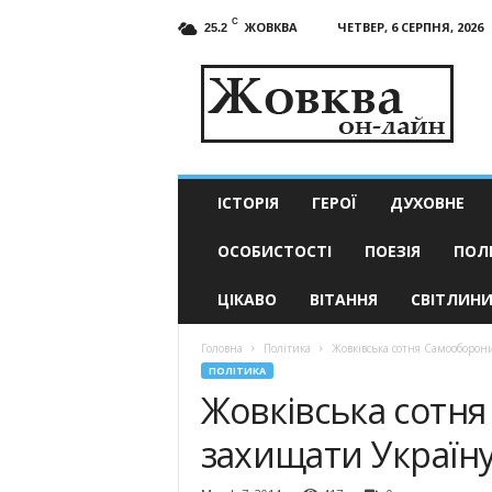
C
ЖОВКВА
ЧЕТВЕР, 6 СЕРПНЯ, 2026
25.2
Жовква
он-
лайн
–
актуальні
новини
ІСТОРІЯ
ГЕРОЇ
ДУХОВНЕ
ОСОБИСТОСТІ
ПОЕЗІЯ
ПОЛ
ЦІКАВО
ВІТАННЯ
СВІТЛИН
Головна
Політика
Жовківська сотня Самооборони
ПОЛІТИКА
Жовківська сотн
захищати Україн