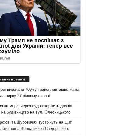
танні новини
ові виконали 700-ту трансплантацію: мама
ла нирку 27-річному синові
ська мерія через суд оскаржить дозвіл
на будівництво на вул. Олесницького
ехові та Щуровичах зустрінуть на щиті
лого воїна Володимира Свідерського