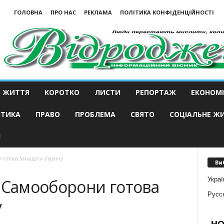
ГОЛОВНА
ПРО НАС
РЕКЛАМА
ПОЛІТИКА КОНФІДЕНЦІЙНОСТІ
ЖИТТЯ
КОРОТКО
ЛИСТИ
РЕПОРТАЖ
ЕКОНОМІ
ІТИКА
ПРАВО
ПРОБЛЕМА
СВЯТО
СОЦІАЛЬНЕ Ж
И
 готова захищати Україну
Ви
Украї
я Самооборони готова
Русс
у