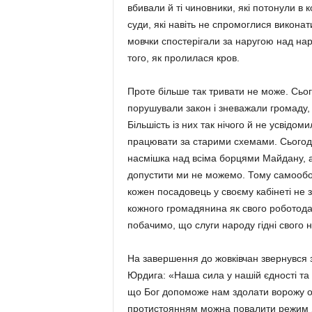
вбивали й ті чиновники, які потонули в к
суди, які навіть не спромоглися виконат
мовчки спостерігали за наругою над нар
того, як пролилася кров.
Проте більше так тривати не може. Сьог
порушували закон і зневажали громаду,
Більшість із них так нічого й не усвідо
працювати за старими схемами. Сьогодн
насмішка над всіма борцями Майдану, а
допустити ми не можемо. Тому самообор
кожен посадовець у своєму кабінеті не 
кожного громадянина як свого роботодав
побачимо, що слуги народу гідні свого 
На завершення до жовківчан звернувся 
Юрдига: «Наша сила у нашій єдності та 
що Бог допоможе нам здолати ворожу о
протистоянням можна повалити режим Ян