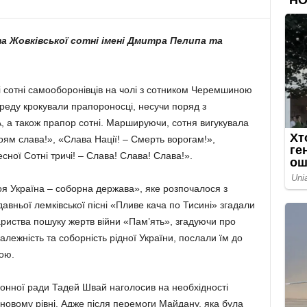
та Жовківської сотні імені Дмитра Пелипа та
і сотні самооборонівців на чолі з сотником Черемшиною
еду крокували прапороносці, несучи поряд з
, а також прапор сотні. Маршируючи, сотня вигукувала
роям слава!», «Слава Нації! – Смерть ворогам!»,
сної Сотні тричі! – Слава! Слава! Слава!».
я Україна – соборна держава», яке розпочалося з
авньої лемківської пісні «Пливе кача по Тисині» згадали
ариства пошуку жертв війни «Пам’ять», згадуючи про
лежність та соборність рідної України, послали їм до
ою.
йонної ради Тадей Швай наголосив на необхідності
 новому рівні. Адже після перемоги Майдану, яка була