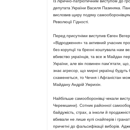
Із лірично-патріотичним виступом до г
депутата України Василя Пазиняка. Пан 
висловив щиру подяку самооборонівцям 
Революції Гідності.
Перед присутніми виступив Євген Вегер
«Відродження» та активний учасник про
без корупції та брехні коштувала нам 
вбивство українців, та все ж Майдан пер
України, але він повинен пам’ятати, що,
знає агресор, що мирні українці будуть
схаменеться, то Чечня і Афганістан мо
Майдану Андрій Умрихін.
Найбільше самооборонівці чекали висту
Черемшини). Сотник районної самообо
байдужість, страх, а інколи й продажніс
вбивали не лише кулі снайперів і гранати
причетні до фальсифікації виборів. Адж