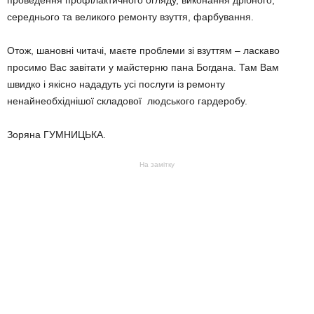
проведення профілактичного огляду, виконання дрібного,
середнього та великого ремонту взуття, фарбування.
Отож, шановні читачі, маєте проблеми зі взуттям – ласкаво
просимо Вас завітати у майстерню пана Богдана. Там Вам
швидко і якісно нададуть усі послуги із ремонту
ненайнеобхіднішої складової людського гардеробу.
Зоряна ГУМНИЦЬКА.
На замітку