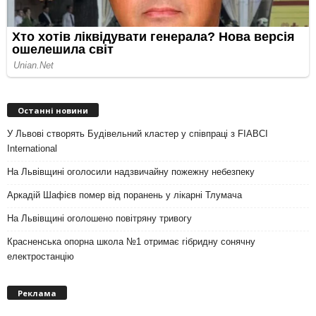
Останні новини
У Львові створять Будівельний кластер у співпраці з FIABCI
International
На Львівщині оголосили надзвичайну пожежну небезпеку
Аркадій Шафієв помер від поранень у лікарні Тлумача
На Львівщині оголошено повітряну тривогу
Красненська опорна школа №1 отримає гібридну сонячну
електростанцію
Реклама