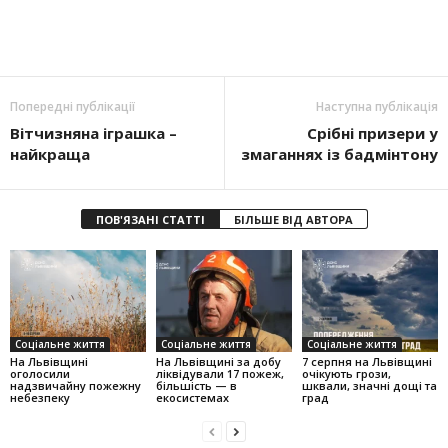
Попередні публікації
Наступна публікація
Вітчизняна іграшка –
Срібні призери у
найкраща
змаганнях із бадмінтону
ПОВ'ЯЗАНІ СТАТТІ
БІЛЬШЕ ВІД АВТОРА
Соціальне життя
Соціальне життя
Соціальне життя
На Львівщині
На Львівщині за добу
7 серпня на Львівщині
оголосили
ліквідували 17 пожеж,
очікують грози,
надзвичайну пожежну
більшість — в
шквали, значні дощі та
небезпеку
екосистемах
град