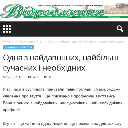
Головна
Соціальне життя
Одна з найдавніших, найбільш сучасних і необхідних
СОЦІАЛЬНЕ ЖИТТЯ
Одна з найдавніших, найбільш
сучасних і необхідних
May 23, 2016
401
0
У всі часи в суспільстві панували певні погляди, смаки, художні
уявлення про взуття. І це пов’язано з професією взуттєвика.
Вона є однією з найдавніших, найсучасніших і найнеобхідніших
професій.
Взуття – це частина одягу людини, що призначена для захисту