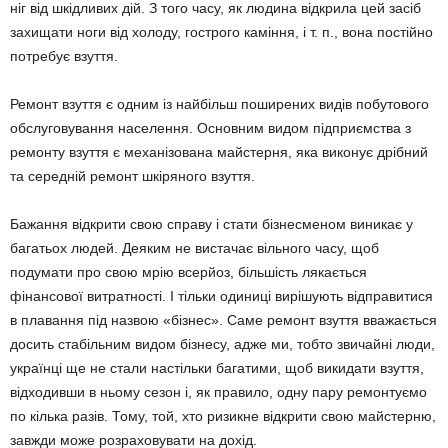
ніг від шкідливих дій. З того часу, як людина відкрила цей засіб
захищати ноги від холоду, гострого каміння, і т. п., вона постійно
потребує взуття.
Ремонт взуття є одним із найбільш поширених видів побутового
обслуговування населення. Основним видом підприємства з
ремонту взуття є механізована майстерня, яка виконує дрібний
та середній ремонт шкіряного взуття.
Бажання відкрити свою справу і стати бізнесменом виникає у
багатьох людей. Деяким не вистачає вільного часу, щоб
подумати про свою мрію всерйоз, більшість лякається
фінансової витратності. І тільки одиниці вирішують відправитися
в плавання під назвою «бізнес». Саме ремонт взуття вважається
досить стабільним видом бізнесу, адже ми, тобто звичайні люди,
українці ще не стали настільки багатими, щоб викидати взуття,
відходивши в ньому сезон і, як правило, одну пару ремонтуємо
по кілька разів. Тому, той, хто ризикне відкрити свою майстерню,
завжди може розраховувати на дохід.