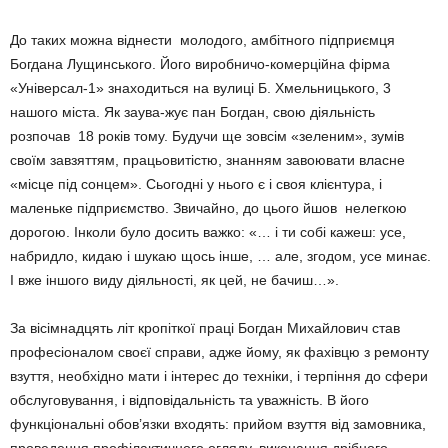
До таких можна віднести молодого, амбітного підприємця
Богдана Лущинського. Його виробничо-комерційна фірма
«Універсал-1» знаходиться на вулиці Б. Хмельницького, 3
нашого міста. Як заува-жує пан Богдан, свою діяльність
розпочав 18 років тому. Будучи ще зовсім «зеленим», зумів
своїм завзяттям, працьовитістю, знанням завоювати власне
«місце під сонцем». Сьогодні у нього є і своя клієнтура, і
маленьке підприємство. Звичайно, до цього йшов нелегкою
дорогою. Інколи було досить важко: «… і ти собі кажеш: усе,
набридло, кидаю і шукаю щось інше, … але, згодом, усе минає.
І вже іншого виду діяльності, як цей, не бачиш…».
За вісімнадцять літ кропіткої праці Богдан Михайлович став
професіоналом своєї справи, адже йому, як фахівцю з ремонту
взуття, необхідно мати і інтерес до техніки, і терпіння до сфери
обслуговування, і відповідальність та уважність. В його
функціональні обов’язки входять: прийом взуття від замовника,