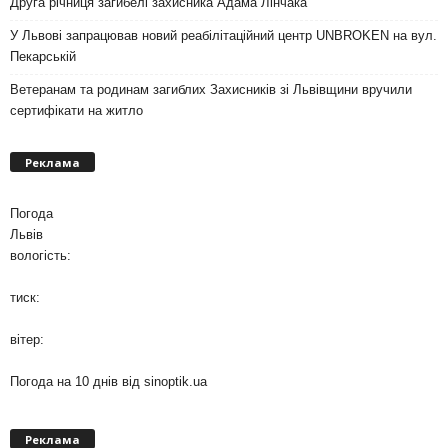
Друга річниця загибелі захисника Адама Лінчака
У Львові запрацював новий реабілітаційний центр UNBROKEN на вул.
Пекарській
Ветеранам та родинам загиблих Захисників зі Львівщини вручили
сертифікати на житло
Реклама
Погода
Львів
вологість:
тиск:
вітер:
Погода на 10 днів від
sinoptik.ua
Реклама