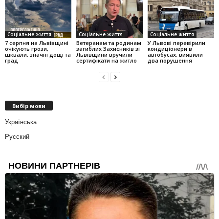
Соціальне життя
Соціальне життя
Соціальне життя
7 серпня на Львівщині
Ветеранам та родинам
У Львові перевірили
очікують грози,
загиблих Захисників зі
кондиціонери в
шквали, значні дощі та
Львівщини вручили
автобусах: виявили
град
сертифікати на житло
два порушення
Вибір мови
Українська
Русский