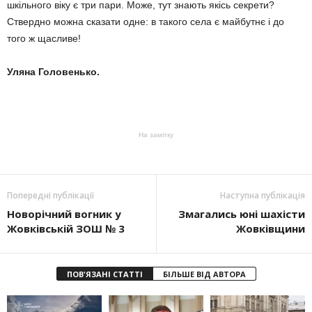
шкільного віку є три пари. Може, тут знають якісь секрети?
Ствердно можна сказати одне: в такого села є майбутнє і до
того ж щасливе!
Уляна Головенько.
На замітку
Попередні публікації
Наступна публікація
Новорічний вогник у
Змагались юні шахісти
Жовківській ЗОШ № 3
Жовківщини
ПОВ'ЯЗАНІ СТАТТІ
БІЛЬШЕ ВІД АВТОРА