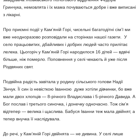
Гринчука, немовлята і їх мама почуваються добре і вже виписані
з лікарні.
Про приємні події у Кам’яній Горі, чисельні багатодітні сім’ї ми
вже неодноразово розповідали на сторінках нашої газети. У
село працьовитих, дбайливих і добрих людей часто прилітає
лелека. Цьогоріч у Кам’яній Горі народилося 16 дітей — вдвічі
більше, ніж померло. Поповнення у селі чекають й уже після
Різдвяних свят.
Подвійна радість завітала у родину сільського голови Надії
Зінчук. Її син із невісткою Іванною дуже хотіли дівчинки, бо вже
мали двох хлопців — 8-річного Владислава і 5-річного Давида. А
Бог послав і третього синочка, і донечку одночасно. Тож сім’я
відтепер — велика і щаслива. Бабуся Іванни теж мала двійнят, а
тепер внучка її наслідувала.
До речі, у Кам’яній Горі двійнята — не дивина. У селі лише