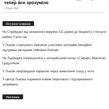
Останні новини
На Стрийщині від незаконної вирубки 311 дерев до бюджету стягнули
майже 3 млн грн
У Львові стартувало навчання учасників програми емоційної
підтримки ветеранів Unbroken Animals
На Львівщині попрощалися з поліцейським полку «Сафарі» Миколою
Цидуляком
У Львові запровадили карантин через виявлення сказу у кота
У центрі Львова поранили ножем перехожого: підозрюваного
затримано
Реклама