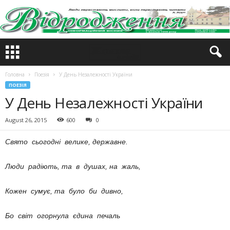
Головна
Поезія
У День Незалежності України
ПОЕЗІЯ
У День Незалежності України
August 26, 2015
600
0
Свято сьогодні велике, державне.
Люди радіють, та в душах, на жаль,
Кожен сумує, та було би дивно,
Бо світ огорнула єдина печаль