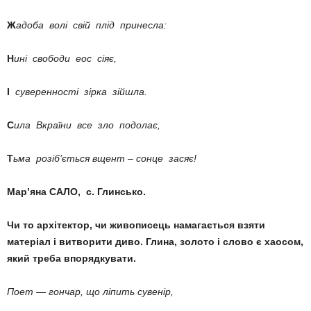
Ж
адоба волі свій плід принесла:
Н
ині свободи еос сіяє,
І
суверенності зірка зійшла.
С
ила Вкраїни все зло подолає,
Т
ьма розіб’ється вщент – сонце засяє!
Мар’яна САЛО, с. Глинсько.
Чи то архітектор, чи живописець намагається взяти
матеріал і витворити диво. Глина, золото і слово є хаосом,
який треба впорядкувати.
Поет — гончар, що ліпить сувенір,