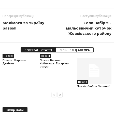
Попередні публікації
Наступна публікація
Молімося за Україну
Село Забір’я –
разом!
мальовничий куточок
Жовківського району
ПОВ'ЯЗАНІ СТАТТІ
БІЛЬШЕ ВІД АВТОРА
Поезія
Поезія
Поезія Марічки
Поезія Василя
Дзвінки
Кобилюха: Гострімо
розум
Поезія
Поезія Любов Зеленої
Вибір мови