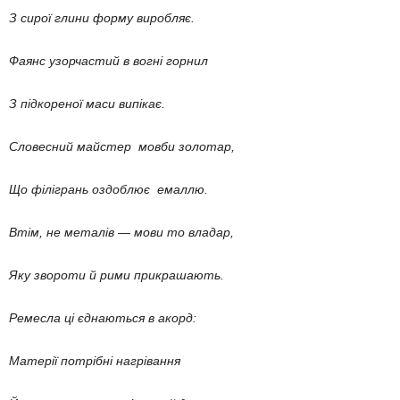
З сирої глини форму виробляє.
Фаянс узорчастий в вогні горнил
З підкореної маси випікає.
Словесний майстер мовби золотар,
Що філігрань оздоблює емаллю.
Втім, не металів — мови то владар,
Яку звороти й рими прикрашають.
Ремесла ці єднаються в акорд:
Матерії потрібні нагрівання