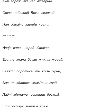
Кулі ворожі від нас відверни!
Отче небесний, Боже великий,
Нам Україну завжди храни!
*** *** ***
Н
ація сили – народ України.
Е
ра не знала більш мужніх людей:
З
авжди боротись, іти крізь руїни,
А
ле не здатись. Мільйони очей
Л
адні здолати вершини безкраї.
Е
пос оспівує витязів краю.