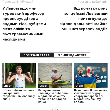
Попередні публікації
Наступна публікація
У Львові відомий
Від початку року
турецький професор
поліцейські Львівщини
прооперує діток з
притягнули до
вадами тіла, рубцями
відповідальності майже
після опіків та
5000 нетверезих водіїв
посттравматичними
наслідками
ПОВ'ЯЗАНІ СТАТТІ
БІЛЬШЕ ВІД АВТОРА
Спорт
Спорт
Спорт
Олега Рибака визнали
Веслувальники
Вихованки Львівського
найкращим
Львівщини вибороли
фахового коледжу
спортсменом Львова у
медалі чемпіонату
спорту вибороли дві
липні
України з байдарок і
медалі чемпіонату
каное
Європи