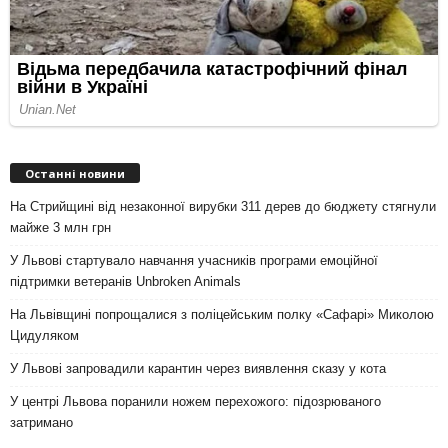
Останні новини
На Стрийщині від незаконної вирубки 311 дерев до бюджету стягнули
майже 3 млн грн
У Львові стартувало навчання учасників програми емоційної
підтримки ветеранів Unbroken Animals
На Львівщині попрощалися з поліцейським полку «Сафарі» Миколою
Цидуляком
У Львові запровадили карантин через виявлення сказу у кота
У центрі Львова поранили ножем перехожого: підозрюваного
затримано