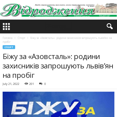
Головна
Спорт
Біжу за «Азовсталь»: родини захисників запрошують львів’ян на
пробіг
СПОРТ
Біжу за «Азовсталь»: родини
захисників запрошують львів’ян
на пробіг
July 21, 2022
201
0