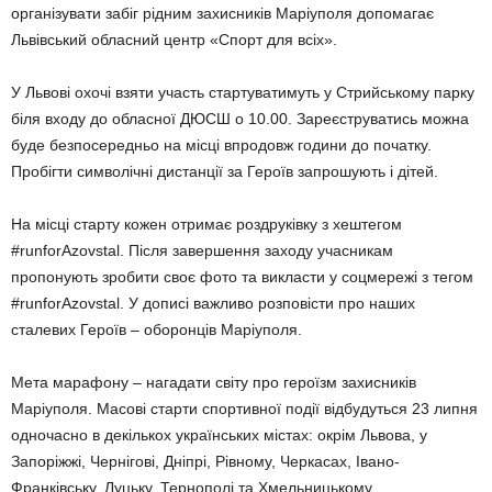
організувати забіг рідним захисників Маріуполя допомагає
Львівський обласний центр «Спорт для всіх».
У Львові охочі взяти участь стартуватимуть у Стрийському парку
біля входу до обласної ДЮСШ о 10.00. Зареєструватись можна
буде безпосередньо на місці впродовж години до початку.
Пробігти символічні дистанції за Героїв запрошують і дітей.
На місці старту кожен отримає роздруківку з хештегом
#runforAzovstal. Після завершення заходу учасникам
пропонують зробити своє фото та викласти у соцмережі з тегом
#runforAzovstal. У дописі важливо розповісти про наших
сталевих Героїв – оборонців Маріуполя.
Мета марафону – нагадати світу про героїзм захисників
Маріуполя. Масові старти спортивної події відбудуться 23 липня
одночасно в декількох українських містах: окрім Львова, у
Запоріжжі, Чернігові, Дніпрі, Рівному, Черкасах, Івано-
Франківську, Луцьку, Тернополі та Хмельницькому.