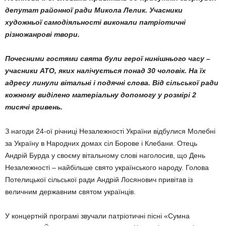
депутат районної ради Микола Лелик. Учасники
художньої самодіяльності виконали патріотичні
різножанрові твори.
Почесними гостями свята були герої нинішнього часу –
учасники АТО, яких налічується понад 30 чоловік. На їх
адресу линули вітальні і подячні слова. Від сільської ради
кожному виділено матеріальну допомогу у розмірі 2
тисячі гривень.
З нагоди 24-ої річниці Незалежності України відбулися Молебні
за Україну в Народних домах сіл Борове і Клебани. Отець
Андрій Бурда у своєму вітальному слові наголосив, що День
Незалежності – найбільше свято українського народу. Голова
Потелицької сільської ради Андрій Лосянович привітав із
величним державним святом українців.
У концертній програмі звучали патріотичні пісні «Сумна