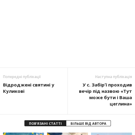
Попередні публікації
Наступна публікація
Відроджені святині у
У с. Забір’ї проходив
Куликові
вечір під назвою «Тут
може бути і Ваша
цеглина»
ПОВ'ЯЗАНІ СТАТТІ
БІЛЬШЕ ВІД АВТОРА