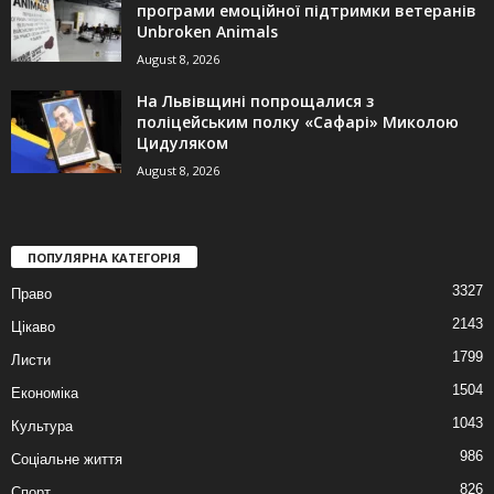
програми емоційної підтримки ветеранів
Unbroken Animals
August 8, 2026
На Львівщині попрощалися з
поліцейським полку «Сафарі» Миколою
Цидуляком
August 8, 2026
ПОПУЛЯРНА КАТЕГОРІЯ
3327
Право
2143
Цікаво
1799
Листи
1504
Економіка
1043
Культура
986
Соціальне життя
826
Спорт