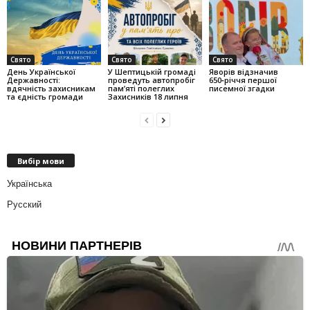
Свято
Свято
Свято
День Української
У Шептицькій громаді
Яворів відзначив
Державності:
проведуть автопробіг
650‑річчя першої
вдячність захисникам
пам’яті полеглих
писемної згадки
та єдність громади
Захисників 18 липня
Вибір мови
Українська
Русский