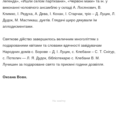
легенда», «Йшли селом партизани», «Червоні маки» та ін. у
виконанні чоловічого ансамблю у складі А. Лосянович, В.
Климко, І. Редуха, А. Дева, І. Кохан, І. Старчак, тріо – Д. Луцик, Л.
Дудок, М. Мастикаш, дуетів. Глядачі щиро дякували їм
аплодисментами.
Святкове дійство завершилось величним многоліттям з
подарованими квітами та словами вдячності завідувачам
Народних домів с. Борове – Д. І. Луцик, с. Клебани – С. Т. Снігур,
с. Потелич — Л. Я. Дудок, бібліотекарю с. Клебани В. М.
Лучишин за подароване свято та приємні години дозвілля.
Оксана Вовк.
На замітку