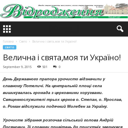
Головна
Свято
Велична і свята,моя ти Україно!
СВЯТО
Велична і свята,моя ти Україно!
September 9, 2015
501
0
День Державного прапора урочисто відзначили у
славному Потеличі. На центральній площі села
вишикувалась громада з церковними хоругвами.
Священнослужителі трьох церков о. Степан, о. Ярослав,
о. Роман відслужили подячний Молебен за Україну.
Урочисте зібрання розпочав сільський голова Андрій
Лосянович. Зі словами привітань до присутніх звернувся