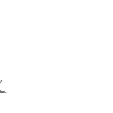
да
ість:
: