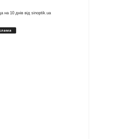
а на 10 днів від
sinoptik.ua
клама