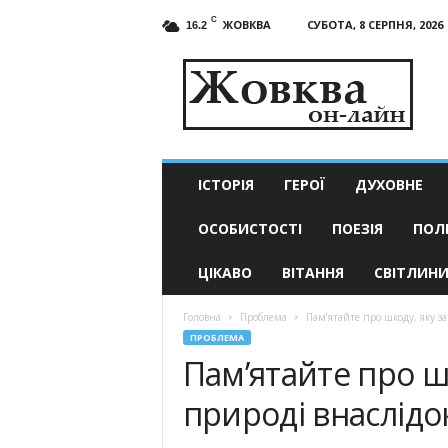
C
ЖОВКВА
СУБОТА, 8 СЕРПНЯ, 2026
16.2
Жовква
он-
лайн
–
актуальні
новини
ІСТОРІЯ
ГЕРОЇ
ДУХОВНЕ
ОСОБИСТОСТІ
ПОЕЗІЯ
ПОЛ
ЦІКАВО
ВІТАННЯ
СВІТЛИН
Головна
Проблема
Пам’ятайте про шкоду, яку з
ПРОБЛЕМА
Пам’ятайте про ш
природі внаслідо