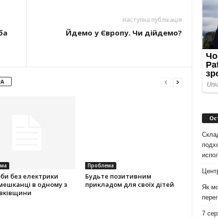
Наступна публікація
ба
Йдемо у Європу. Чи дійдемо?
РА
Ос
Скла
подх
испо
ма
Проблема
Цент
би без електрики
Будьте позитивним
мешканці в одному з
прикладом для своїх дітей
Як мо
овківщини
перег
7 сер