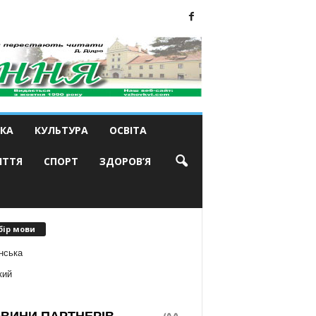
КА
КУЛЬТУРА
ОСВІТА
ИТТЯ
СПОРТ
ЗДОРОВ’Я
бір мови
нська
кий