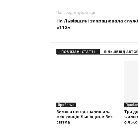
Попередні публікації
На Львівщині запрацювала служ
«112»
ПОВ'ЯЗАНІ СТАТТІ
БІЛЬШЕ ВІД АВТО
Проблема
Пробле
Зимова негода залишила
Три до
мешканців Львівщини без
жили 
світла
сіл Ж