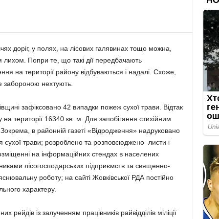
чях доріг, у полях, на лісових галявинах тощо можна,
 лихом. Попри те, що такі дії передбачають
ння на території району відбуваються і надалі. Схоже,
ше забороною нехтують.
івщині зафіксовано 42 випадки пожеж сухої трави. Відтак
 на території 16340 кв. м. Для запобігання стихійним
 Зокрема, в районній газеті «Відродження» надруковано
 сухої трави; розроблено та розповсюджено листи і
озміщенні на інформаційних стендах в населених
івниками лісогосподарських підприємств та священно-
снювальну роботу; на сайті Жовківської РДА постійно
ьного характеру.
них рейдів із залученням працівників райвідділів міліції