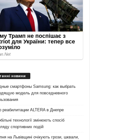
танні новини
дные смартфоны Samsung: как выбрать
одящую модель для повседневного
льзования
р реабилитации ALTERA в Днепре
більні технології змінюють спосіб
ляду спортивних подій
пня на Львівщині очікують грози, шквали,