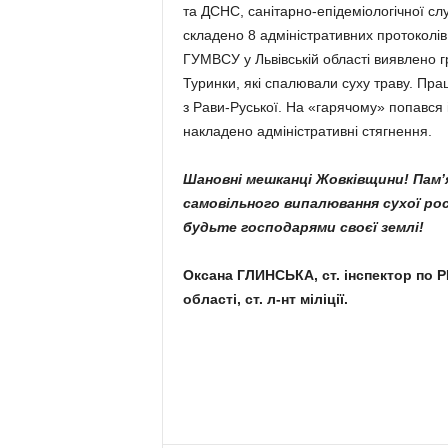
та ДСНС, санітарно-епідеміологічної служ
складено 8 адміністративних протоколів
ГУМВСУ у Львівській області виявлено гро
Туринки, які спалювали суху траву. Прац
з Рави-Руської. На «гарячому» попався
накладено адміністративні стягнення.
Шановні мешканці Жовківщини! Пам’
самовільного випалювання сухої рос
будьте господарями своєї землі!
Оксана ГЛИНСЬКА,
ст. інспектор по 
області,
ст. л-нт міліції.