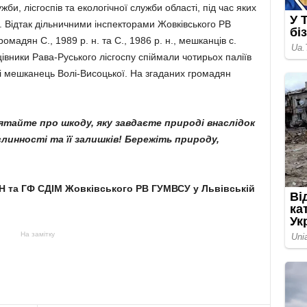
би, лісгоспів та екологічної служби області, під час яких
. Відтак дільничними інспекторами Жовківського РВ
мадян С., 1989 р. н. та С., 1986 р. н., мешканців с.
івники Рава-Руського лісгоспу спіймали чотирьох паліїв
 і мешканець Волі-Висоцької. На згаданих громадян
ятайте про шкоду, яку завдаєте природі внаслідок
линності та її залишків! Бережіть природу,
РН та ГФ СДІМ
Жовківського РВ ГУМВСУ у
Львівській
На замітку