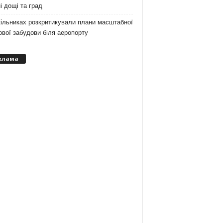
і дощі та град
ільниках розкритикували плани масштабної
вої забудови біля аеропорту
клама