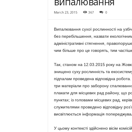
випалювання
March 23, 2015
367
0
Випалювання сухої рослинності на узбіч
без перебільшення, назвати екологічним
адміністративні стягнення, правопоруше
чим більше про це говорять, тим часті
Так, станом на 12.03.2015 року на Жовк
знищено суху рослинність та екосистему
підпалам проведена відповідна робота.
три матеріали про заборону спалювання
плакати для місцевих рад району, що р
пунктах; із головами місцевих рад, кер
служителями проведено відповідну роз’я
висвітлюється інформація попереджувал
У цьому контексті здійснено вісім комісій