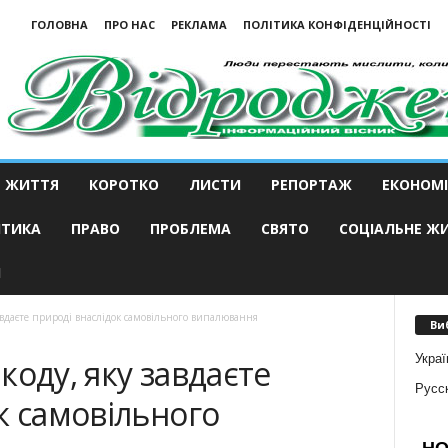
ГОЛОВНА
ПРО НАС
РЕКЛАМА
ПОЛІТИКА КОНФІДЕНЦІЙНОСТІ
ЖИТТЯ
КОРОТКО
ЛИСТИ
РЕПОРТАЖ
ЕКОНОМІ
ІТИКА
ПРАВО
ПРОБЛЕМА
СВЯТО
СОЦІАЛЬНЕ Ж
И
авдаєте природі внаслідок самовільного випалювання
Ви
Украї
коду, яку завдаєте
Русс
к самовільного