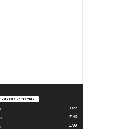
ПУЛЯРНА КАТЕГОРІЯ
3322
о
2143
о
1799
и