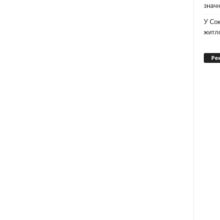
значн
У Сок
житло
Ре