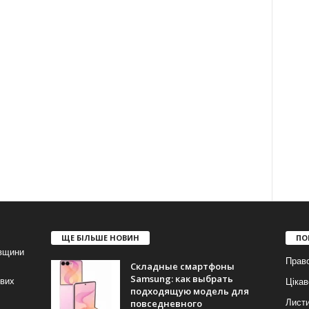
ЩЕ БІЛЬШЕ НОВИН
ПО
івщини
Прав
Складные смартфоны
Samsung: как выбрать
ових
Цікав
подходящую модель для
повседневного
Лист