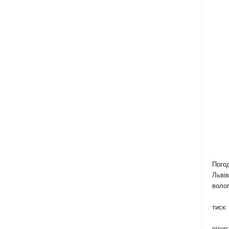
Пого
Львів
волог
тиск:
вітер